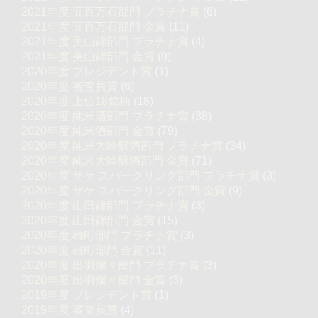
2021年度 五百万石部門 プラチナ賞
(6)
2021年度 五百万石部門 金賞
(11)
2021年度 美山錦部門 プラチナ賞
(4)
2021年度 美山錦部門 金賞
(9)
2020年度 プレジデント賞
(1)
2020年度 審査員賞
(6)
2020年度 上位18銘柄
(18)
2020年度 純米酒部門 プラチナ賞
(38)
2020年度 純米酒部門 金賞
(79)
2020年度 純米大吟醸酒部門 プラチナ賞
(34)
2020年度 純米大吟醸酒部門 金賞
(71)
2020年度 サケ スパークリング部門 プラチナ賞
(3)
2020年度 サケ スパークリング部門 金賞
(9)
2020年度 山田錦部門 プラチナ賞
(3)
2020年度 山田錦部門 金賞
(15)
2020年度 雄町部門 プラチナ賞
(3)
2020年度 雄町部門 金賞
(11)
2020年度 出羽燦々部門 プラチナ賞
(3)
2020年度 出羽燦々部門 金賞
(3)
2019年度 プレジデント賞
(1)
2019年度 審査員賞
(4)