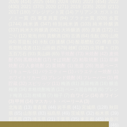
2026
(414)
2025
(448)
2024
(493)
2023
(454)
2022
(430)
2021
(370)
2020
(271)
2019
(235)
2018
(211)
2017
(180)
プレジデント賞
(14)
アリアンス ガストロ
ノミー賞
(5)
審査員賞
(94)
プラチナ賞
(928)
金賞
(1744)
純米酒
(347)
特別純米酒
(103)
純米吟醸酒
(337)
純米大吟醸酒
(682)
大吟醸酒
(65)
原酒
(172)
に
ごり
(12)
発泡
(69)
貴醸酒
(26)
古酒
(64)
生酛
(80)
山廃
(64)
菩提酛
(4)
水酛
(3)
速醸
(34)
酸基醴酛
(2)
樽酒
(3)
長期熟成酒
(11)
山田錦
(579)
雄町
(102)
出羽燦々
(19)
五百万石
(93)
美山錦
(65)
芋焼酎
(73)
米焼酎
(42)
麦焼
酎
(59)
黒糖焼酎
(17)
そば焼酎
(2)
粕取焼酎
(11)
胡麻
焼酎
(2)
人参焼酎
(2)
栗焼酎
(1)
泡盛
(26)
泡盛ベース
リキュール
(1)
バラエティー
(1)
バラエティー焼酎
(1)
ホワイトリカー
(1)
ブレンド焼酎
(4)
フレーバー
(1)
樽
貯蔵
(32)
スピリッツ
(11)
梅酒
(81)
蒸留梅酒
(16)
醸造
梅酒
(34)
本格焼酎梅酒
(13)
ベース混合梅酒
(6)
ブレン
ド梅酒
(13)
柑橘酒
(7)
柚子
(7)
白ワイン
(14)
赤ワイン
(3)
甲州
(14)
マスカット・ベーリーA
(3)
北海道
(13)
青森県
(44)
岩手県
(41)
宮城県
(128)
秋田
県
(65)
山形県
(83)
福島県
(49)
茨城県
(32)
栃木県
(39)
群馬県
(37)
埼玉県
(21)
千葉県
(35)
東京都
(45)
神奈川
県
(42)
新潟県
(97)
富山県
(39)
石川県
(46)
福井県
(46)