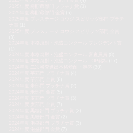
2025年度 バラエティー部門 金賞
(4)
2025年度 樽貯蔵部門 プラチナ賞
(3)
2025年度 樽貯蔵部門 金賞
(5)
2025年度 プレステージ コウジ スピリッツ部門 プラチ
ナ賞
(1)
2025年度 プレステージ コウジ スピリッツ部門 金賞
(3)
2024年度 本格焼酎・泡盛コンクール プレジデント賞
(1)
2024年度 本格焼酎・泡盛コンクール 審査員賞
(8)
2024年度 本格焼酎・泡盛コンクール TOP銘柄
(17)
2024年度 二次審査進出本格焼酎・泡盛
(30)
2024年度 芋部門 プラチナ賞
(4)
2024年度 芋部門 金賞
(8)
2024年度 米部門 プラチナ賞
(2)
2024年度 米部門 金賞
(5)
2024年度 麦部門 プラチナ賞
(3)
2024年度 麦部門 金賞
(7)
2024年度 黒糖部門 プラチナ賞
(2)
2024年度 黒糖部門 金賞
(2)
2024年度 泡盛部門 プラチナ賞
(3)
2024年度 泡盛部門 金賞
(7)