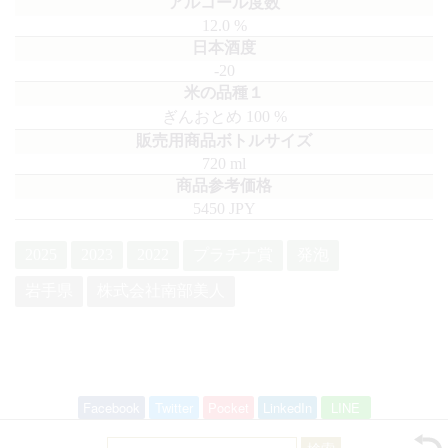
12.0
%
-20
ぎんおとめ
100
720
ml
5450 JPY
2025
2023
2022
プラチナ賞
発泡
岩手県
株式会社南部美人
Facebook
Twitter
Pocket
LinkedIn
LINE
検