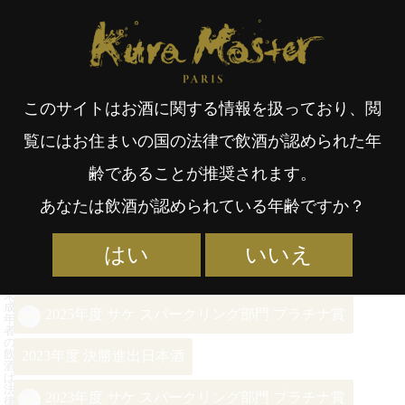
Kura Master Paris
受賞酒検索
受賞蔵元一覧
受賞酒取扱店
Fr
日
このサイトはお酒に関する情報を扱っており、閲
an
本
南部美人 あわさけスパークリ
覧にはお住まいの国の法律で飲酒が認められた年
ング
齢であることが推奨されます。
çai
語
あなたは飲酒が認められている年齢ですか？
はい
いいえ
s
2025年度 優秀賞
2025年度 決勝進出日本酒
未
成
2025年度 サケ スパークリング部門 プラチナ賞
年
者
の
飲
2023年度 決勝進出日本酒
酒
は
法
2023年度 サケ スパークリング部門 プラチナ賞
律