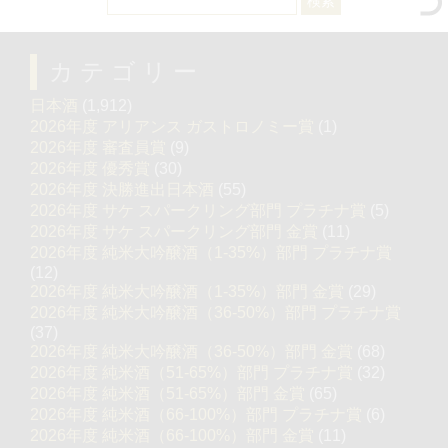
索:
カテゴリー
日本酒
(1,912)
2026年度 アリアンス ガストロノミー賞
(1)
2026年度 審査員賞
(9)
2026年度 優秀賞
(30)
2026年度 決勝進出日本酒
(55)
2026年度 サケ スパークリング部門 プラチナ賞
(5)
2026年度 サケ スパークリング部門 金賞
(11)
2026年度 純米大吟醸酒（1-35%）部門 プラチナ賞
(12)
2026年度 純米大吟醸酒（1-35%）部門 金賞
(29)
2026年度 純米大吟醸酒（36-50%）部門 プラチナ賞
(37)
2026年度 純米大吟醸酒（36-50%）部門 金賞
(68)
2026年度 純米酒（51-65%）部門 プラチナ賞
(32)
2026年度 純米酒（51-65%）部門 金賞
(65)
2026年度 純米酒（66-100%）部門 プラチナ賞
(6)
2026年度 純米酒（66-100%）部門 金賞
(11)