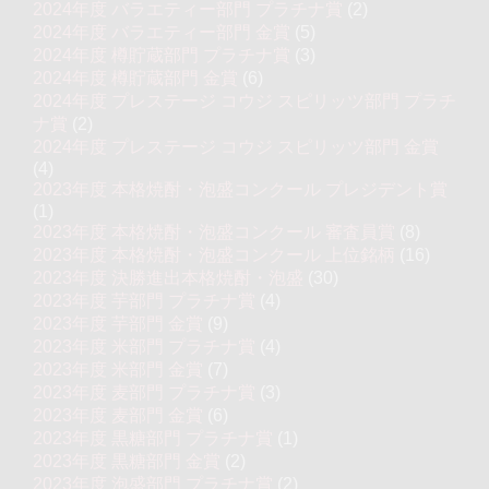
2024年度 バラエティー部門 プラチナ賞
(2)
2024年度 バラエティー部門 金賞
(5)
2024年度 樽貯蔵部門 プラチナ賞
(3)
2024年度 樽貯蔵部門 金賞
(6)
2024年度 プレステージ コウジ スピリッツ部門 プラチ
ナ賞
(2)
2024年度 プレステージ コウジ スピリッツ部門 金賞
(4)
2023年度 本格焼酎・泡盛コンクール プレジデント賞
(1)
2023年度 本格焼酎・泡盛コンクール 審査員賞
(8)
2023年度 本格焼酎・泡盛コンクール 上位銘柄
(16)
2023年度 決勝進出本格焼酎・泡盛
(30)
2023年度 芋部門 プラチナ賞
(4)
2023年度 芋部門 金賞
(9)
2023年度 米部門 プラチナ賞
(4)
2023年度 米部門 金賞
(7)
2023年度 麦部門 プラチナ賞
(3)
2023年度 麦部門 金賞
(6)
2023年度 黒糖部門 プラチナ賞
(1)
2023年度 黒糖部門 金賞
(2)
2023年度 泡盛部門 プラチナ賞
(2)