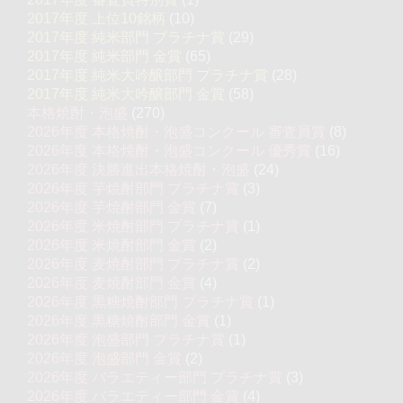
2017年度 上位10銘柄
(10)
2017年度 純米部門 プラチナ賞
(29)
2017年度 純米部門 金賞
(65)
2017年度 純米大吟醸部門 プラチナ賞
(28)
2017年度 純米大吟醸部門 金賞
(58)
本格焼酎・泡盛
(270)
2026年度 本格焼酎・泡盛コンクール 審査員賞
(8)
2026年度 本格焼酎・泡盛コンクール 優秀賞
(16)
2026年度 決勝進出本格焼酎・泡盛
(24)
2026年度 芋焼酎部門 プラチナ賞
(3)
2026年度 芋焼酎部門 金賞
(7)
2026年度 米焼酎部門 プラチナ賞
(1)
2026年度 米焼酎部門 金賞
(2)
2026年度 麦焼酎部門 プラチナ賞
(2)
2026年度 麦焼酎部門 金賞
(4)
2026年度 黒糖焼酎部門 プラチナ賞
(1)
2026年度 黒糖焼酎部門 金賞
(1)
2026年度 泡盛部門 プラチナ賞
(1)
2026年度 泡盛部門 金賞
(2)
2026年度 バラエティー部門 プラチナ賞
(3)
2026年度 バラエティー部門 金賞
(4)