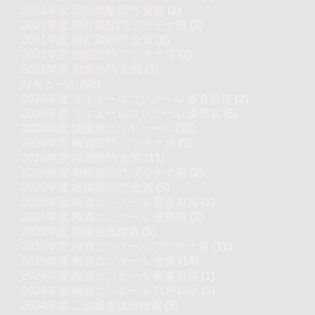
2021年度 黒糖焼酎部門 金賞
(2)
2021年度 樽貯蔵部門 プラチナ賞
(3)
2021年度 樽貯蔵部門 金賞
(6)
2021年度 泡盛部門 プラチナ賞
(2)
2021年度 泡盛部門 金賞
(3)
リキュール
(88)
2026年度 リキュールコンクール 審査員賞
(2)
2026年度 リキュールコンクール 優秀賞
(6)
2026年度 決勝進出リキュール
(10)
2026年度 梅酒部門 プラチナ賞
(5)
2026年度 梅酒部門 金賞
(11)
2026年度 柑橘酒部門 プラチナ賞
(2)
2026年度 柑橘酒部門 金賞
(5)
2025年度 梅酒コンクール 審査員賞
(1)
2025年度 梅酒コンクール 優秀賞
(3)
2025年度 決勝進出梅酒
(5)
2025年度 梅酒コンクール プラチナ賞
(11)
2025年度 梅酒コンクール 金賞
(14)
2024年度 梅酒コンクール 審査員賞
(1)
2024年度 梅酒コンクール TOP銘柄
(3)
2024年度 二次審査進出梅酒
(5)