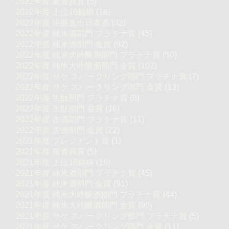
2022年度 審査員賞
(5)
2022年度 上位16銘柄
(16)
2022年度 決勝進出日本酒
(32)
2022年度 純米酒部門 プラチナ賞
(45)
2022年度 純米酒部門 金賞
(92)
2022年度 純米大吟醸酒部門 プラチナ賞
(50)
2022年度 純米大吟醸酒部門 金賞
(102)
2022年度 サケ スパークリング部門 プラチナ賞
(7)
2022年度 サケ スパークリング部門 金賞
(13)
2022年度 生酛部門 プラチナ賞
(8)
2022年度 生酛部門 金賞
(16)
2022年度 古酒部門 プラチナ賞
(11)
2022年度 古酒部門 金賞
(22)
2021年度 プレジデント賞
(1)
2021年度 審査員賞
(5)
2021年度 上位16銘柄
(16)
2021年度 純米酒部門 プラチナ賞
(45)
2021年度 純米酒部門 金賞
(91)
2021年度 純米大吟醸酒部門 プラチナ賞
(44)
2021年度 純米大吟醸酒部門 金賞
(90)
2021年度 サケ スパークリング部門 プラチナ賞
(5)
2021年度 サケ スパークリング部門 金賞
(11)