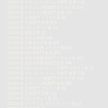
2024年度 サケ スパークリング部門 金賞
(14)
2024年度 クラシック酛部門 プラチナ賞
(14)
2024年度 クラシック酛部門 金賞
(27)
2024年度 古酒部門 プラチナ賞
(8)
2024年度 古酒部門 金賞
(17)
2023年度 プレジデント賞
(1)
2023年度 審査員賞
(5)
2023年度 上位16銘柄
(16)
2023年度 決勝進出日本酒
(34)
2023年度 純米酒部門 プラチナ賞
(42)
2023年度 純米酒部門 金賞
(89)
2023年度 純米大吟醸酒部門 プラチナ賞
(47)
2023年度 純米大吟醸酒部門 金賞
(99)
2023年度 サケ スパークリング部門 プラチナ賞
(7)
2023年度 サケ スパークリング部門 金賞
(13)
2023年度 クラシック酛部門 プラチナ賞
(13)
2023年度 クラシック酛部門 金賞
(26)
2023年度 古酒部門 プラチナ賞
(8)
2023年度 古酒部門 金賞
(15)
2022年度 プレジデント賞
(1)
2022年度 アリアンス ガストロノミー賞
(1)