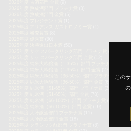
2026年度 古酒部門 金賞
(9)
2026年度 熟成酒部門 プラチナ賞
(3)
2026年度 熟成酒部門 金賞
(5)
2025年度 プレジデント賞
(1)
2025年度 アリアンス ガストロノミー賞
(1)
2025年度 審査員賞
(8)
2025年度 優秀賞
(30)
2025年度 決勝進出日本酒
(50)
2025年度 サケ スパークリング部門 プラチナ賞
(7)
2025年度 サケ スパークリング部門 金賞
(12)
2025年度 純米大吟醸酒（1-35%）部門 プラチナ賞
(14)
2025年度 純米大吟醸酒（1-35%）部門 金賞
(27)
2025年度 純米大吟醸酒（36-50%）部門 プラチナ賞
(35)
このサ
2025年度 純米大吟醸酒（36-50%）部門 金賞
(69)
の
2025年度 純米酒（51-65%）部門 プラチナ賞
(35)
2025年度 純米酒（51-65%）部門 金賞
(70)
2025年度 純米酒（66-100%）部門 プラチナ賞
(6)
2025年度 純米酒（66-100%）部門 金賞
(10)
2025年度 大吟醸酒部門 プラチナ賞
(11)
2025年度 大吟醸酒部門 金賞
(18)
2025年度 クラシック酛部門 プラチナ賞
(8)