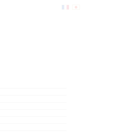
Fr
日
an
本
çai
語
s