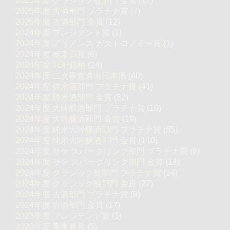
2025年度 クラシック酛部門 金賞
(17)
2025年度 古酒部門 プラチナ賞
(7)
2025年度 古酒部門 金賞
(12)
2024年度 プレジデント賞
(1)
2024年度 アリアンス ガストロノミー賞
(1)
2024年度 審査員賞
(6)
2024年度 TOP銘柄
(24)
2024年度 二次審査進出日本酒
(40)
2024年度 純米酒部門 プラチナ賞
(41)
2024年度 純米酒部門 金賞
(82)
2024年度 大吟醸酒部門 プラチナ賞
(10)
2024年度 大吟醸酒部門 金賞
(19)
2024年度 純米大吟醸酒部門 プラチナ賞
(55)
2024年度 純米大吟醸酒部門 金賞
(110)
2024年度 サケ スパークリング部門 プラチナ賞
(6)
2024年度 サケ スパークリング部門 金賞
(14)
2024年度 クラシック酛部門 プラチナ賞
(14)
2024年度 クラシック酛部門 金賞
(27)
2024年度 古酒部門 プラチナ賞
(8)
2024年度 古酒部門 金賞
(17)
2023年度 プレジデント賞
(1)
2023年度 審査員賞
(5)