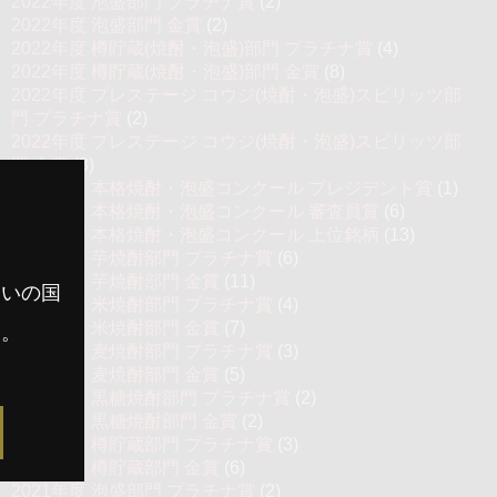
2022年度 泡盛部門 プラチナ賞
(2)
2022年度 泡盛部門 金賞
(2)
2022年度 樽貯蔵(焼酎・泡盛)部門 プラチナ賞
(4)
2022年度 樽貯蔵(焼酎・泡盛)部門 金賞
(8)
2022年度 プレステージ コウジ(焼酎・泡盛)スピリッツ部
門 プラチナ賞
(2)
2022年度 プレステージ コウジ(焼酎・泡盛)スピリッツ部
門 金賞
(3)
2021年度 本格焼酎・泡盛コンクール プレジデント賞
(1)
2021年度 本格焼酎・泡盛コンクール 審査員賞
(6)
2021年度 本格焼酎・泡盛コンクール 上位銘柄
(13)
2021年度 芋焼酎部門 プラチナ賞
(6)
2021年度 芋焼酎部門 金賞
(11)
まいの国
2021年度 米焼酎部門 プラチナ賞
(4)
2021年度 米焼酎部門 金賞
(7)
す。
2021年度 麦焼酎部門 プラチナ賞
(3)
2021年度 麦焼酎部門 金賞
(5)
2021年度 黒糖焼酎部門 プラチナ賞
(2)
2021年度 黒糖焼酎部門 金賞
(2)
2021年度 樽貯蔵部門 プラチナ賞
(3)
2021年度 樽貯蔵部門 金賞
(6)
2021年度 泡盛部門 プラチナ賞
(2)