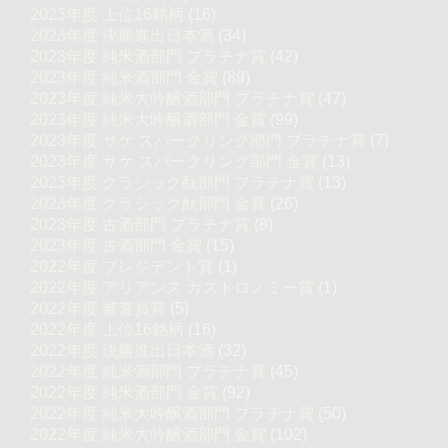
2023年度 上位16銘柄
(16)
2023年度 決勝進出日本酒
(34)
2023年度 純米酒部門 プラチナ賞
(42)
2023年度 純米酒部門 金賞
(89)
2023年度 純米大吟醸酒部門 プラチナ賞
(47)
2023年度 純米大吟醸酒部門 金賞
(99)
2023年度 サケ スパークリング部門 プラチナ賞
(7)
2023年度 サケ スパークリング部門 金賞
(13)
2023年度 クラシック酛部門 プラチナ賞
(13)
2023年度 クラシック酛部門 金賞
(26)
2023年度 古酒部門 プラチナ賞
(8)
2023年度 古酒部門 金賞
(15)
2022年度 プレジデント賞
(1)
2022年度 アリアンス ガストロノミー賞
(1)
2022年度 審査員賞
(5)
2022年度 上位16銘柄
(16)
2022年度 決勝進出日本酒
(32)
2022年度 純米酒部門 プラチナ賞
(45)
2022年度 純米酒部門 金賞
(92)
2022年度 純米大吟醸酒部門 プラチナ賞
(50)
2022年度 純米大吟醸酒部門 金賞
(102)