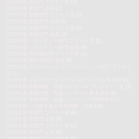
2025年度 麦部門 プラチナ賞
(3)
2025年度 麦部門 金賞
(7)
2025年度 黒糖部門 プラチナ賞
(1)
2025年度 黒糖部門 金賞
(1)
2025年度 泡盛部門 プラチナ賞
(2)
2025年度 泡盛部門 金賞
(2)
2025年度 バラエティー部門 プラチナ賞
(2)
2025年度 バラエティー部門 金賞
(4)
2025年度 樽貯蔵部門 プラチナ賞
(3)
2025年度 樽貯蔵部門 金賞
(5)
2025年度 プレステージ コウジ スピリッツ部門 プラチナ
賞
(1)
2025年度 プレステージ コウジ スピリッツ部門 金賞
(3)
2024年度 本格焼酎・泡盛コンクール プレジデント賞
(1)
2024年度 本格焼酎・泡盛コンクール 審査員賞
(8)
2024年度 本格焼酎・泡盛コンクール TOP銘柄
(17)
2024年度 二次審査進出本格焼酎・泡盛
(30)
2024年度 芋部門 プラチナ賞
(4)
2024年度 芋部門 金賞
(8)
2024年度 米部門 プラチナ賞
(2)
2024年度 米部門 金賞
(5)
2024年度 麦部門 プラチナ賞
(3)