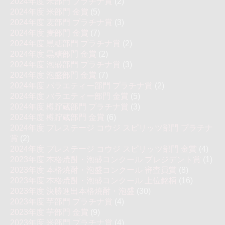
2024年度 米部門 プラチナ賞
(2)
2024年度 米部門 金賞
(5)
2024年度 麦部門 プラチナ賞
(3)
2024年度 麦部門 金賞
(7)
2024年度 黒糖部門 プラチナ賞
(2)
2024年度 黒糖部門 金賞
(2)
2024年度 泡盛部門 プラチナ賞
(3)
2024年度 泡盛部門 金賞
(7)
2024年度 バラエティー部門 プラチナ賞
(2)
2024年度 バラエティー部門 金賞
(5)
2024年度 樽貯蔵部門 プラチナ賞
(3)
2024年度 樽貯蔵部門 金賞
(6)
2024年度 プレステージ コウジ スピリッツ部門 プラチナ
賞
(2)
2024年度 プレステージ コウジ スピリッツ部門 金賞
(4)
2023年度 本格焼酎・泡盛コンクール プレジデント賞
(1)
2023年度 本格焼酎・泡盛コンクール 審査員賞
(8)
2023年度 本格焼酎・泡盛コンクール 上位銘柄
(16)
2023年度 決勝進出本格焼酎・泡盛
(30)
2023年度 芋部門 プラチナ賞
(4)
2023年度 芋部門 金賞
(9)
2023年度 米部門 プラチナ賞
(4)