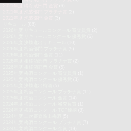
2021年度 樽貯蔵部門 金賞
(6)
2021年度 泡盛部門 プラチナ賞
(2)
2021年度 泡盛部門 金賞
(3)
リキュール
(88)
2026年度 リキュールコンクール 審査員賞
(2)
2026年度 リキュールコンクール 優秀賞
(6)
2026年度 決勝進出リキュール
(10)
2026年度 梅酒部門 プラチナ賞
(5)
2026年度 梅酒部門 金賞
(11)
2026年度 柑橘酒部門 プラチナ賞
(2)
2026年度 柑橘酒部門 金賞
(5)
2025年度 梅酒コンクール 審査員賞
(1)
2025年度 梅酒コンクール 優秀賞
(3)
2025年度 決勝進出梅酒
(5)
2025年度 梅酒コンクール プラチナ賞
(11)
2025年度 梅酒コンクール 金賞
(14)
2024年度 梅酒コンクール 審査員賞
(1)
2024年度 梅酒コンクール TOP銘柄
(3)
2024年度 二次審査進出梅酒
(5)
2024年度 梅酒コンクール プラチナ賞
(7)
2024年度 梅酒コンクール 金賞
(19)