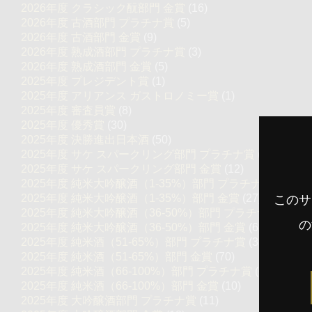
2026年度 クラシック酛部門 金賞
(16)
2026年度 古酒部門 プラチナ賞
(5)
2026年度 古酒部門 金賞
(9)
2026年度 熟成酒部門 プラチナ賞
(3)
2026年度 熟成酒部門 金賞
(5)
2025年度 プレジデント賞
(1)
2025年度 アリアンス ガストロノミー賞
(1)
2025年度 審査員賞
(8)
2025年度 優秀賞
(30)
2025年度 決勝進出日本酒
(50)
2025年度 サケ スパークリング部門 プラチナ賞
(7)
2025年度 サケ スパークリング部門 金賞
(12)
2025年度 純米大吟醸酒（1-35%）部門 プラチナ賞
(14)
2025年度 純米大吟醸酒（1-35%）部門 金賞
(27)
このサ
2025年度 純米大吟醸酒（36-50%）部門 プラチナ賞
(35)
の
2025年度 純米大吟醸酒（36-50%）部門 金賞
(69)
2025年度 純米酒（51-65%）部門 プラチナ賞
(35)
2025年度 純米酒（51-65%）部門 金賞
(70)
2025年度 純米酒（66-100%）部門 プラチナ賞
(6)
2025年度 純米酒（66-100%）部門 金賞
(10)
2025年度 大吟醸酒部門 プラチナ賞
(11)