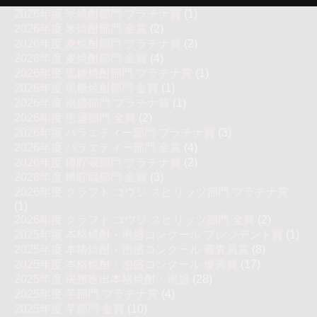
2026年度 米焼酎部門 プラチナ賞
(1)
2026年度 米焼酎部門 金賞
(2)
2026年度 麦焼酎部門 プラチナ賞
(2)
2026年度 麦焼酎部門 金賞
(4)
2026年度 黒糖焼酎部門 プラチナ賞
(1)
2026年度 黒糖焼酎部門 金賞
(1)
2026年度 泡盛部門 プラチナ賞
(1)
2026年度 泡盛部門 金賞
(2)
2026年度 バラエティー部門 プラチナ賞
(3)
2026年度 バラエティー部門 金賞
(4)
2026年度 樽貯蔵部門 プラチナ賞
(2)
2026年度 樽貯蔵部門 金賞
(3)
2026年度 クラフト コウジ スピリッツ部門 プラチナ賞
(1)
2026年度 クラフト コウジ スピリッツ部門 金賞
(2)
2025年度 本格焼酎・泡盛コンクール プレジデント賞
(1)
2025年度 本格焼酎・泡盛コンクール 審査員賞
(8)
2025年度 本格焼酎・泡盛コンクール 優秀賞
(17)
2025年度 決勝進出本格焼酎・泡盛
(28)
2025年度 芋部門 プラチナ賞
(4)
2025年度 芋部門 金賞
(10)