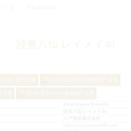
元一覧
受賞酒取扱店
陸奥八仙 レイメイ40
6-50%）部門 金賞
2023年度 純米大吟醸酒部門 金賞
門 金賞
2019年度 純米大吟醸酒部門 金賞
Mutsu Hassen Reimei40
陸奥八仙 レイメイ40
八戸酒造株式会社
https://www.mutsu8000.com/