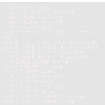
2023年度 泡盛部門 金賞
(4)
2023年度 バラエティー部門 プラチナ賞
(3)
2023年度 バラエティー部門 金賞
(7)
2023年度 樽貯蔵部門 プラチナ賞
(2)
2023年度 樽貯蔵部門 金賞
(4)
2023年度 プレステージ コウジ スピリッツ部門 プラチナ
賞
(1)
2023年度 プレステージ コウジ スピリッツ部門 金賞
(2)
2022年度 本格焼酎・泡盛コンクール プレジデント賞
(1)
2022年度 本格焼酎・泡盛コンクール 審査員賞
(8)
2022年度 本格焼酎・泡盛コンクール 上位銘柄
(16)
2022年度 決勝進出本格焼酎・泡盛
(30)
2022年度 芋焼酎部門 プラチナ賞
(5)
2022年度 芋焼酎部門 金賞
(10)
2022年度 米焼酎部門 プラチナ賞
(2)
2022年度 米焼酎部門 金賞
(4)
2022年度 麦焼酎部門 プラチナ賞
(5)
2022年度 麦焼酎部門 金賞
(9)
2022年度 バリエーション焼酎部門 プラチナ賞
(2)
2022年度 バリエーション焼酎部門 金賞
(4)