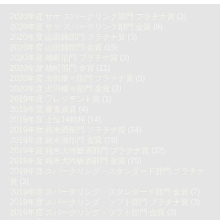
2020年度 サケ スパークリング部門 プラチナ賞
(3)
2020年度 サケ スパークリング部門 金賞
(9)
2020年度 山田錦部門 プラチナ賞
(3)
2020年度 山田錦部門 金賞
(15)
2020年度 雄町部門 プラチナ賞
(3)
2020年度 雄町部門 金賞
(11)
2020年度 出羽燦々部門 プラチナ賞
(3)
2020年度 出羽燦々部門 金賞
(3)
2019年度 プレジデント賞
(1)
2019年度 審査員賞
(4)
2019年度 上位14銘柄
(14)
2019年度 純米酒部門 プラチナ賞
(34)
2019年度 純米酒部門 金賞
(78)
2019年度 純米大吟醸酒部門 プラチナ賞
(32)
2019年度 純米大吟醸酒部門 金賞
(75)
2019年度 スパークリング・スタンダード部門 プラチナ
賞
(3)
2019年度 スパークリング・スタンダード部門 金賞
(7)
2019年度 スパークリング・ソフト部門 プラチナ賞
(3)
2019年度 スパークリング・ソフト部門 金賞
(3)