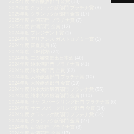
2025年度 大吟醸酒部門 金賞
(18)
2025年度 クラシック酛部門 プラチナ賞
(8)
2025年度 クラシック酛部門 金賞
(17)
2025年度 古酒部門 プラチナ賞
(7)
2025年度 古酒部門 金賞
(12)
2024年度 プレジデント賞
(1)
2024年度 アリアンス ガストロノミー賞
(1)
2024年度 審査員賞
(6)
2024年度 TOP銘柄
(24)
2024年度 二次審査進出日本酒
(40)
2024年度 純米酒部門 プラチナ賞
(41)
2024年度 純米酒部門 金賞
(82)
2024年度 大吟醸酒部門 プラチナ賞
(10)
2024年度 大吟醸酒部門 金賞
(19)
2024年度 純米大吟醸酒部門 プラチナ賞
(55)
2024年度 純米大吟醸酒部門 金賞
(110)
2024年度 サケ スパークリング部門 プラチナ賞
(6)
2024年度 サケ スパークリング部門 金賞
(14)
2024年度 クラシック酛部門 プラチナ賞
(14)
2024年度 クラシック酛部門 金賞
(27)
2024年度 古酒部門 プラチナ賞
(8)
2024年度 古酒部門 金賞
(17)