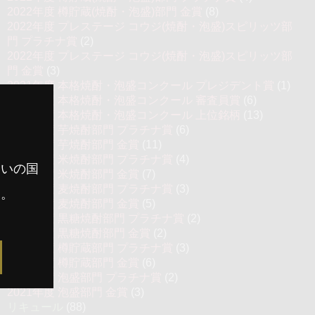
2022年度 樽貯蔵(焼酎・泡盛)部門 金賞
(8)
2022年度 プレステージ コウジ(焼酎・泡盛)スピリッツ部
門 プラチナ賞
(2)
2022年度 プレステージ コウジ(焼酎・泡盛)スピリッツ部
門 金賞
(3)
2021年度 本格焼酎・泡盛コンクール プレジデント賞
(1)
2021年度 本格焼酎・泡盛コンクール 審査員賞
(6)
2021年度 本格焼酎・泡盛コンクール 上位銘柄
(13)
2021年度 芋焼酎部門 プラチナ賞
(6)
2021年度 芋焼酎部門 金賞
(11)
2021年度 米焼酎部門 プラチナ賞
(4)
まいの国
2021年度 米焼酎部門 金賞
(7)
2021年度 麦焼酎部門 プラチナ賞
(3)
す。
2021年度 麦焼酎部門 金賞
(5)
2021年度 黒糖焼酎部門 プラチナ賞
(2)
2021年度 黒糖焼酎部門 金賞
(2)
2021年度 樽貯蔵部門 プラチナ賞
(3)
2021年度 樽貯蔵部門 金賞
(6)
2021年度 泡盛部門 プラチナ賞
(2)
2021年度 泡盛部門 金賞
(3)
リキュール
(88)