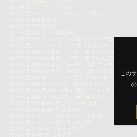
2026年度 熟成酒部門 金賞
(5)
2025年度 プレジデント賞
(1)
2025年度 アリアンス ガストロノミー賞
(1)
2025年度 審査員賞
(8)
2025年度 優秀賞
(30)
2025年度 決勝進出日本酒
(50)
2025年度 サケ スパークリング部門 プラチナ賞
(7)
2025年度 サケ スパークリング部門 金賞
(12)
2025年度 純米大吟醸酒（1-35%）部門 プラチナ賞
(14)
2025年度 純米大吟醸酒（1-35%）部門 金賞
(27)
2025年度 純米大吟醸酒（36-50%）部門 プラチナ賞
(35)
2025年度 純米大吟醸酒（36-50%）部門 金賞
(69)
このサ
2025年度 純米酒（51-65%）部門 プラチナ賞
(35)
2025年度 純米酒（51-65%）部門 金賞
(70)
の
2025年度 純米酒（66-100%）部門 プラチナ賞
(6)
2025年度 純米酒（66-100%）部門 金賞
(10)
2025年度 大吟醸酒部門 プラチナ賞
(11)
2025年度 大吟醸酒部門 金賞
(18)
2025年度 クラシック酛部門 プラチナ賞
(8)
2025年度 クラシック酛部門 金賞
(17)
2025年度 古酒部門 プラチナ賞
(7)
2025年度 古酒部門 金賞
(12)