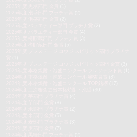
2025年度 黒糖部門 金賞
(1)
2025年度 泡盛部門 プラチナ賞
(2)
2025年度 泡盛部門 金賞
(2)
2025年度 バラエティー部門 プラチナ賞
(2)
2025年度 バラエティー部門 金賞
(4)
2025年度 樽貯蔵部門 プラチナ賞
(3)
2025年度 樽貯蔵部門 金賞
(5)
2025年度 プレステージ コウジ スピリッツ部門 プラチナ
賞
(1)
2025年度 プレステージ コウジ スピリッツ部門 金賞
(3)
2024年度 本格焼酎・泡盛コンクール プレジデント賞
(1)
2024年度 本格焼酎・泡盛コンクール 審査員賞
(8)
2024年度 本格焼酎・泡盛コンクール TOP銘柄
(17)
2024年度 二次審査進出本格焼酎・泡盛
(30)
2024年度 芋部門 プラチナ賞
(4)
2024年度 芋部門 金賞
(8)
2024年度 米部門 プラチナ賞
(2)
2024年度 米部門 金賞
(5)
2024年度 麦部門 プラチナ賞
(3)
2024年度 麦部門 金賞
(7)
2024年度 黒糖部門 プラチナ賞
(2)