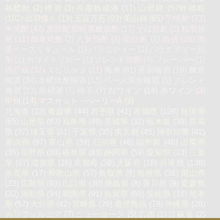
基醴酛
(2)
樽酒
(3)
長期熟成酒
(11)
山田錦
(579)
雄町
(102)
出羽燦々
(19)
五百万石
(93)
美山錦
(65)
芋焼酎
(73)
米焼酎
(42)
麦焼酎
(59)
黒糖焼酎
(17)
そば焼酎
(2)
粕取焼
酎
(11)
胡麻焼酎
(2)
人参焼酎
(2)
栗焼酎
(1)
泡盛
(26)
泡
盛ベースリキュール
(1)
バラエティー
(1)
バラエティー焼
酎
(1)
ホワイトリカー
(1)
ブレンド焼酎
(4)
フレーバー
(1)
樽貯蔵
(32)
スピリッツ
(11)
梅酒
(81)
蒸留梅酒
(16)
醸造
梅酒
(34)
本格焼酎梅酒
(13)
ベース混合梅酒
(6)
ブレンド
梅酒
(13)
柑橘酒
(7)
柚子
(7)
白ワイン
(14)
赤ワイン
(3)
甲州
(14)
マスカット・ベーリーA
(3)
北海道
(13)
青森県
(44)
岩手県
(41)
宮城県
(128)
秋田県
(65)
山形県
(83)
福島県
(49)
茨城県
(32)
栃木県
(39)
群馬
県
(37)
埼玉県
(21)
千葉県
(35)
東京都
(45)
神奈川県
(42)
新潟県
(97)
富山県
(39)
石川県
(46)
福井県
(46)
山梨県
(36)
長野県
(88)
岐阜県
(83)
静岡県
(59)
愛知県
(23)
三重
県
(67)
滋賀県
(26)
京都府
(58)
大阪府
(18)
兵庫県
(138)
奈良県
(17)
和歌山県
(57)
鳥取県
(8)
島根県
(36)
岡山県
(33)
広島県
(63)
山口県
(30)
徳島県
(8)
香川県
(9)
愛媛県
(32)
高知県
(54)
福岡県
(91)
佐賀県
(69)
長崎県
(18)
熊本
県
(57)
大分県
(42)
宮崎県
(29)
鹿児島県
(78)
沖縄県
(28)
カリフォルニア
(7)
ニューヨーク
(5)
広西
(1)
江蘇省
(2)