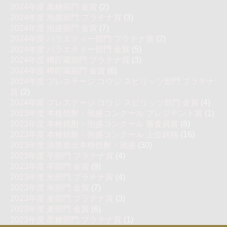
2024年度 黒糖部門 金賞
(2)
2024年度 泡盛部門 プラチナ賞
(3)
2024年度 泡盛部門 金賞
(7)
2024年度 バラエティー部門 プラチナ賞
(2)
2024年度 バラエティー部門 金賞
(5)
2024年度 樽貯蔵部門 プラチナ賞
(3)
2024年度 樽貯蔵部門 金賞
(6)
2024年度 プレステージ コウジ スピリッツ部門 プラチナ
賞
(2)
2024年度 プレステージ コウジ スピリッツ部門 金賞
(4)
2023年度 本格焼酎・泡盛コンクール プレジデント賞
(1)
2023年度 本格焼酎・泡盛コンクール 審査員賞
(8)
2023年度 本格焼酎・泡盛コンクール 上位銘柄
(16)
2023年度 決勝進出本格焼酎・泡盛
(30)
2023年度 芋部門 プラチナ賞
(4)
2023年度 芋部門 金賞
(9)
2023年度 米部門 プラチナ賞
(4)
2023年度 米部門 金賞
(7)
2023年度 麦部門 プラチナ賞
(3)
2023年度 麦部門 金賞
(6)
2023年度 黒糖部門 プラチナ賞
(1)