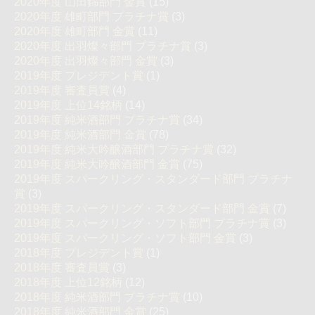
2020年度 山田錦部門 金賞
(15)
2020年度 雄町部門 プラチナ賞
(3)
2020年度 雄町部門 金賞
(11)
2020年度 出羽燦々部門 プラチナ賞
(3)
2020年度 出羽燦々部門 金賞
(3)
2019年度 プレジデント賞
(1)
2019年度 審査員賞
(4)
2019年度 上位14銘柄
(14)
2019年度 純米酒部門 プラチナ賞
(34)
2019年度 純米酒部門 金賞
(78)
2019年度 純米大吟醸酒部門 プラチナ賞
(32)
2019年度 純米大吟醸酒部門 金賞
(75)
2019年度 スパークリング・スタンダード部門 プラチナ
賞
(3)
2019年度 スパークリング・スタンダード部門 金賞
(7)
2019年度 スパークリング・ソフト部門 プラチナ賞
(3)
2019年度 スパークリング・ソフト部門 金賞
(3)
2018年度 プレジデント賞
(1)
2018年度 審査員賞
(3)
2018年度 上位12銘柄
(12)
2018年度 純米酒部門 プラチナ賞
(10)
2018年度 純米酒部門 金賞
(25)