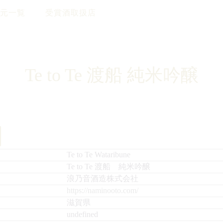
元一覧
受賞酒取扱店
Te to Te 渡船 純米吟醸
Te to Te Wataribune
Te to Te 渡船 純米吟醸
浪乃音酒造株式会社
https://naminooto.com/
滋賀県
undefined