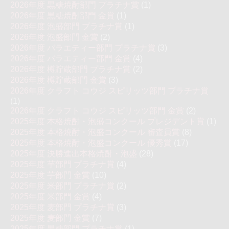
2026年度 黒糖焼酎部門 プラチナ賞
(1)
2026年度 黒糖焼酎部門 金賞
(1)
2026年度 泡盛部門 プラチナ賞
(1)
2026年度 泡盛部門 金賞
(2)
2026年度 バラエティー部門 プラチナ賞
(3)
2026年度 バラエティー部門 金賞
(4)
2026年度 樽貯蔵部門 プラチナ賞
(2)
2026年度 樽貯蔵部門 金賞
(3)
2026年度 クラフト コウジ スピリッツ部門 プラチナ賞
(1)
2026年度 クラフト コウジ スピリッツ部門 金賞
(2)
2025年度 本格焼酎・泡盛コンクール プレジデント賞
(1)
2025年度 本格焼酎・泡盛コンクール 審査員賞
(8)
2025年度 本格焼酎・泡盛コンクール 優秀賞
(17)
2025年度 決勝進出本格焼酎・泡盛
(28)
2025年度 芋部門 プラチナ賞
(4)
2025年度 芋部門 金賞
(10)
2025年度 米部門 プラチナ賞
(2)
2025年度 米部門 金賞
(4)
2025年度 麦部門 プラチナ賞
(3)
2025年度 麦部門 金賞
(7)
2025年度 黒糖部門 プラチナ賞
(1)