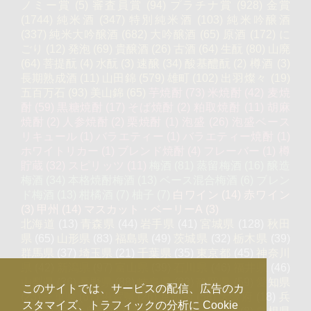
ノミー賞
(5)
審査員賞
(94)
プラチナ賞
(928)
金賞
(1744)
純米酒
(347)
特別純米酒
(103)
純米吟醸酒
(337)
純米大吟醸酒
(682)
大吟醸酒
(65)
原酒
(172)
に
ごり
(12)
発泡
(69)
貴醸酒
(26)
古酒
(64)
生酛
(80)
山廃
(64)
菩提酛
(4)
水酛
(3)
速醸
(34)
酸基醴酛
(2)
樽酒
(3)
長期熟成酒
(11)
山田錦
(579)
雄町
(102)
出羽燦々
(19)
五百万石
(93)
美山錦
(65)
芋焼酎
(73)
米焼酎
(42)
麦焼
酎
(59)
黒糖焼酎
(17)
そば焼酎
(2)
粕取焼酎
(11)
胡麻
焼酎
(2)
人参焼酎
(2)
栗焼酎
(1)
泡盛
(26)
泡盛ベース
リキュール
(1)
バラエティー
(1)
バラエティー焼酎
(1)
ホワイトリカー
(1)
ブレンド焼酎
(4)
フレーバー
(1)
樽
貯蔵
(32)
スピリッツ
(11)
梅酒
(81)
蒸留梅酒
(16)
醸造
梅酒
(34)
本格焼酎梅酒
(13)
ベース混合梅酒
(6)
ブレン
ド梅酒
(13)
柑橘酒
(7)
柚子
(7)
白ワイン
(14)
赤ワイン
(3)
甲州
(14)
マスカット・ベーリーA
(3)
北海道
(13)
青森県
(44)
岩手県
(41)
宮城県
(128)
秋田
県
(65)
山形県
(83)
福島県
(49)
茨城県
(32)
栃木県
(39)
群馬県
(37)
埼玉県
(21)
千葉県
(35)
東京都
(45)
神奈川
県
(42)
新潟県
(97)
富山県
(39)
石川県
(46)
福井県
(46)
山梨県
(36)
長野県
(88)
岐阜県
(83)
静岡県
(59)
愛知県
このサイトでは、サービスの配信、広告のカ
(23)
三重県
(67)
滋賀県
(26)
京都府
(58)
大阪府
(18)
兵
スタマイズ、トラフィックの分析に Cookie