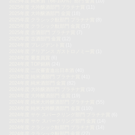
2025年度 純米酒（66-100%）部門 金賞
(10)
2025年度 大吟醸酒部門 プラチナ賞
(11)
2025年度 大吟醸酒部門 金賞
(18)
2025年度 クラシック酛部門 プラチナ賞
(8)
2025年度 クラシック酛部門 金賞
(17)
2025年度 古酒部門 プラチナ賞
(7)
2025年度 古酒部門 金賞
(12)
2024年度 プレジデント賞
(1)
2024年度 アリアンス ガストロノミー賞
(1)
2024年度 審査員賞
(6)
2024年度 TOP銘柄
(24)
2024年度 二次審査進出日本酒
(40)
2024年度 純米酒部門 プラチナ賞
(41)
2024年度 純米酒部門 金賞
(82)
2024年度 大吟醸酒部門 プラチナ賞
(10)
2024年度 大吟醸酒部門 金賞
(19)
2024年度 純米大吟醸酒部門 プラチナ賞
(55)
2024年度 純米大吟醸酒部門 金賞
(110)
2024年度 サケ スパークリング部門 プラチナ賞
(6)
2024年度 サケ スパークリング部門 金賞
(14)
2024年度 クラシック酛部門 プラチナ賞
(14)
2024年度 クラシック酛部門 金賞
(27)