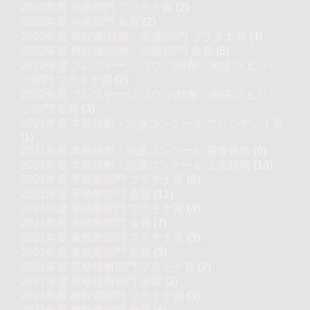
2022年度 泡盛部門 プラチナ賞
(2)
2022年度 泡盛部門 金賞
(2)
2022年度 樽貯蔵(焼酎・泡盛)部門 プラチナ賞
(4)
2022年度 樽貯蔵(焼酎・泡盛)部門 金賞
(8)
2022年度 プレステージ コウジ(焼酎・泡盛)スピリッ
ツ部門 プラチナ賞
(2)
2022年度 プレステージ コウジ(焼酎・泡盛)スピリッ
ツ部門 金賞
(3)
2021年度 本格焼酎・泡盛コンクール プレジデント賞
(1)
2021年度 本格焼酎・泡盛コンクール 審査員賞
(6)
2021年度 本格焼酎・泡盛コンクール 上位銘柄
(13)
2021年度 芋焼酎部門 プラチナ賞
(6)
2021年度 芋焼酎部門 金賞
(11)
2021年度 米焼酎部門 プラチナ賞
(4)
2021年度 米焼酎部門 金賞
(7)
2021年度 麦焼酎部門 プラチナ賞
(3)
2021年度 麦焼酎部門 金賞
(5)
2021年度 黒糖焼酎部門 プラチナ賞
(2)
2021年度 黒糖焼酎部門 金賞
(2)
2021年度 樽貯蔵部門 プラチナ賞
(3)