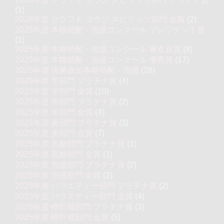
(1)
2026年度 クラフト コウジ スピリッツ部門 金賞
(2)
2025年度 本格焼酎・泡盛コンクール プレジデント賞
(1)
2025年度 本格焼酎・泡盛コンクール 審査員賞
(8)
2025年度 本格焼酎・泡盛コンクール 優秀賞
(17)
2025年度 決勝進出本格焼酎・泡盛
(28)
2025年度 芋部門 プラチナ賞
(4)
2025年度 芋部門 金賞
(10)
2025年度 米部門 プラチナ賞
(2)
2025年度 米部門 金賞
(4)
2025年度 麦部門 プラチナ賞
(3)
2025年度 麦部門 金賞
(7)
2025年度 黒糖部門 プラチナ賞
(1)
2025年度 黒糖部門 金賞
(1)
2025年度 泡盛部門 プラチナ賞
(2)
2025年度 泡盛部門 金賞
(2)
2025年度 バラエティー部門 プラチナ賞
(2)
2025年度 バラエティー部門 金賞
(4)
2025年度 樽貯蔵部門 プラチナ賞
(3)
2025年度 樽貯蔵部門 金賞
(5)