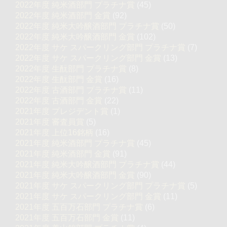
2022年度 純米酒部門 プラチナ賞
(45)
2022年度 純米酒部門 金賞
(92)
2022年度 純米大吟醸酒部門 プラチナ賞
(50)
2022年度 純米大吟醸酒部門 金賞
(102)
2022年度 サケ スパークリング部門 プラチナ賞
(7)
2022年度 サケ スパークリング部門 金賞
(13)
2022年度 生酛部門 プラチナ賞
(8)
2022年度 生酛部門 金賞
(16)
2022年度 古酒部門 プラチナ賞
(11)
2022年度 古酒部門 金賞
(22)
2021年度 プレジデント賞
(1)
2021年度 審査員賞
(5)
2021年度 上位16銘柄
(16)
2021年度 純米酒部門 プラチナ賞
(45)
2021年度 純米酒部門 金賞
(91)
2021年度 純米大吟醸酒部門 プラチナ賞
(44)
2021年度 純米大吟醸酒部門 金賞
(90)
2021年度 サケ スパークリング部門 プラチナ賞
(5)
2021年度 サケ スパークリング部門 金賞
(11)
2021年度 五百万石部門 プラチナ賞
(6)
2021年度 五百万石部門 金賞
(11)