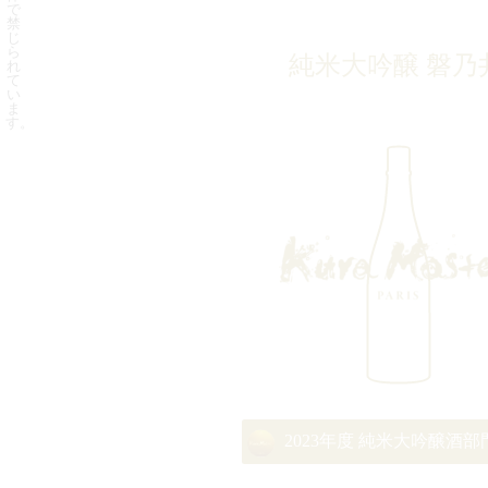
で
禁
じ
ら
純米大吟醸 磐乃
れ
て
い
ま
す。
2023年度 純米大吟醸酒部