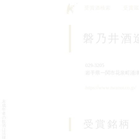
受賞酒検索
受賞蔵
磐乃井酒
029-3205
岩手県一関市花泉町涌津
https://www.iwanoi.co.jp/
未
成
年
者
の
受賞銘柄
飲
酒
は
法
律