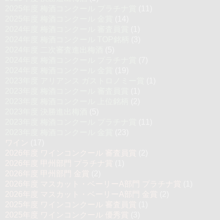
2025年度 梅酒コンクール プラチナ賞
(11)
2025年度 梅酒コンクール 金賞
(14)
2024年度 梅酒コンクール 審査員賞
(1)
2024年度 梅酒コンクール TOP銘柄
(3)
2024年度 二次審査進出梅酒
(5)
2024年度 梅酒コンクール プラチナ賞
(7)
2024年度 梅酒コンクール 金賞
(19)
2023年度 アリアンス ガストロノミー賞
(1)
2023年度 梅酒コンクール 審査員賞
(1)
2023年度 梅酒コンクール 上位銘柄
(2)
2023年度 決勝進出梅酒
(5)
2023年度 梅酒コンクール プラチナ賞
(11)
2023年度 梅酒コンクール 金賞
(23)
ワイン
(17)
2026年度 ワインコンクール 審査員賞
(2)
2026年度 甲州部門 プラチナ賞
(1)
2026年度 甲州部門 金賞
(2)
2026年度 マスカット・ベーリーA部門 プラチナ賞
(1)
2026年度 マスカット・ベーリーA部門 金賞
(2)
2025年度 ワインコンクール 審査員賞
(1)
2025年度 ワインコンクール 優秀賞
(3)