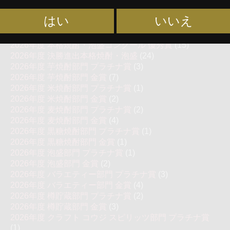
2017年度 純米大吟醸部門 プラチナ賞
(28)
2017年度 純米大吟醸部門 金賞
(58)
はい
いいえ
本格焼酎・泡盛
(270)
2026年度 本格焼酎・泡盛コンクール 審査員賞
(8)
2026年度 本格焼酎・泡盛コンクール 優秀賞
(15)
2026年度 決勝進出本格焼酎・泡盛
(24)
2026年度 芋焼酎部門 プラチナ賞
(3)
2026年度 芋焼酎部門 金賞
(7)
2026年度 米焼酎部門 プラチナ賞
(1)
2026年度 米焼酎部門 金賞
(2)
2026年度 麦焼酎部門 プラチナ賞
(2)
2026年度 麦焼酎部門 金賞
(4)
2026年度 黒糖焼酎部門 プラチナ賞
(1)
2026年度 黒糖焼酎部門 金賞
(1)
2026年度 泡盛部門 プラチナ賞
(1)
2026年度 泡盛部門 金賞
(2)
2026年度 バラエティー部門 プラチナ賞
(3)
2026年度 バラエティー部門 金賞
(4)
2026年度 樽貯蔵部門 プラチナ賞
(2)
2026年度 樽貯蔵部門 金賞
(3)
2026年度 クラフト コウジ スピリッツ部門 プラチナ賞
(1)