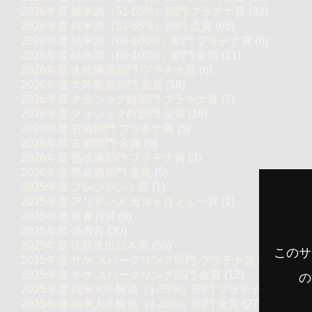
2026年度 純米酒（51-65%）部門 プラチナ賞
(32)
2026年度 純米酒（51-65%）部門 金賞
(65)
2026年度 純米酒（66-100%）部門 プラチナ賞
(6)
2026年度 純米酒（66-100%）部門 金賞
(11)
2026年度 大吟醸酒部門 プラチナ賞
(6)
2026年度 大吟醸酒部門 金賞
(19)
2026年度 クラシック酛部門 プラチナ賞
(7)
2026年度 クラシック酛部門 金賞
(16)
2026年度 古酒部門 プラチナ賞
(5)
2026年度 古酒部門 金賞
(9)
2026年度 熟成酒部門 プラチナ賞
(3)
2026年度 熟成酒部門 金賞
(5)
2025年度 プレジデント賞
(1)
2025年度 アリアンス ガストロノミー賞
(1)
2025年度 審査員賞
(8)
2025年度 優秀賞
(30)
2025年度 決勝進出日本酒
(50)
このサ
2025年度 サケ スパークリング部門 プラチナ賞
(7)
2025年度 サケ スパークリング部門 金賞
(12)
の
2025年度 純米大吟醸酒（1-35%）部門 プラチナ賞
(14)
2025年度 純米大吟醸酒（1-35%）部門 金賞
(27)