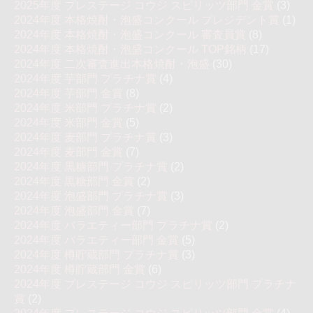
2025年度 プレステージ コウジ スピリッツ部門 金賞
(3)
2024年度 本格焼酎・泡盛コンクール プレジデント賞
(1)
2024年度 本格焼酎・泡盛コンクール 審査員賞
(8)
2024年度 本格焼酎・泡盛コンクール TOP銘柄
(17)
2024年度 二次審査進出本格焼酎・泡盛
(30)
2024年度 芋部門 プラチナ賞
(4)
2024年度 芋部門 金賞
(8)
2024年度 米部門 プラチナ賞
(2)
2024年度 米部門 金賞
(5)
2024年度 麦部門 プラチナ賞
(3)
2024年度 麦部門 金賞
(7)
2024年度 黒糖部門 プラチナ賞
(2)
2024年度 黒糖部門 金賞
(2)
2024年度 泡盛部門 プラチナ賞
(3)
2024年度 泡盛部門 金賞
(7)
2024年度 バラエティー部門 プラチナ賞
(2)
2024年度 バラエティー部門 金賞
(5)
2024年度 樽貯蔵部門 プラチナ賞
(3)
2024年度 樽貯蔵部門 金賞
(6)
2024年度 プレステージ コウジ スピリッツ部門 プラチナ
賞
(2)