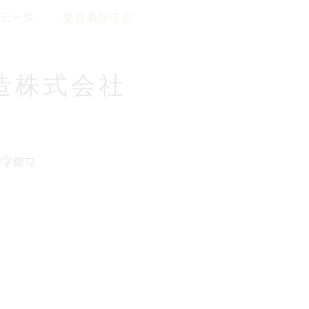
元一覧
受賞酒取扱店
造株式会社
字舘72