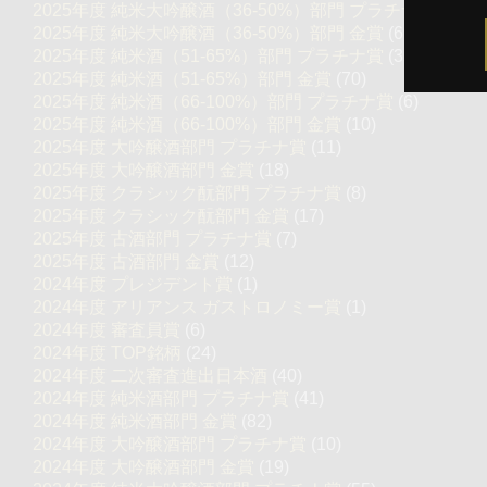
2025年度 純米大吟醸酒（36-50%）部門 プラチナ賞
(35)
2025年度 純米大吟醸酒（36-50%）部門 金賞
(69)
2025年度 純米酒（51-65%）部門 プラチナ賞
(35)
2025年度 純米酒（51-65%）部門 金賞
(70)
2025年度 純米酒（66-100%）部門 プラチナ賞
(6)
2025年度 純米酒（66-100%）部門 金賞
(10)
2025年度 大吟醸酒部門 プラチナ賞
(11)
2025年度 大吟醸酒部門 金賞
(18)
2025年度 クラシック酛部門 プラチナ賞
(8)
2025年度 クラシック酛部門 金賞
(17)
2025年度 古酒部門 プラチナ賞
(7)
2025年度 古酒部門 金賞
(12)
2024年度 プレジデント賞
(1)
2024年度 アリアンス ガストロノミー賞
(1)
2024年度 審査員賞
(6)
2024年度 TOP銘柄
(24)
2024年度 二次審査進出日本酒
(40)
2024年度 純米酒部門 プラチナ賞
(41)
2024年度 純米酒部門 金賞
(82)
2024年度 大吟醸酒部門 プラチナ賞
(10)
2024年度 大吟醸酒部門 金賞
(19)