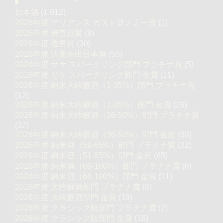
日本酒
(1,912)
2026年度 アリアンス ガストロノミー賞
(1)
2026年度 審査員賞
(9)
2026年度 優秀賞
(30)
2026年度 決勝進出日本酒
(55)
2026年度 サケ スパークリング部門 プラチナ賞
(5)
2026年度 サケ スパークリング部門 金賞
(11)
2026年度 純米大吟醸酒（1-35%）部門 プラチナ賞
(12)
2026年度 純米大吟醸酒（1-35%）部門 金賞
(29)
2026年度 純米大吟醸酒（36-50%）部門 プラチナ賞
(37)
2026年度 純米大吟醸酒（36-50%）部門 金賞
(68)
2026年度 純米酒（51-65%）部門 プラチナ賞
(32)
2026年度 純米酒（51-65%）部門 金賞
(65)
2026年度 純米酒（66-100%）部門 プラチナ賞
(6)
2026年度 純米酒（66-100%）部門 金賞
(11)
2026年度 大吟醸酒部門 プラチナ賞
(6)
2026年度 大吟醸酒部門 金賞
(19)
2026年度 クラシック酛部門 プラチナ賞
(7)
2026年度 クラシック酛部門 金賞
(16)