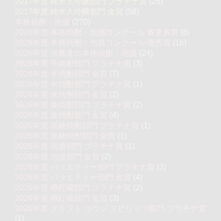
2017年度 純米大吟醸部門 プラチナ賞
(28)
2017年度 純米大吟醸部門 金賞
(58)
本格焼酎・泡盛
(270)
2026年度 本格焼酎・泡盛コンクール 審査員賞
(8)
2026年度 本格焼酎・泡盛コンクール 優秀賞
(16)
2026年度 決勝進出本格焼酎・泡盛
(24)
2026年度 芋焼酎部門 プラチナ賞
(3)
2026年度 芋焼酎部門 金賞
(7)
2026年度 米焼酎部門 プラチナ賞
(1)
2026年度 米焼酎部門 金賞
(2)
2026年度 麦焼酎部門 プラチナ賞
(2)
2026年度 麦焼酎部門 金賞
(4)
2026年度 黒糖焼酎部門 プラチナ賞
(1)
2026年度 黒糖焼酎部門 金賞
(1)
2026年度 泡盛部門 プラチナ賞
(1)
2026年度 泡盛部門 金賞
(2)
2026年度 バラエティー部門 プラチナ賞
(3)
2026年度 バラエティー部門 金賞
(4)
2026年度 樽貯蔵部門 プラチナ賞
(2)
2026年度 樽貯蔵部門 金賞
(3)
2026年度 クラフト コウジ スピリッツ部門 プラチナ賞
(1)