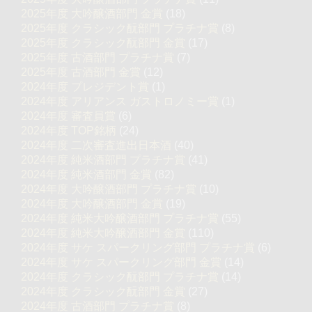
2025年度 大吟醸酒部門 金賞
(18)
2025年度 クラシック酛部門 プラチナ賞
(8)
2025年度 クラシック酛部門 金賞
(17)
2025年度 古酒部門 プラチナ賞
(7)
2025年度 古酒部門 金賞
(12)
2024年度 プレジデント賞
(1)
2024年度 アリアンス ガストロノミー賞
(1)
2024年度 審査員賞
(6)
2024年度 TOP銘柄
(24)
2024年度 二次審査進出日本酒
(40)
2024年度 純米酒部門 プラチナ賞
(41)
2024年度 純米酒部門 金賞
(82)
2024年度 大吟醸酒部門 プラチナ賞
(10)
2024年度 大吟醸酒部門 金賞
(19)
2024年度 純米大吟醸酒部門 プラチナ賞
(55)
2024年度 純米大吟醸酒部門 金賞
(110)
2024年度 サケ スパークリング部門 プラチナ賞
(6)
2024年度 サケ スパークリング部門 金賞
(14)
2024年度 クラシック酛部門 プラチナ賞
(14)
2024年度 クラシック酛部門 金賞
(27)
2024年度 古酒部門 プラチナ賞
(8)