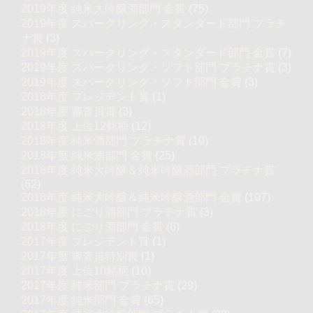
2019年度 純米大吟醸酒部門 金賞
(75)
2019年度 スパークリング・スタンダード部門 プラチ
ナ賞
(3)
2019年度 スパークリング・スタンダード部門 金賞
(7)
2019年度 スパークリング・ソフト部門 プラチナ賞
(3)
2019年度 スパークリング・ソフト部門 金賞
(3)
2018年度 プレジデント賞
(1)
2018年度 審査員賞
(3)
2018年度 上位12銘柄
(12)
2018年度 純米酒部門 プラチナ賞
(10)
2018年度 純米酒部門 金賞
(25)
2018年度 純米大吟醸＆純米吟醸酒部門 プラチナ賞
(62)
2018年度 純米大吟醸＆純米吟醸酒部門 金賞
(107)
2018年度 にごり酒部門 プラチナ賞
(3)
2018年度 にごり酒部門 金賞
(6)
2017年度 プレジデント賞
(1)
2017年度 審査員特別賞
(1)
2017年度 上位10銘柄
(10)
2017年度 純米部門 プラチナ賞
(29)
2017年度 純米部門 金賞
(65)