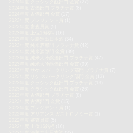
2024年度 クラシック酛部門 金賞
(27)
2024年度 古酒部門 プラチナ賞
(8)
2024年度 古酒部門 金賞
(17)
2023年度 プレジデント賞
(1)
2023年度 審査員賞
(5)
2023年度 上位16銘柄
(16)
2023年度 決勝進出日本酒
(34)
2023年度 純米酒部門 プラチナ賞
(42)
2023年度 純米酒部門 金賞
(89)
2023年度 純米大吟醸酒部門 プラチナ賞
(47)
2023年度 純米大吟醸酒部門 金賞
(99)
2023年度 サケ スパークリング部門 プラチナ賞
(7)
2023年度 サケ スパークリング部門 金賞
(13)
2023年度 クラシック酛部門 プラチナ賞
(13)
2023年度 クラシック酛部門 金賞
(26)
2023年度 古酒部門 プラチナ賞
(8)
2023年度 古酒部門 金賞
(15)
2022年度 プレジデント賞
(1)
2022年度 アリアンス ガストロノミー賞
(1)
2022年度 審査員賞
(5)
2022年度 上位16銘柄
(16)
2022年度 決勝進出日本酒
(32)