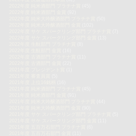
2022年度 純米酒部門 プラチナ賞
(45)
2022年度 純米酒部門 金賞
(92)
2022年度 純米大吟醸酒部門 プラチナ賞
(50)
2022年度 純米大吟醸酒部門 金賞
(102)
2022年度 サケ スパークリング部門 プラチナ賞
(7)
2022年度 サケ スパークリング部門 金賞
(13)
2022年度 生酛部門 プラチナ賞
(8)
2022年度 生酛部門 金賞
(16)
2022年度 古酒部門 プラチナ賞
(11)
2022年度 古酒部門 金賞
(22)
2021年度 プレジデント賞
(1)
2021年度 審査員賞
(5)
2021年度 上位16銘柄
(16)
2021年度 純米酒部門 プラチナ賞
(45)
2021年度 純米酒部門 金賞
(91)
2021年度 純米大吟醸酒部門 プラチナ賞
(44)
2021年度 純米大吟醸酒部門 金賞
(90)
2021年度 サケ スパークリング部門 プラチナ賞
(5)
2021年度 サケ スパークリング部門 金賞
(11)
2021年度 五百万石部門 プラチナ賞
(6)
2021年度 五百万石部門 金賞
(11)