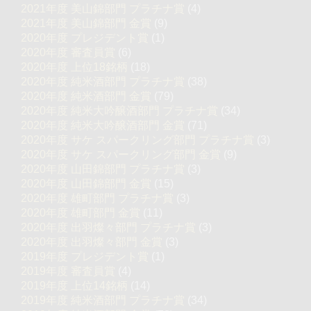
2021年度 美山錦部門 プラチナ賞
(4)
2021年度 美山錦部門 金賞
(9)
2020年度 プレジデント賞
(1)
2020年度 審査員賞
(6)
2020年度 上位18銘柄
(18)
2020年度 純米酒部門 プラチナ賞
(38)
2020年度 純米酒部門 金賞
(79)
2020年度 純米大吟醸酒部門 プラチナ賞
(34)
2020年度 純米大吟醸酒部門 金賞
(71)
2020年度 サケ スパークリング部門 プラチナ賞
(3)
2020年度 サケ スパークリング部門 金賞
(9)
2020年度 山田錦部門 プラチナ賞
(3)
2020年度 山田錦部門 金賞
(15)
2020年度 雄町部門 プラチナ賞
(3)
2020年度 雄町部門 金賞
(11)
2020年度 出羽燦々部門 プラチナ賞
(3)
2020年度 出羽燦々部門 金賞
(3)
2019年度 プレジデント賞
(1)
2019年度 審査員賞
(4)
2019年度 上位14銘柄
(14)
2019年度 純米酒部門 プラチナ賞
(34)