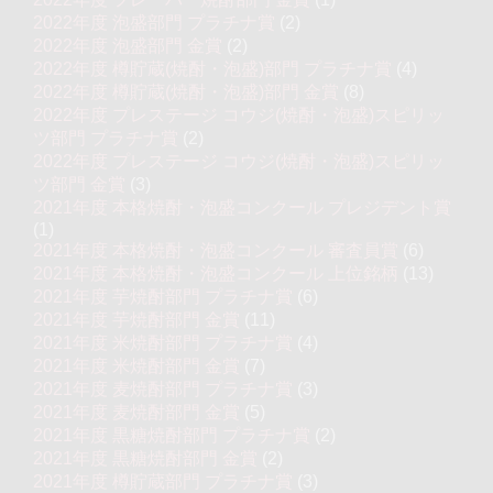
2022年度 泡盛部門 プラチナ賞
(2)
2022年度 泡盛部門 金賞
(2)
2022年度 樽貯蔵(焼酎・泡盛)部門 プラチナ賞
(4)
2022年度 樽貯蔵(焼酎・泡盛)部門 金賞
(8)
2022年度 プレステージ コウジ(焼酎・泡盛)スピリッ
ツ部門 プラチナ賞
(2)
2022年度 プレステージ コウジ(焼酎・泡盛)スピリッ
ツ部門 金賞
(3)
2021年度 本格焼酎・泡盛コンクール プレジデント賞
(1)
2021年度 本格焼酎・泡盛コンクール 審査員賞
(6)
2021年度 本格焼酎・泡盛コンクール 上位銘柄
(13)
2021年度 芋焼酎部門 プラチナ賞
(6)
2021年度 芋焼酎部門 金賞
(11)
2021年度 米焼酎部門 プラチナ賞
(4)
2021年度 米焼酎部門 金賞
(7)
2021年度 麦焼酎部門 プラチナ賞
(3)
2021年度 麦焼酎部門 金賞
(5)
2021年度 黒糖焼酎部門 プラチナ賞
(2)
2021年度 黒糖焼酎部門 金賞
(2)
2021年度 樽貯蔵部門 プラチナ賞
(3)