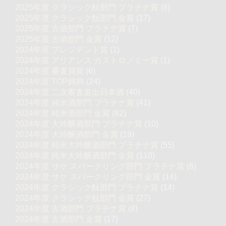
2025年度 クラシック酛部門 プラチナ賞
(8)
2025年度 クラシック酛部門 金賞
(17)
2025年度 古酒部門 プラチナ賞
(7)
2025年度 古酒部門 金賞
(12)
2024年度 プレジデント賞
(1)
2024年度 アリアンス ガストロノミー賞
(1)
2024年度 審査員賞
(6)
2024年度 TOP銘柄
(24)
2024年度 二次審査進出日本酒
(40)
2024年度 純米酒部門 プラチナ賞
(41)
2024年度 純米酒部門 金賞
(82)
2024年度 大吟醸酒部門 プラチナ賞
(10)
2024年度 大吟醸酒部門 金賞
(19)
2024年度 純米大吟醸酒部門 プラチナ賞
(55)
2024年度 純米大吟醸酒部門 金賞
(110)
2024年度 サケ スパークリング部門 プラチナ賞
(6)
2024年度 サケ スパークリング部門 金賞
(14)
2024年度 クラシック酛部門 プラチナ賞
(14)
2024年度 クラシック酛部門 金賞
(27)
2024年度 古酒部門 プラチナ賞
(8)
2024年度 古酒部門 金賞
(17)