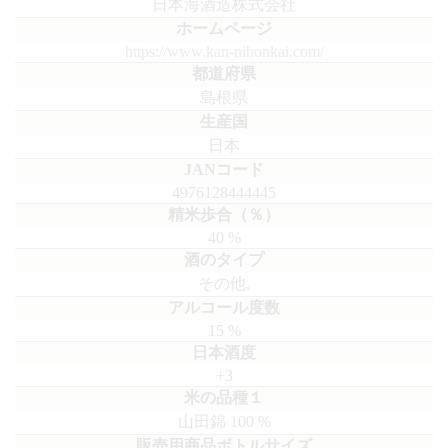
日本海酒造株式会社
https://www.kan-nihonkai.com/
島根県
日本
4976128444445
40
%
その他
,
15
%
+3
山田錦
100