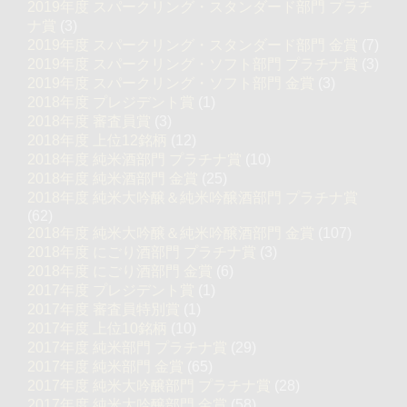
2019年度 スパークリング・スタンダード部門 プラチ
ナ賞
(3)
2019年度 スパークリング・スタンダード部門 金賞
(7)
2019年度 スパークリング・ソフト部門 プラチナ賞
(3)
2019年度 スパークリング・ソフト部門 金賞
(3)
2018年度 プレジデント賞
(1)
2018年度 審査員賞
(3)
2018年度 上位12銘柄
(12)
2018年度 純米酒部門 プラチナ賞
(10)
2018年度 純米酒部門 金賞
(25)
2018年度 純米大吟醸＆純米吟醸酒部門 プラチナ賞
(62)
2018年度 純米大吟醸＆純米吟醸酒部門 金賞
(107)
2018年度 にごり酒部門 プラチナ賞
(3)
2018年度 にごり酒部門 金賞
(6)
2017年度 プレジデント賞
(1)
2017年度 審査員特別賞
(1)
2017年度 上位10銘柄
(10)
2017年度 純米部門 プラチナ賞
(29)
2017年度 純米部門 金賞
(65)
2017年度 純米大吟醸部門 プラチナ賞
(28)
2017年度 純米大吟醸部門 金賞
(58)