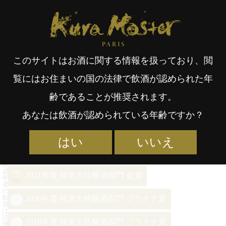
Kura Master Paris
受賞酒検索
受賞蔵元一覧
受賞酒取扱店
Fr
日
このサイトはお酒に関する情報を扱っており、閲
an
本
環日本海 純米大吟醸水澄みの
覧にはお住まいの国の法律で飲酒が認められた年
里
齢であることが推奨されます。
çai
語
あなたは飲酒が認められている年齢ですか？
はい
いいえ
s
2023年度 純米大吟醸酒部門 金賞
未
成
2021年度 純米大吟醸酒部門 金賞
年
者
の
飲
2020年度 純米大吟醸酒部門 プラチナ賞
酒
は
法
2019年度 純米大吟醸酒部門 プラチナ賞
律