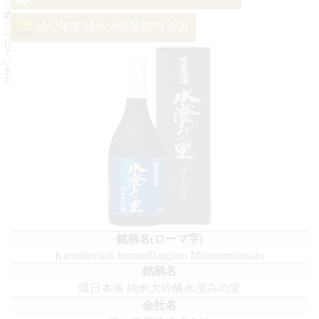
で
禁
じ
2017年度 純米大吟醸部門 金賞
ら
れ
て
い
ま
す。
Kannihonkai JunmaiDaiginjo Mizusuminosato
環日本海 純米大吟醸水澄みの里