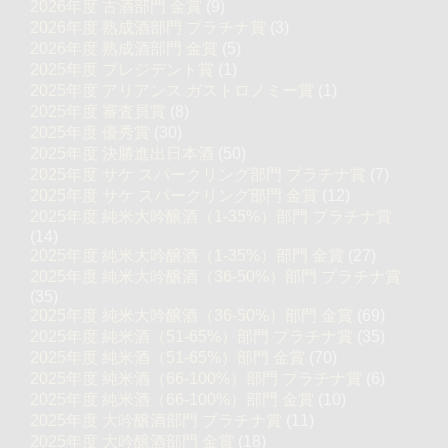
2026年度 古酒部門 金賞
(9)
2026年度 熟成酒部門 プラチナ賞
(3)
2026年度 熟成酒部門 金賞
(5)
2025年度 プレジデント賞
(1)
2025年度 アリアンス ガストロノミー賞
(1)
2025年度 審査員賞
(8)
2025年度 優秀賞
(30)
2025年度 決勝進出日本酒
(50)
2025年度 サケ スパークリング部門 プラチナ賞
(7)
2025年度 サケ スパークリング部門 金賞
(12)
2025年度 純米大吟醸酒（1-35%）部門 プラチナ賞
(14)
2025年度 純米大吟醸酒（1-35%）部門 金賞
(27)
2025年度 純米大吟醸酒（36-50%）部門 プラチナ賞
(35)
2025年度 純米大吟醸酒（36-50%）部門 金賞
(69)
2025年度 純米酒（51-65%）部門 プラチナ賞
(35)
2025年度 純米酒（51-65%）部門 金賞
(70)
2025年度 純米酒（66-100%）部門 プラチナ賞
(6)
2025年度 純米酒（66-100%）部門 金賞
(10)
2025年度 大吟醸酒部門 プラチナ賞
(11)
2025年度 大吟醸酒部門 金賞
(18)