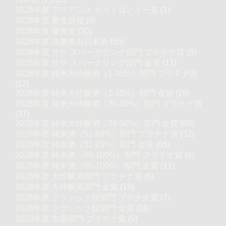
2026年度 アリアンス ガストロノミー賞
(1)
2026年度 審査員賞
(9)
2026年度 優秀賞
(30)
2026年度 決勝進出日本酒
(55)
2026年度 サケ スパークリング部門 プラチナ賞
(5)
2026年度 サケ スパークリング部門 金賞
(11)
2026年度 純米大吟醸酒（1-35%）部門 プラチナ賞
(12)
2026年度 純米大吟醸酒（1-35%）部門 金賞
(29)
2026年度 純米大吟醸酒（36-50%）部門 プラチナ賞
(37)
2026年度 純米大吟醸酒（36-50%）部門 金賞
(68)
2026年度 純米酒（51-65%）部門 プラチナ賞
(32)
2026年度 純米酒（51-65%）部門 金賞
(65)
2026年度 純米酒（66-100%）部門 プラチナ賞
(6)
2026年度 純米酒（66-100%）部門 金賞
(11)
2026年度 大吟醸酒部門 プラチナ賞
(6)
2026年度 大吟醸酒部門 金賞
(19)
2026年度 クラシック酛部門 プラチナ賞
(7)
2026年度 クラシック酛部門 金賞
(16)
2026年度 古酒部門 プラチナ賞
(5)