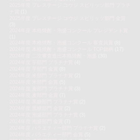
2025年度 プレステージ コウジ スピリッツ部門 プラチ
ナ賞
(1)
2025年度 プレステージ コウジ スピリッツ部門 金賞
(3)
2024年度 本格焼酎・泡盛コンクール プレジデント賞
(1)
2024年度 本格焼酎・泡盛コンクール 審査員賞
(8)
2024年度 本格焼酎・泡盛コンクール TOP銘柄
(17)
2024年度 二次審査進出本格焼酎・泡盛
(30)
2024年度 芋部門 プラチナ賞
(4)
2024年度 芋部門 金賞
(8)
2024年度 米部門 プラチナ賞
(2)
2024年度 米部門 金賞
(5)
2024年度 麦部門 プラチナ賞
(3)
2024年度 麦部門 金賞
(7)
2024年度 黒糖部門 プラチナ賞
(2)
2024年度 黒糖部門 金賞
(2)
2024年度 泡盛部門 プラチナ賞
(3)
2024年度 泡盛部門 金賞
(7)
2024年度 バラエティー部門 プラチナ賞
(2)
2024年度 バラエティー部門 金賞
(5)