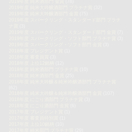
2019年度 純米酒部門 金賞
(78)
2019年度 純米大吟醸酒部門 プラチナ賞
(32)
2019年度 純米大吟醸酒部門 金賞
(75)
2019年度 スパークリング・スタンダード部門 プラチ
ナ賞
(3)
2019年度 スパークリング・スタンダード部門 金賞
(7)
2019年度 スパークリング・ソフト部門 プラチナ賞
(3)
2019年度 スパークリング・ソフト部門 金賞
(3)
2018年度 プレジデント賞
(1)
2018年度 審査員賞
(3)
2018年度 上位12銘柄
(12)
2018年度 純米酒部門 プラチナ賞
(10)
2018年度 純米酒部門 金賞
(25)
2018年度 純米大吟醸＆純米吟醸酒部門 プラチナ賞
(62)
2018年度 純米大吟醸＆純米吟醸酒部門 金賞
(107)
2018年度 にごり酒部門 プラチナ賞
(3)
2018年度 にごり酒部門 金賞
(6)
2017年度 プレジデント賞
(1)
2017年度 審査員特別賞
(1)
2017年度 上位10銘柄
(10)
2017年度 純米部門 プラチナ賞
(29)