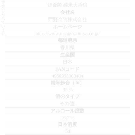
で
煌金陵 純米大吟醸
禁
じ
ら
れ
西野金陵株式会社
て
い
ま
https://www.nishino-kinryo.co.jp/
す。
香川県
日本
4958958000404
35
%
その他
,
16.7
%
-5.0