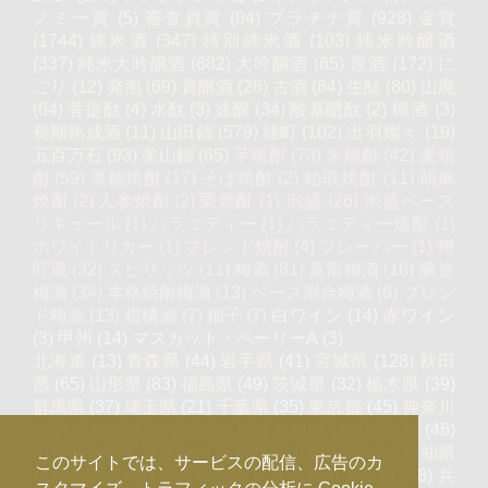
ノミー賞
(5)
審査員賞
(94)
プラチナ賞
(928)
金賞
(1744)
純米酒
(347)
特別純米酒
(103)
純米吟醸酒
(337)
純米大吟醸酒
(682)
大吟醸酒
(65)
原酒
(172)
に
ごり
(12)
発泡
(69)
貴醸酒
(26)
古酒
(64)
生酛
(80)
山廃
(64)
菩提酛
(4)
水酛
(3)
速醸
(34)
酸基醴酛
(2)
樽酒
(3)
長期熟成酒
(11)
山田錦
(579)
雄町
(102)
出羽燦々
(19)
五百万石
(93)
美山錦
(65)
芋焼酎
(73)
米焼酎
(42)
麦焼
酎
(59)
黒糖焼酎
(17)
そば焼酎
(2)
粕取焼酎
(11)
胡麻
焼酎
(2)
人参焼酎
(2)
栗焼酎
(1)
泡盛
(26)
泡盛ベース
リキュール
(1)
バラエティー
(1)
バラエティー焼酎
(1)
ホワイトリカー
(1)
ブレンド焼酎
(4)
フレーバー
(1)
樽
貯蔵
(32)
スピリッツ
(11)
梅酒
(81)
蒸留梅酒
(16)
醸造
梅酒
(34)
本格焼酎梅酒
(13)
ベース混合梅酒
(6)
ブレン
ド梅酒
(13)
柑橘酒
(7)
柚子
(7)
白ワイン
(14)
赤ワイン
(3)
甲州
(14)
マスカット・ベーリーA
(3)
北海道
(13)
青森県
(44)
岩手県
(41)
宮城県
(128)
秋田
県
(65)
山形県
(83)
福島県
(49)
茨城県
(32)
栃木県
(39)
群馬県
(37)
埼玉県
(21)
千葉県
(35)
東京都
(45)
神奈川
県
(42)
新潟県
(97)
富山県
(39)
石川県
(46)
福井県
(46)
山梨県
(36)
長野県
(88)
岐阜県
(83)
静岡県
(59)
愛知県
このサイトでは、サービスの配信、広告のカ
(23)
三重県
(67)
滋賀県
(26)
京都府
(58)
大阪府
(18)
兵