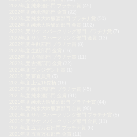
2022年度 純米酒部門 プラチナ賞
(45)
2022年度 純米酒部門 金賞
(92)
2022年度 純米大吟醸酒部門 プラチナ賞
(50)
2022年度 純米大吟醸酒部門 金賞
(102)
2022年度 サケ スパークリング部門 プラチナ賞
(7)
2022年度 サケ スパークリング部門 金賞
(13)
2022年度 生酛部門 プラチナ賞
(8)
2022年度 生酛部門 金賞
(16)
2022年度 古酒部門 プラチナ賞
(11)
2022年度 古酒部門 金賞
(22)
2021年度 プレジデント賞
(1)
2021年度 審査員賞
(5)
2021年度 上位16銘柄
(16)
2021年度 純米酒部門 プラチナ賞
(45)
2021年度 純米酒部門 金賞
(91)
2021年度 純米大吟醸酒部門 プラチナ賞
(44)
2021年度 純米大吟醸酒部門 金賞
(90)
2021年度 サケ スパークリング部門 プラチナ賞
(5)
2021年度 サケ スパークリング部門 金賞
(11)
2021年度 五百万石部門 プラチナ賞
(6)
2021年度 五百万石部門 金賞
(11)