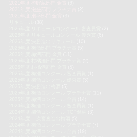
2021年度 樽貯蔵部門 金賞
(6)
2021年度 泡盛部門 プラチナ賞
(2)
2021年度 泡盛部門 金賞
(3)
リキュール
(88)
2026年度 リキュールコンクール 審査員賞
(2)
2026年度 リキュールコンクール 優秀賞
(6)
2026年度 決勝進出リキュール
(10)
2026年度 梅酒部門 プラチナ賞
(5)
2026年度 梅酒部門 金賞
(11)
2026年度 柑橘酒部門 プラチナ賞
(2)
2026年度 柑橘酒部門 金賞
(5)
2025年度 梅酒コンクール 審査員賞
(1)
2025年度 梅酒コンクール 優秀賞
(3)
2025年度 決勝進出梅酒
(5)
2025年度 梅酒コンクール プラチナ賞
(11)
2025年度 梅酒コンクール 金賞
(14)
2024年度 梅酒コンクール 審査員賞
(1)
2024年度 梅酒コンクール TOP銘柄
(3)
2024年度 二次審査進出梅酒
(5)
2024年度 梅酒コンクール プラチナ賞
(7)
2024年度 梅酒コンクール 金賞
(19)