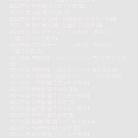
2022年度 泡盛部門 プラチナ賞
(2)
2022年度 泡盛部門 金賞
(2)
2022年度 樽貯蔵(焼酎・泡盛)部門 プラチナ賞
(4)
2022年度 樽貯蔵(焼酎・泡盛)部門 金賞
(8)
2022年度 プレステージ コウジ(焼酎・泡盛)スピリッ
ツ部門 プラチナ賞
(2)
2022年度 プレステージ コウジ(焼酎・泡盛)スピリッ
ツ部門 金賞
(3)
2021年度 本格焼酎・泡盛コンクール プレジデント賞
(1)
2021年度 本格焼酎・泡盛コンクール 審査員賞
(6)
2021年度 本格焼酎・泡盛コンクール 上位銘柄
(13)
2021年度 芋焼酎部門 プラチナ賞
(6)
2021年度 芋焼酎部門 金賞
(11)
2021年度 米焼酎部門 プラチナ賞
(4)
2021年度 米焼酎部門 金賞
(7)
2021年度 麦焼酎部門 プラチナ賞
(3)
2021年度 麦焼酎部門 金賞
(5)
2021年度 黒糖焼酎部門 プラチナ賞
(2)
2021年度 黒糖焼酎部門 金賞
(2)
2021年度 樽貯蔵部門 プラチナ賞
(3)