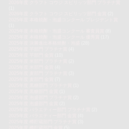
2026年度 クラフト コウジ スピリッツ部門 プラチナ賞
(1)
2026年度 クラフト コウジ スピリッツ部門 金賞
(2)
2025年度 本格焼酎・泡盛コンクール プレジデント賞
(1)
2025年度 本格焼酎・泡盛コンクール 審査員賞
(8)
2025年度 本格焼酎・泡盛コンクール 優秀賞
(17)
2025年度 決勝進出本格焼酎・泡盛
(28)
2025年度 芋部門 プラチナ賞
(4)
2025年度 芋部門 金賞
(10)
2025年度 米部門 プラチナ賞
(2)
2025年度 米部門 金賞
(4)
2025年度 麦部門 プラチナ賞
(3)
2025年度 麦部門 金賞
(7)
2025年度 黒糖部門 プラチナ賞
(1)
2025年度 黒糖部門 金賞
(1)
2025年度 泡盛部門 プラチナ賞
(2)
2025年度 泡盛部門 金賞
(2)
2025年度 バラエティー部門 プラチナ賞
(2)
2025年度 バラエティー部門 金賞
(4)
2025年度 樽貯蔵部門 プラチナ賞
(3)
2025年度 樽貯蔵部門 金賞
(5)