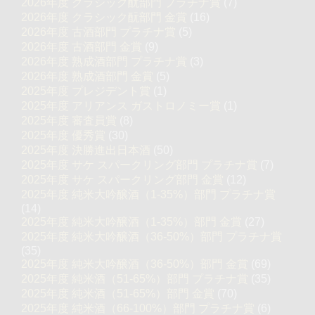
2026年度 クラシック酛部門 プラチナ賞
(7)
2026年度 クラシック酛部門 金賞
(16)
2026年度 古酒部門 プラチナ賞
(5)
2026年度 古酒部門 金賞
(9)
2026年度 熟成酒部門 プラチナ賞
(3)
2026年度 熟成酒部門 金賞
(5)
2025年度 プレジデント賞
(1)
2025年度 アリアンス ガストロノミー賞
(1)
2025年度 審査員賞
(8)
2025年度 優秀賞
(30)
2025年度 決勝進出日本酒
(50)
2025年度 サケ スパークリング部門 プラチナ賞
(7)
2025年度 サケ スパークリング部門 金賞
(12)
2025年度 純米大吟醸酒（1-35%）部門 プラチナ賞
(14)
2025年度 純米大吟醸酒（1-35%）部門 金賞
(27)
2025年度 純米大吟醸酒（36-50%）部門 プラチナ賞
(35)
2025年度 純米大吟醸酒（36-50%）部門 金賞
(69)
2025年度 純米酒（51-65%）部門 プラチナ賞
(35)
2025年度 純米酒（51-65%）部門 金賞
(70)
2025年度 純米酒（66-100%）部門 プラチナ賞
(6)