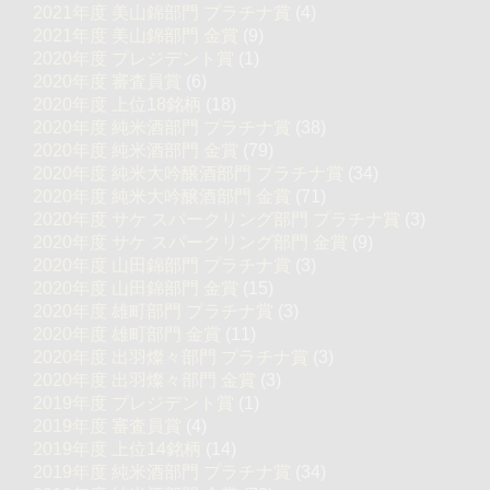
2021年度 美山錦部門 プラチナ賞
(4)
2021年度 美山錦部門 金賞
(9)
2020年度 プレジデント賞
(1)
2020年度 審査員賞
(6)
2020年度 上位18銘柄
(18)
2020年度 純米酒部門 プラチナ賞
(38)
2020年度 純米酒部門 金賞
(79)
2020年度 純米大吟醸酒部門 プラチナ賞
(34)
2020年度 純米大吟醸酒部門 金賞
(71)
2020年度 サケ スパークリング部門 プラチナ賞
(3)
2020年度 サケ スパークリング部門 金賞
(9)
2020年度 山田錦部門 プラチナ賞
(3)
2020年度 山田錦部門 金賞
(15)
2020年度 雄町部門 プラチナ賞
(3)
2020年度 雄町部門 金賞
(11)
2020年度 出羽燦々部門 プラチナ賞
(3)
2020年度 出羽燦々部門 金賞
(3)
2019年度 プレジデント賞
(1)
2019年度 審査員賞
(4)
2019年度 上位14銘柄
(14)
2019年度 純米酒部門 プラチナ賞
(34)