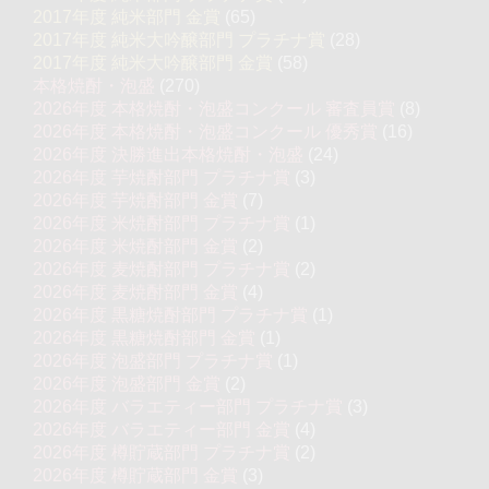
2017年度 純米部門 金賞
(65)
2017年度 純米大吟醸部門 プラチナ賞
(28)
2017年度 純米大吟醸部門 金賞
(58)
本格焼酎・泡盛
(270)
2026年度 本格焼酎・泡盛コンクール 審査員賞
(8)
2026年度 本格焼酎・泡盛コンクール 優秀賞
(16)
2026年度 決勝進出本格焼酎・泡盛
(24)
2026年度 芋焼酎部門 プラチナ賞
(3)
2026年度 芋焼酎部門 金賞
(7)
2026年度 米焼酎部門 プラチナ賞
(1)
2026年度 米焼酎部門 金賞
(2)
2026年度 麦焼酎部門 プラチナ賞
(2)
2026年度 麦焼酎部門 金賞
(4)
2026年度 黒糖焼酎部門 プラチナ賞
(1)
2026年度 黒糖焼酎部門 金賞
(1)
2026年度 泡盛部門 プラチナ賞
(1)
2026年度 泡盛部門 金賞
(2)
2026年度 バラエティー部門 プラチナ賞
(3)
2026年度 バラエティー部門 金賞
(4)
2026年度 樽貯蔵部門 プラチナ賞
(2)
2026年度 樽貯蔵部門 金賞
(3)