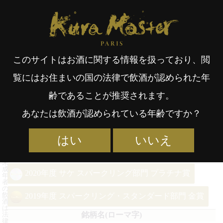
Kura Master Paris
受賞酒検索
受賞蔵元一覧
受賞酒取扱店
Fr
日
このサイトはお酒に関する情報を扱っており、閲
an
本
瓶内二次発酵スパークリング
覧にはお住まいの国の法律で飲酒が認められた年
TOYOKUNI
齢であることが推奨されます。
çai
語
あなたは飲酒が認められている年齢ですか？
はい
いいえ
s
2023年度 サケ スパークリング部門 プラチナ賞
未
成
2020年度 サケ スパークリング部門 プラチナ賞
年
者
の
飲
2019年度 スパークリング・スタンダード部門 金賞
酒
は
法
律