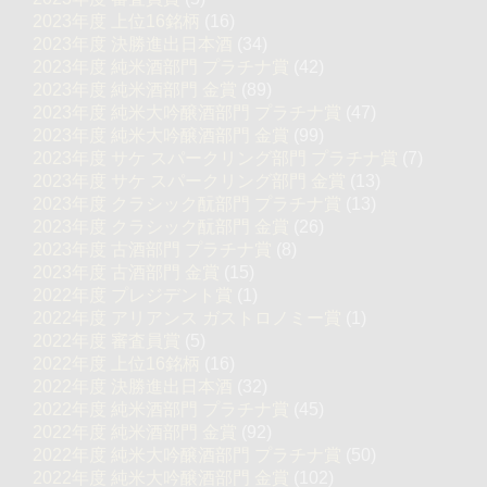
2023年度 上位16銘柄
(16)
2023年度 決勝進出日本酒
(34)
2023年度 純米酒部門 プラチナ賞
(42)
2023年度 純米酒部門 金賞
(89)
2023年度 純米大吟醸酒部門 プラチナ賞
(47)
2023年度 純米大吟醸酒部門 金賞
(99)
2023年度 サケ スパークリング部門 プラチナ賞
(7)
2023年度 サケ スパークリング部門 金賞
(13)
2023年度 クラシック酛部門 プラチナ賞
(13)
2023年度 クラシック酛部門 金賞
(26)
2023年度 古酒部門 プラチナ賞
(8)
2023年度 古酒部門 金賞
(15)
2022年度 プレジデント賞
(1)
2022年度 アリアンス ガストロノミー賞
(1)
2022年度 審査員賞
(5)
2022年度 上位16銘柄
(16)
2022年度 決勝進出日本酒
(32)
2022年度 純米酒部門 プラチナ賞
(45)
2022年度 純米酒部門 金賞
(92)
2022年度 純米大吟醸酒部門 プラチナ賞
(50)
2022年度 純米大吟醸酒部門 金賞
(102)