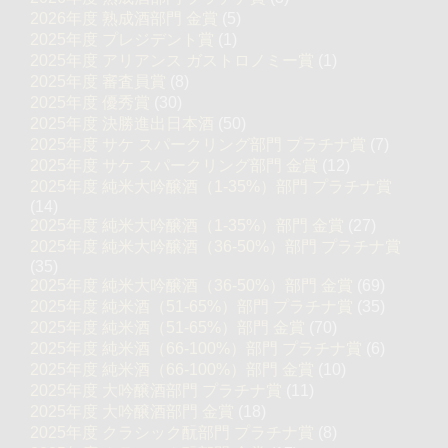
2026年度 熟成酒部門 金賞
(5)
2025年度 プレジデント賞
(1)
2025年度 アリアンス ガストロノミー賞
(1)
2025年度 審査員賞
(8)
2025年度 優秀賞
(30)
2025年度 決勝進出日本酒
(50)
2025年度 サケ スパークリング部門 プラチナ賞
(7)
2025年度 サケ スパークリング部門 金賞
(12)
2025年度 純米大吟醸酒（1-35%）部門 プラチナ賞
(14)
2025年度 純米大吟醸酒（1-35%）部門 金賞
(27)
2025年度 純米大吟醸酒（36-50%）部門 プラチナ賞
(35)
2025年度 純米大吟醸酒（36-50%）部門 金賞
(69)
2025年度 純米酒（51-65%）部門 プラチナ賞
(35)
2025年度 純米酒（51-65%）部門 金賞
(70)
2025年度 純米酒（66-100%）部門 プラチナ賞
(6)
2025年度 純米酒（66-100%）部門 金賞
(10)
2025年度 大吟醸酒部門 プラチナ賞
(11)
2025年度 大吟醸酒部門 金賞
(18)
2025年度 クラシック酛部門 プラチナ賞
(8)