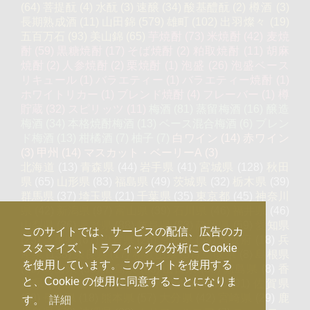
(64)
菩提酛
(4)
水酛
(3)
速醸
(34)
酸基醴酛
(2)
樽酒
(3)
長期熟成酒
(11)
山田錦
(579)
雄町
(102)
出羽燦々
(19)
五百万石
(93)
美山錦
(65)
芋焼酎
(73)
米焼酎
(42)
麦焼
酎
(59)
黒糖焼酎
(17)
そば焼酎
(2)
粕取焼酎
(11)
胡麻
焼酎
(2)
人参焼酎
(2)
栗焼酎
(1)
泡盛
(26)
泡盛ベース
リキュール
(1)
バラエティー
(1)
バラエティー焼酎
(1)
ホワイトリカー
(1)
ブレンド焼酎
(4)
フレーバー
(1)
樽
貯蔵
(32)
スピリッツ
(11)
梅酒
(81)
蒸留梅酒
(16)
醸造
梅酒
(34)
本格焼酎梅酒
(13)
ベース混合梅酒
(6)
ブレン
ド梅酒
(13)
柑橘酒
(7)
柚子
(7)
白ワイン
(14)
赤ワイン
(3)
甲州
(14)
マスカット・ベーリーA
(3)
北海道
(13)
青森県
(44)
岩手県
(41)
宮城県
(128)
秋田
県
(65)
山形県
(83)
福島県
(49)
茨城県
(32)
栃木県
(39)
群馬県
(37)
埼玉県
(21)
千葉県
(35)
東京都
(45)
神奈川
県
(42)
新潟県
(97)
富山県
(39)
石川県
(46)
福井県
(46)
山梨県
(36)
長野県
(88)
岐阜県
(83)
静岡県
(59)
愛知県
このサイトでは、サービスの配信、広告のカ
(23)
三重県
(67)
滋賀県
(26)
京都府
(58)
大阪府
(18)
兵
スタマイズ、トラフィックの分析に Cookie
庫県
(138)
奈良県
(17)
和歌山県
(57)
鳥取県
(8)
島根県
を使用しています。このサイトを使用する
(36)
岡山県
(33)
広島県
(63)
山口県
(30)
徳島県
(8)
香
と、Cookie の使用に同意することになりま
川県
(9)
愛媛県
(32)
高知県
(54)
福岡県
(91)
佐賀県
(69)
長崎県
(18)
熊本県
(57)
大分県
(42)
宮崎県
(29)
鹿
す。
詳細