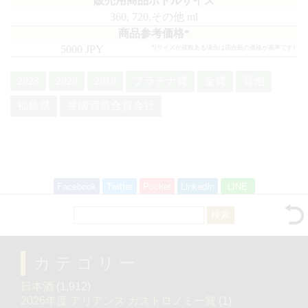
360, 720,その他
ml
5000 JPY
2023
2020
2019
プラチナ賞
金賞
発泡
福島県
豊國酒造合資会社
Facebook
Twitter
Pocket
LinkedIn
LINE
検
索:
カテゴリー
日本酒
(1,912)
2026年度 アリアンス ガストロノミー賞
(1)