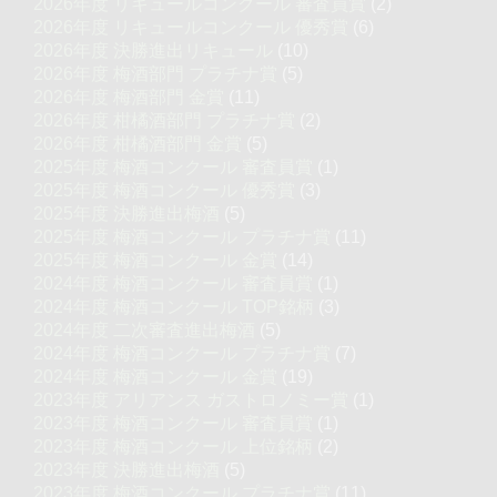
2026年度 リキュールコンクール 審査員賞
(2)
2026年度 リキュールコンクール 優秀賞
(6)
2026年度 決勝進出リキュール
(10)
2026年度 梅酒部門 プラチナ賞
(5)
2026年度 梅酒部門 金賞
(11)
2026年度 柑橘酒部門 プラチナ賞
(2)
2026年度 柑橘酒部門 金賞
(5)
2025年度 梅酒コンクール 審査員賞
(1)
2025年度 梅酒コンクール 優秀賞
(3)
2025年度 決勝進出梅酒
(5)
2025年度 梅酒コンクール プラチナ賞
(11)
2025年度 梅酒コンクール 金賞
(14)
2024年度 梅酒コンクール 審査員賞
(1)
2024年度 梅酒コンクール TOP銘柄
(3)
2024年度 二次審査進出梅酒
(5)
2024年度 梅酒コンクール プラチナ賞
(7)
2024年度 梅酒コンクール 金賞
(19)
2023年度 アリアンス ガストロノミー賞
(1)
2023年度 梅酒コンクール 審査員賞
(1)
2023年度 梅酒コンクール 上位銘柄
(2)
2023年度 決勝進出梅酒
(5)
2023年度 梅酒コンクール プラチナ賞
(11)