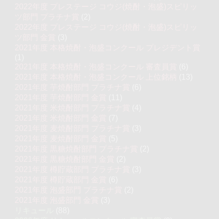
2022年度 プレステージ コウジ(焼酎・泡盛)スピリッ
ツ部門 プラチナ賞
(2)
2022年度 プレステージ コウジ(焼酎・泡盛)スピリッ
ツ部門 金賞
(3)
2021年度 本格焼酎・泡盛コンクール プレジデント賞
(1)
2021年度 本格焼酎・泡盛コンクール 審査員賞
(6)
2021年度 本格焼酎・泡盛コンクール 上位銘柄
(13)
2021年度 芋焼酎部門 プラチナ賞
(6)
2021年度 芋焼酎部門 金賞
(11)
2021年度 米焼酎部門 プラチナ賞
(4)
2021年度 米焼酎部門 金賞
(7)
2021年度 麦焼酎部門 プラチナ賞
(3)
2021年度 麦焼酎部門 金賞
(5)
2021年度 黒糖焼酎部門 プラチナ賞
(2)
2021年度 黒糖焼酎部門 金賞
(2)
2021年度 樽貯蔵部門 プラチナ賞
(3)
2021年度 樽貯蔵部門 金賞
(6)
2021年度 泡盛部門 プラチナ賞
(2)
2021年度 泡盛部門 金賞
(3)
リキュール
(88)