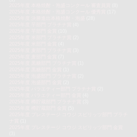
2025年度 本格焼酎・泡盛コンクール 審査員賞
(8)
2025年度 本格焼酎・泡盛コンクール 優秀賞
(17)
2025年度 決勝進出本格焼酎・泡盛
(28)
2025年度 芋部門 プラチナ賞
(4)
2025年度 芋部門 金賞
(10)
2025年度 米部門 プラチナ賞
(2)
2025年度 米部門 金賞
(4)
2025年度 麦部門 プラチナ賞
(3)
2025年度 麦部門 金賞
(7)
2025年度 黒糖部門 プラチナ賞
(1)
2025年度 黒糖部門 金賞
(1)
2025年度 泡盛部門 プラチナ賞
(2)
2025年度 泡盛部門 金賞
(2)
2025年度 バラエティー部門 プラチナ賞
(2)
2025年度 バラエティー部門 金賞
(4)
2025年度 樽貯蔵部門 プラチナ賞
(3)
2025年度 樽貯蔵部門 金賞
(5)
2025年度 プレステージ コウジ スピリッツ部門 プラチ
ナ賞
(1)
2025年度 プレステージ コウジ スピリッツ部門 金賞
(3)