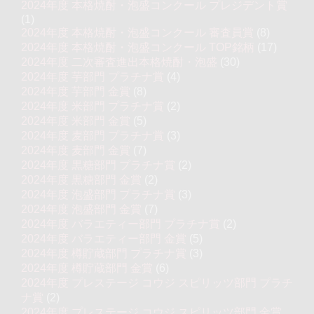
2024年度 本格焼酎・泡盛コンクール プレジデント賞
(1)
2024年度 本格焼酎・泡盛コンクール 審査員賞
(8)
2024年度 本格焼酎・泡盛コンクール TOP銘柄
(17)
2024年度 二次審査進出本格焼酎・泡盛
(30)
2024年度 芋部門 プラチナ賞
(4)
2024年度 芋部門 金賞
(8)
2024年度 米部門 プラチナ賞
(2)
2024年度 米部門 金賞
(5)
2024年度 麦部門 プラチナ賞
(3)
2024年度 麦部門 金賞
(7)
2024年度 黒糖部門 プラチナ賞
(2)
2024年度 黒糖部門 金賞
(2)
2024年度 泡盛部門 プラチナ賞
(3)
2024年度 泡盛部門 金賞
(7)
2024年度 バラエティー部門 プラチナ賞
(2)
2024年度 バラエティー部門 金賞
(5)
2024年度 樽貯蔵部門 プラチナ賞
(3)
2024年度 樽貯蔵部門 金賞
(6)
2024年度 プレステージ コウジ スピリッツ部門 プラチ
ナ賞
(2)
2024年度 プレステージ コウジ スピリッツ部門 金賞