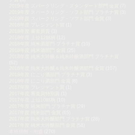
2019年度 スパークリング・スタンダード部門 金賞
(7)
2019年度 スパークリング・ソフト部門 プラチナ賞
(3)
2019年度 スパークリング・ソフト部門 金賞
(3)
2018年度 プレジデント賞
(1)
2018年度 審査員賞
(3)
2018年度 上位12銘柄
(12)
2018年度 純米酒部門 プラチナ賞
(10)
2018年度 純米酒部門 金賞
(25)
2018年度 純米大吟醸＆純米吟醸酒部門 プラチナ賞
(62)
2018年度 純米大吟醸＆純米吟醸酒部門 金賞
(107)
2018年度 にごり酒部門 プラチナ賞
(3)
2018年度 にごり酒部門 金賞
(6)
2017年度 プレジデント賞
(1)
2017年度 審査員特別賞
(1)
2017年度 上位10銘柄
(10)
2017年度 純米部門 プラチナ賞
(29)
2017年度 純米部門 金賞
(65)
2017年度 純米大吟醸部門 プラチナ賞
(28)
2017年度 純米大吟醸部門 金賞
(58)
本格焼酎・泡盛
(270)