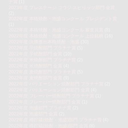
ナ賞
(1)
2023年度 プレステージ コウジ スピリッツ部門 金賞
(2)
2022年度 本格焼酎・泡盛コンクール プレジデント賞
(1)
2022年度 本格焼酎・泡盛コンクール 審査員賞
(8)
2022年度 本格焼酎・泡盛コンクール 上位銘柄
(16)
2022年度 決勝進出本格焼酎・泡盛
(30)
2022年度 芋焼酎部門 プラチナ賞
(5)
2022年度 芋焼酎部門 金賞
(10)
2022年度 米焼酎部門 プラチナ賞
(2)
2022年度 米焼酎部門 金賞
(4)
2022年度 麦焼酎部門 プラチナ賞
(5)
2022年度 麦焼酎部門 金賞
(9)
2022年度 バリエーション焼酎部門 プラチナ賞
(2)
2022年度 バリエーション焼酎部門 金賞
(4)
2022年度 フレーバー焼酎部門 プラチナ賞
(1)
2022年度 フレーバー焼酎部門 金賞
(1)
2022年度 泡盛部門 プラチナ賞
(2)
2022年度 泡盛部門 金賞
(2)
2022年度 樽貯蔵(焼酎・泡盛)部門 プラチナ賞
(4)
2022年度 樽貯蔵(焼酎・泡盛)部門 金賞
(8)