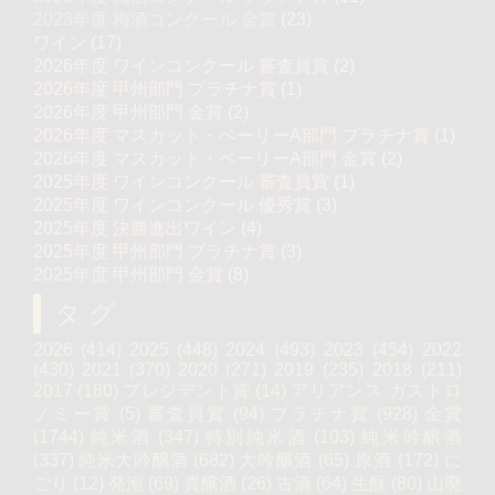
2023年度 梅酒コンクール 金賞
(23)
ワイン
(17)
2026年度 ワインコンクール 審査員賞
(2)
2026年度 甲州部門 プラチナ賞
(1)
2026年度 甲州部門 金賞
(2)
2026年度 マスカット・ベーリーA部門 プラチナ賞
(1)
2026年度 マスカット・ベーリーA部門 金賞
(2)
2025年度 ワインコンクール 審査員賞
(1)
2025年度 ワインコンクール 優秀賞
(3)
2025年度 決勝進出ワイン
(4)
2025年度 甲州部門 プラチナ賞
(3)
2025年度 甲州部門 金賞
(8)
タグ
2026
(414)
2025
(448)
2024
(493)
2023
(454)
2022
(430)
2021
(370)
2020
(271)
2019
(235)
2018
(211)
2017
(180)
プレジデント賞
(14)
アリアンス ガストロ
ノミー賞
(5)
審査員賞
(94)
プラチナ賞
(928)
金賞
(1744)
純米酒
(347)
特別純米酒
(103)
純米吟醸酒
(337)
純米大吟醸酒
(682)
大吟醸酒
(65)
原酒
(172)
に
ごり
(12)
発泡
(69)
貴醸酒
(26)
古酒
(64)
生酛
(80)
山廃