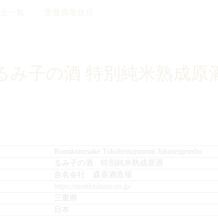
元一覧
受賞酒取扱店
るみ子の酒 特別純米熟成原
Rumikonosake Tokubetsujunmai Jukuseigenshu
るみ子の酒 特別純米熟成原酒
合名会社 森喜酒造場
https://morikishuzo.co.jp/
三重県
日本