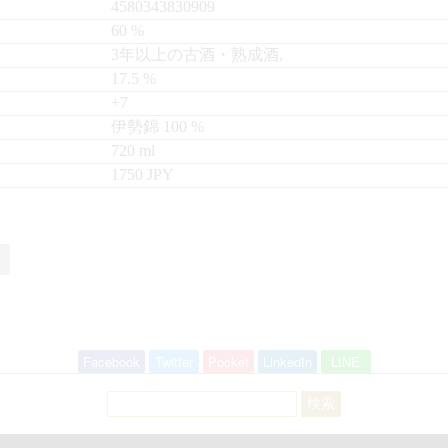
4580343830909
60
%
3年以上の古酒・熟成酒
,
17.5
%
+7
伊勢錦
100
720
ml
1750 JPY
Facebook
Twitter
Pocket
LinkedIn
LINE
検
索: