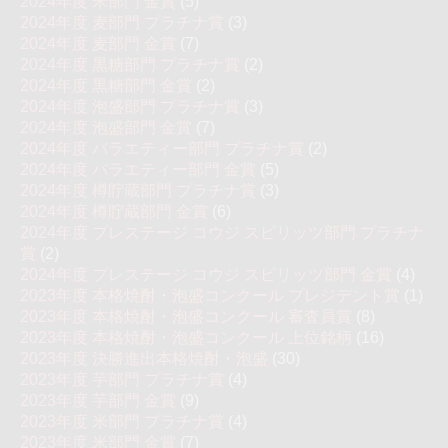
2024年度 米部門 金賞
(5)
2024年度 麦部門 プラチナ賞
(3)
2024年度 麦部門 金賞
(7)
2024年度 黒糖部門 プラチナ賞
(2)
2024年度 黒糖部門 金賞
(2)
2024年度 泡盛部門 プラチナ賞
(3)
2024年度 泡盛部門 金賞
(7)
2024年度 バラエティー部門 プラチナ賞
(2)
2024年度 バラエティー部門 金賞
(5)
2024年度 樽貯蔵部門 プラチナ賞
(3)
2024年度 樽貯蔵部門 金賞
(6)
2024年度 プレステージ コウジ スピリッツ部門 プラチナ
賞
(2)
2024年度 プレステージ コウジ スピリッツ部門 金賞
(4)
2023年度 本格焼酎・泡盛コンクール プレジデント賞
(1)
2023年度 本格焼酎・泡盛コンクール 審査員賞
(8)
2023年度 本格焼酎・泡盛コンクール 上位銘柄
(16)
2023年度 決勝進出本格焼酎・泡盛
(30)
2023年度 芋部門 プラチナ賞
(4)
2023年度 芋部門 金賞
(9)
2023年度 米部門 プラチナ賞
(4)
2023年度 米部門 金賞
(7)