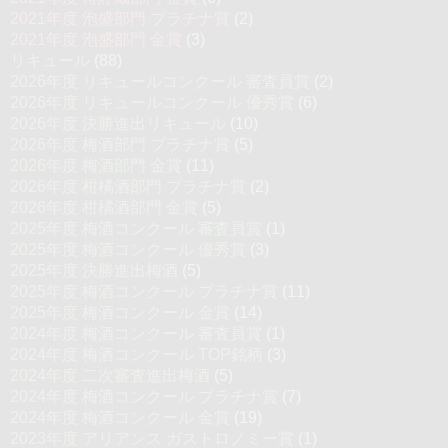
2021年度 泡盛部門 プラチナ賞
(2)
2021年度 泡盛部門 金賞
(3)
リキュール
(88)
2026年度 リキュールコンクール 審査員賞
(2)
2026年度 リキュールコンクール 優秀賞
(6)
2026年度 決勝進出リキュール
(10)
2026年度 梅酒部門 プラチナ賞
(5)
2026年度 梅酒部門 金賞
(11)
2026年度 柑橘酒部門 プラチナ賞
(2)
2026年度 柑橘酒部門 金賞
(5)
2025年度 梅酒コンクール 審査員賞
(1)
2025年度 梅酒コンクール 優秀賞
(3)
2025年度 決勝進出梅酒
(5)
2025年度 梅酒コンクール プラチナ賞
(11)
2025年度 梅酒コンクール 金賞
(14)
2024年度 梅酒コンクール 審査員賞
(1)
2024年度 梅酒コンクール TOP銘柄
(3)
2024年度 二次審査進出梅酒
(5)
2024年度 梅酒コンクール プラチナ賞
(7)
2024年度 梅酒コンクール 金賞
(19)
2023年度 アリアンス ガストロノミー賞
(1)