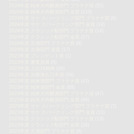
2024年度 純米大吟醸酒部門 プラチナ賞
(55)
2024年度 純米大吟醸酒部門 金賞
(110)
2024年度 サケ スパークリング部門 プラチナ賞
(6)
2024年度 サケ スパークリング部門 金賞
(14)
2024年度 クラシック酛部門 プラチナ賞
(14)
2024年度 クラシック酛部門 金賞
(27)
2024年度 古酒部門 プラチナ賞
(8)
2024年度 古酒部門 金賞
(17)
2023年度 プレジデント賞
(1)
2023年度 審査員賞
(5)
2023年度 上位16銘柄
(16)
2023年度 決勝進出日本酒
(34)
2023年度 純米酒部門 プラチナ賞
(42)
2023年度 純米酒部門 金賞
(89)
2023年度 純米大吟醸酒部門 プラチナ賞
(47)
2023年度 純米大吟醸酒部門 金賞
(99)
2023年度 サケ スパークリング部門 プラチナ賞
(7)
2023年度 サケ スパークリング部門 金賞
(13)
2023年度 クラシック酛部門 プラチナ賞
(13)
2023年度 クラシック酛部門 金賞
(26)
2023年度 古酒部門 プラチナ賞
(8)