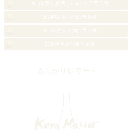
2025年度 純米酒（51-65%）部門 金賞
2024年度 純米酒部門 金賞
2023年度 純米酒部門 金賞
2020年度 雄町部門 金賞
あしがり郷 零号∞