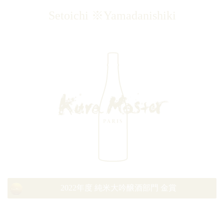
Setoichi ※Yamadanishiki
2022年度 純米大吟醸酒部門 金賞