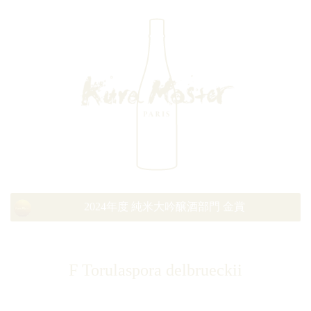
2024年度 純米大吟醸酒部門 金賞
F Torulaspora delbrueckii