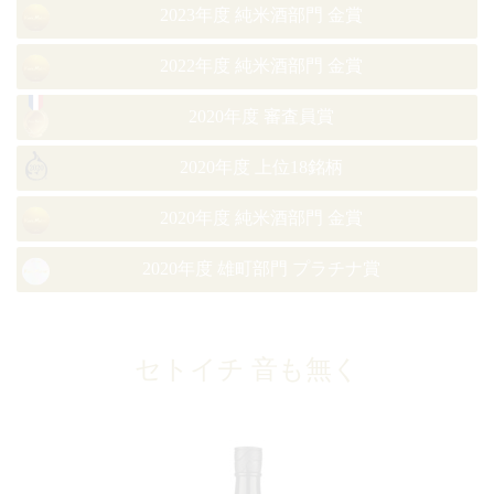
2023年度 純米酒部門 金賞
2022年度 純米酒部門 金賞
2020年度 審査員賞
2020年度 上位18銘柄
2020年度 純米酒部門 金賞
2020年度 雄町部門 プラチナ賞
セトイチ 音も無く