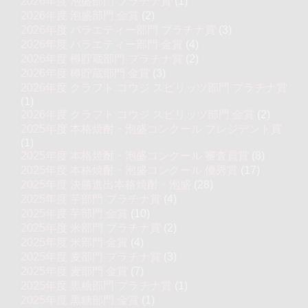
2026年度 泡盛部門 プラチナ賞
(1)
2026年度 泡盛部門 金賞
(2)
2026年度 バラエティー部門 プラチナ賞
(3)
2026年度 バラエティー部門 金賞
(4)
2026年度 樽貯蔵部門 プラチナ賞
(2)
2026年度 樽貯蔵部門 金賞
(3)
2026年度 クラフト コウジ スピリッツ部門 プラチナ賞
(1)
2026年度 クラフト コウジ スピリッツ部門 金賞
(2)
2025年度 本格焼酎・泡盛コンクール プレジデント賞
(1)
2025年度 本格焼酎・泡盛コンクール 審査員賞
(8)
2025年度 本格焼酎・泡盛コンクール 優秀賞
(17)
2025年度 決勝進出本格焼酎・泡盛
(28)
2025年度 芋部門 プラチナ賞
(4)
2025年度 芋部門 金賞
(10)
2025年度 米部門 プラチナ賞
(2)
2025年度 米部門 金賞
(4)
2025年度 麦部門 プラチナ賞
(3)
2025年度 麦部門 金賞
(7)
2025年度 黒糖部門 プラチナ賞
(1)
2025年度 黒糖部門 金賞
(1)