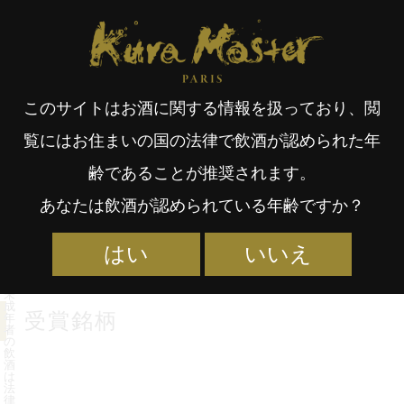
Kura Master Paris
受賞酒検索
受賞蔵元一覧
受賞酒取扱店
Fr
日
株式会社瀬戸酒造店
このサイトはお酒に関する情報を扱っており、閲
an
本
覧にはお住まいの国の法律で飲酒が認められた年
258-0028
神奈川県足柄上郡開成町金井島17
齢であることが推奨されます。
çai
語
あなたは飲酒が認められている年齢ですか？
https://setosyuzo.ashigarigo.com
はい
いいえ
s
未
成
受賞銘柄
年
者
の
飲
酒
は
法
律