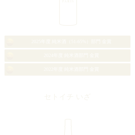
2025年度 純米酒（51-65%）部門 金賞
2024年度 純米酒部門 金賞
2022年度 純米酒部門 金賞
セトイチ いざ