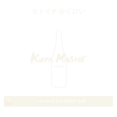
セトイチ かくぴい
2022年度 純米酒部門 金賞