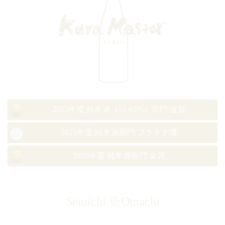
2025年度 純米酒（51-65%）部門 金賞
2021年度 純米酒部門 プラチナ賞
2020年度 純米酒部門 金賞
Setoichi ※Omachi