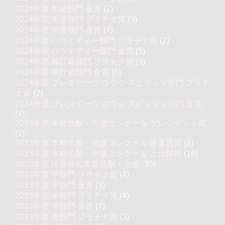
2024年度 黒糖部門 金賞
(2)
2024年度 泡盛部門 プラチナ賞
(3)
2024年度 泡盛部門 金賞
(7)
2024年度 バラエティー部門 プラチナ賞
(2)
2024年度 バラエティー部門 金賞
(5)
2024年度 樽貯蔵部門 プラチナ賞
(3)
2024年度 樽貯蔵部門 金賞
(6)
2024年度 プレステージ コウジ スピリッツ部門 プラチ
ナ賞
(2)
2024年度 プレステージ コウジ スピリッツ部門 金賞
(4)
2023年度 本格焼酎・泡盛コンクール プレジデント賞
(1)
2023年度 本格焼酎・泡盛コンクール 審査員賞
(8)
2023年度 本格焼酎・泡盛コンクール 上位銘柄
(16)
2023年度 決勝進出本格焼酎・泡盛
(30)
2023年度 芋部門 プラチナ賞
(4)
2023年度 芋部門 金賞
(9)
2023年度 米部門 プラチナ賞
(4)
2023年度 米部門 金賞
(7)
2023年度 麦部門 プラチナ賞
(3)