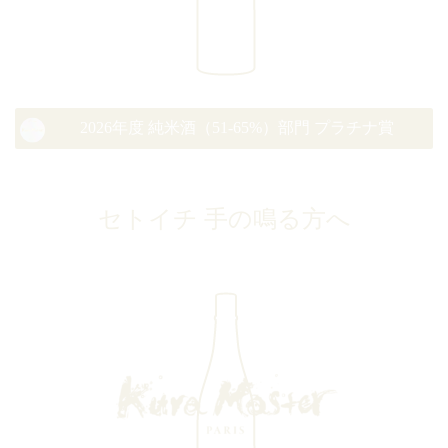
2026年度 純米酒（51-65%）部門 プラチナ賞
セトイチ 手の鳴る方へ