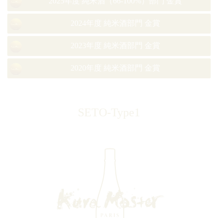
2025年度 純米酒（66-100%）部門 金賞
2024年度 純米酒部門 金賞
2023年度 純米酒部門 金賞
2020年度 純米酒部門 金賞
SETO-Type1