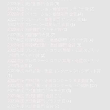
2022年度 麦焼酎部門 金賞
(9)
2022年度 バリエーション焼酎部門 プラチナ賞
(2)
2022年度 バリエーション焼酎部門 金賞
(4)
2022年度 フレーバー焼酎部門 プラチナ賞
(1)
2022年度 フレーバー焼酎部門 金賞
(1)
2022年度 泡盛部門 プラチナ賞
(2)
2022年度 泡盛部門 金賞
(2)
2022年度 樽貯蔵(焼酎・泡盛)部門 プラチナ賞
(4)
2022年度 樽貯蔵(焼酎・泡盛)部門 金賞
(8)
2022年度 プレステージ コウジ(焼酎・泡盛)スピリッ
ツ部門 プラチナ賞
(2)
2022年度 プレステージ コウジ(焼酎・泡盛)スピリッ
ツ部門 金賞
(3)
2021年度 本格焼酎・泡盛コンクール プレジデント賞
(1)
2021年度 本格焼酎・泡盛コンクール 審査員賞
(6)
2021年度 本格焼酎・泡盛コンクール 上位銘柄
(13)
2021年度 芋焼酎部門 プラチナ賞
(6)
2021年度 芋焼酎部門 金賞
(11)
2021年度 米焼酎部門 プラチナ賞
(4)
2021年度 米焼酎部門 金賞
(7)