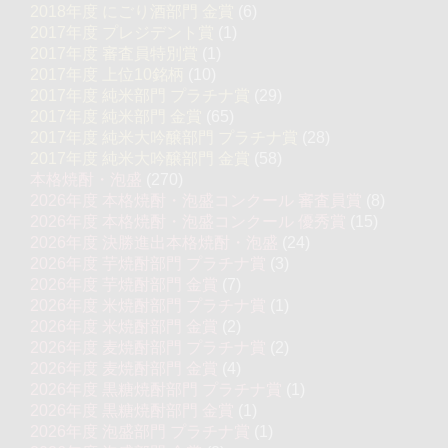
2018年度 にごり酒部門 金賞
(6)
2017年度 プレジデント賞
(1)
2017年度 審査員特別賞
(1)
2017年度 上位10銘柄
(10)
2017年度 純米部門 プラチナ賞
(29)
2017年度 純米部門 金賞
(65)
2017年度 純米大吟醸部門 プラチナ賞
(28)
2017年度 純米大吟醸部門 金賞
(58)
本格焼酎・泡盛
(270)
2026年度 本格焼酎・泡盛コンクール 審査員賞
(8)
2026年度 本格焼酎・泡盛コンクール 優秀賞
(15)
2026年度 決勝進出本格焼酎・泡盛
(24)
2026年度 芋焼酎部門 プラチナ賞
(3)
2026年度 芋焼酎部門 金賞
(7)
2026年度 米焼酎部門 プラチナ賞
(1)
2026年度 米焼酎部門 金賞
(2)
2026年度 麦焼酎部門 プラチナ賞
(2)
2026年度 麦焼酎部門 金賞
(4)
2026年度 黒糖焼酎部門 プラチナ賞
(1)
2026年度 黒糖焼酎部門 金賞
(1)
2026年度 泡盛部門 プラチナ賞
(1)