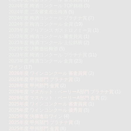
2024年度 梅酒コンクール TOP銘柄
(3)
2024年度 二次審査進出梅酒
(5)
2024年度 梅酒コンクール プラチナ賞
(7)
2024年度 梅酒コンクール 金賞
(19)
2023年度 アリアンス ガストロノミー賞
(1)
2023年度 梅酒コンクール 審査員賞
(1)
2023年度 梅酒コンクール 上位銘柄
(2)
2023年度 決勝進出梅酒
(5)
2023年度 梅酒コンクール プラチナ賞
(11)
2023年度 梅酒コンクール 金賞
(23)
ワイン
(17)
2026年度 ワインコンクール 審査員賞
(2)
2026年度 甲州部門 プラチナ賞
(1)
2026年度 甲州部門 金賞
(2)
2026年度 マスカット・ベーリーA部門 プラチナ賞
(1)
2026年度 マスカット・ベーリーA部門 金賞
(2)
2025年度 ワインコンクール 審査員賞
(1)
2025年度 ワインコンクール 優秀賞
(3)
2025年度 決勝進出ワイン
(4)
2025年度 甲州部門 プラチナ賞
(3)
2025年度 甲州部門 金賞
(8)