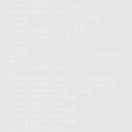
2024年度 泡盛部門 プラチナ賞
(3)
2024年度 泡盛部門 金賞
(7)
2024年度 バラエティー部門 プラチナ賞
(2)
2024年度 バラエティー部門 金賞
(5)
2024年度 樽貯蔵部門 プラチナ賞
(3)
2024年度 樽貯蔵部門 金賞
(6)
2024年度 プレステージ コウジ スピリッツ部門 プラチ
ナ賞
(2)
2024年度 プレステージ コウジ スピリッツ部門 金賞
(4)
2023年度 本格焼酎・泡盛コンクール プレジデント賞
(1)
2023年度 本格焼酎・泡盛コンクール 審査員賞
(8)
2023年度 本格焼酎・泡盛コンクール 上位銘柄
(16)
2023年度 決勝進出本格焼酎・泡盛
(30)
2023年度 芋部門 プラチナ賞
(4)
2023年度 芋部門 金賞
(9)
2023年度 米部門 プラチナ賞
(4)
2023年度 米部門 金賞
(7)
2023年度 麦部門 プラチナ賞
(3)
2023年度 麦部門 金賞
(6)