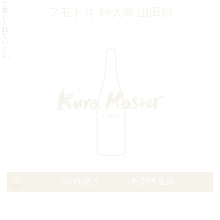
で
フモトヰ 純大吟 山田錦
禁
じ
ら
れ
て
い
ま
す。
2023年度 クラシック酛部門 金賞