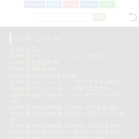
Facebook
Twitter
Pocket
LinkedIn
LINE
検
索:
カテゴリー
日本酒
(1,911)
2026年度 アリアンス ガストロノミー賞
(1)
2026年度 審査員賞
(9)
2026年度 優秀賞
(30)
2026年度 決勝進出日本酒
(55)
2026年度 サケ スパークリング部門 プラチナ賞
(5)
2026年度 サケ スパークリング部門 金賞
(11)
2026年度 純米大吟醸酒（1-35%）部門 プラチナ賞
(12)
2026年度 純米大吟醸酒（1-35%）部門 金賞
(29)
2026年度 純米大吟醸酒（36-50%）部門 プラチナ賞
(37)
2026年度 純米大吟醸酒（36-50%）部門 金賞
(68)
2026年度 純米酒（51-65%）部門 プラチナ賞
(32)
2026年度 純米酒（51-65%）部門 金賞
(65)