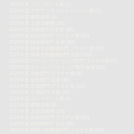
2022年度 プレジデント賞
(1)
2022年度 アリアンス ガストロノミー賞
(1)
2022年度 審査員賞
(5)
2022年度 上位16銘柄
(16)
2022年度 決勝進出日本酒
(32)
2022年度 純米酒部門 プラチナ賞
(45)
2022年度 純米酒部門 金賞
(92)
2022年度 純米大吟醸酒部門 プラチナ賞
(50)
2022年度 純米大吟醸酒部門 金賞
(102)
2022年度 サケ スパークリング部門 プラチナ賞
(7)
2022年度 サケ スパークリング部門 金賞
(13)
2022年度 生酛部門 プラチナ賞
(8)
2022年度 生酛部門 金賞
(16)
2022年度 古酒部門 プラチナ賞
(11)
2022年度 古酒部門 金賞
(22)
2021年度 プレジデント賞
(1)
2021年度 審査員賞
(5)
2021年度 上位16銘柄
(16)
2021年度 純米酒部門 プラチナ賞
(45)
2021年度 純米酒部門 金賞
(91)
2021年度 純米大吟醸酒部門 プラチナ賞
(44)