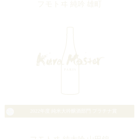
フモトヰ 純吟 雄町
2022年度 純米大吟醸酒部門 プラチナ賞