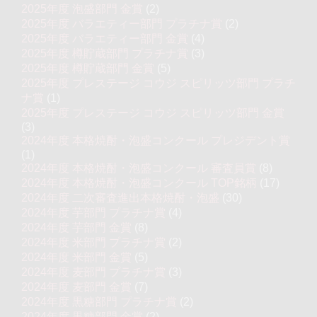
2025年度 泡盛部門 金賞
(2)
2025年度 バラエティー部門 プラチナ賞
(2)
2025年度 バラエティー部門 金賞
(4)
2025年度 樽貯蔵部門 プラチナ賞
(3)
2025年度 樽貯蔵部門 金賞
(5)
2025年度 プレステージ コウジ スピリッツ部門 プラチ
ナ賞
(1)
2025年度 プレステージ コウジ スピリッツ部門 金賞
(3)
2024年度 本格焼酎・泡盛コンクール プレジデント賞
(1)
2024年度 本格焼酎・泡盛コンクール 審査員賞
(8)
2024年度 本格焼酎・泡盛コンクール TOP銘柄
(17)
2024年度 二次審査進出本格焼酎・泡盛
(30)
2024年度 芋部門 プラチナ賞
(4)
2024年度 芋部門 金賞
(8)
2024年度 米部門 プラチナ賞
(2)
2024年度 米部門 金賞
(5)
2024年度 麦部門 プラチナ賞
(3)
2024年度 麦部門 金賞
(7)
2024年度 黒糖部門 プラチナ賞
(2)
2024年度 黒糖部門 金賞
(2)