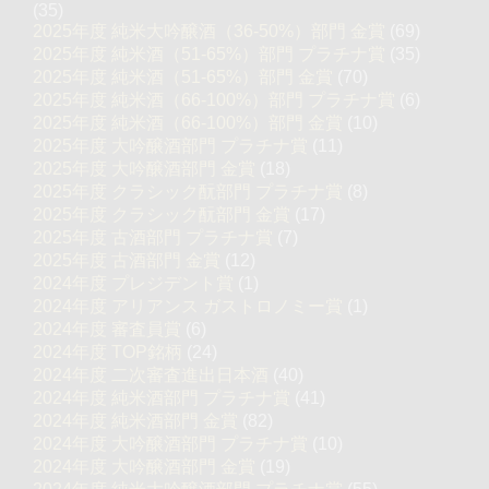
(35)
2025年度 純米大吟醸酒（36-50%）部門 金賞
(69)
2025年度 純米酒（51-65%）部門 プラチナ賞
(35)
2025年度 純米酒（51-65%）部門 金賞
(70)
2025年度 純米酒（66-100%）部門 プラチナ賞
(6)
2025年度 純米酒（66-100%）部門 金賞
(10)
2025年度 大吟醸酒部門 プラチナ賞
(11)
2025年度 大吟醸酒部門 金賞
(18)
2025年度 クラシック酛部門 プラチナ賞
(8)
2025年度 クラシック酛部門 金賞
(17)
2025年度 古酒部門 プラチナ賞
(7)
2025年度 古酒部門 金賞
(12)
2024年度 プレジデント賞
(1)
2024年度 アリアンス ガストロノミー賞
(1)
2024年度 審査員賞
(6)
2024年度 TOP銘柄
(24)
2024年度 二次審査進出日本酒
(40)
2024年度 純米酒部門 プラチナ賞
(41)
2024年度 純米酒部門 金賞
(82)
2024年度 大吟醸酒部門 プラチナ賞
(10)
2024年度 大吟醸酒部門 金賞
(19)