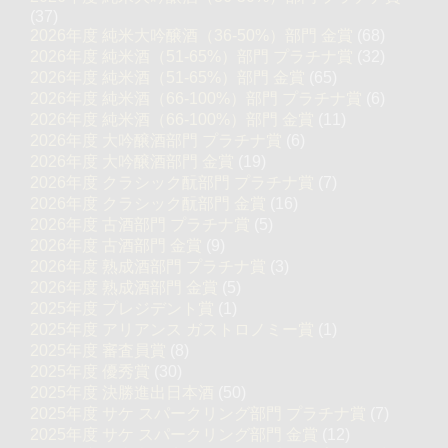
(37)
2026年度 純米大吟醸酒（36-50%）部門 金賞
(68)
2026年度 純米酒（51-65%）部門 プラチナ賞
(32)
2026年度 純米酒（51-65%）部門 金賞
(65)
2026年度 純米酒（66-100%）部門 プラチナ賞
(6)
2026年度 純米酒（66-100%）部門 金賞
(11)
2026年度 大吟醸酒部門 プラチナ賞
(6)
2026年度 大吟醸酒部門 金賞
(19)
2026年度 クラシック酛部門 プラチナ賞
(7)
2026年度 クラシック酛部門 金賞
(16)
2026年度 古酒部門 プラチナ賞
(5)
2026年度 古酒部門 金賞
(9)
2026年度 熟成酒部門 プラチナ賞
(3)
2026年度 熟成酒部門 金賞
(5)
2025年度 プレジデント賞
(1)
2025年度 アリアンス ガストロノミー賞
(1)
2025年度 審査員賞
(8)
2025年度 優秀賞
(30)
2025年度 決勝進出日本酒
(50)
2025年度 サケ スパークリング部門 プラチナ賞
(7)
2025年度 サケ スパークリング部門 金賞
(12)