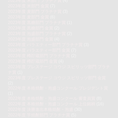
2023年度 米部門 プラチナ賞
(4)
2023年度 米部門 金賞
(7)
2023年度 麦部門 プラチナ賞
(3)
2023年度 麦部門 金賞
(6)
2023年度 黒糖部門 プラチナ賞
(1)
2023年度 黒糖部門 金賞
(2)
2023年度 泡盛部門 プラチナ賞
(2)
2023年度 泡盛部門 金賞
(4)
2023年度 バラエティー部門 プラチナ賞
(3)
2023年度 バラエティー部門 金賞
(7)
2023年度 樽貯蔵部門 プラチナ賞
(2)
2023年度 樽貯蔵部門 金賞
(4)
2023年度 プレステージ コウジ スピリッツ部門 プラチ
ナ賞
(1)
2023年度 プレステージ コウジ スピリッツ部門 金賞
(2)
2022年度 本格焼酎・泡盛コンクール プレジデント賞
(1)
2022年度 本格焼酎・泡盛コンクール 審査員賞
(8)
2022年度 本格焼酎・泡盛コンクール 上位銘柄
(16)
2022年度 決勝進出本格焼酎・泡盛
(30)
2022年度 芋焼酎部門 プラチナ賞
(5)