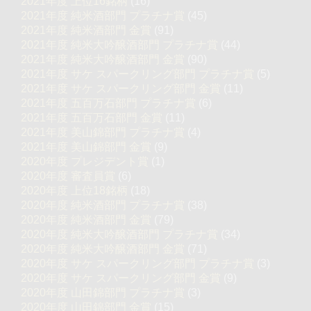
2021年度 上位16銘柄
(16)
2021年度 純米酒部門 プラチナ賞
(45)
2021年度 純米酒部門 金賞
(91)
2021年度 純米大吟醸酒部門 プラチナ賞
(44)
2021年度 純米大吟醸酒部門 金賞
(90)
2021年度 サケ スパークリング部門 プラチナ賞
(5)
2021年度 サケ スパークリング部門 金賞
(11)
2021年度 五百万石部門 プラチナ賞
(6)
2021年度 五百万石部門 金賞
(11)
2021年度 美山錦部門 プラチナ賞
(4)
2021年度 美山錦部門 金賞
(9)
2020年度 プレジデント賞
(1)
2020年度 審査員賞
(6)
2020年度 上位18銘柄
(18)
2020年度 純米酒部門 プラチナ賞
(38)
2020年度 純米酒部門 金賞
(79)
2020年度 純米大吟醸酒部門 プラチナ賞
(34)
2020年度 純米大吟醸酒部門 金賞
(71)
2020年度 サケ スパークリング部門 プラチナ賞
(3)
2020年度 サケ スパークリング部門 金賞
(9)
2020年度 山田錦部門 プラチナ賞
(3)
2020年度 山田錦部門 金賞
(15)