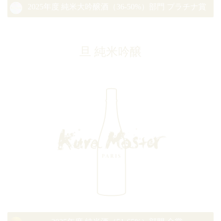
2025年度 純米大吟醸酒（36-50%）部門 プラチナ賞
旦 純米吟醸