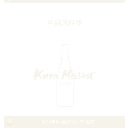
旦 純米吟醸
2020年度 純米酒部門 金賞