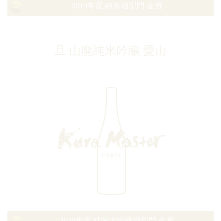
2019年度 純米酒部門 金賞
旦 山廃純米吟醸 愛山
2020年度 純米大吟醸酒部門 金賞