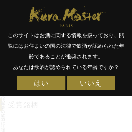
Kura Master Paris
受賞酒検索
受賞蔵元一覧
受賞酒取扱店
Fr
日
笹一酒造株式会社
このサイトはお酒に関する情報を扱っており、閲
an
本
覧にはお住まいの国の法律で飲酒が認められた年
401-0024
山梨県大月市笹子町吉久保26
齢であることが推奨されます。
çai
語
あなたは飲酒が認められている年齢ですか？
http://sasaichi.co.jp/
はい
いいえ
s
未
成
受賞銘柄
年
者
の
飲
酒
は
法
律