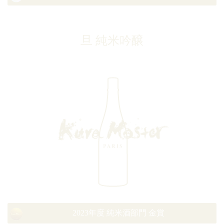
旦 純米吟醸
2023年度 純米酒部門 金賞