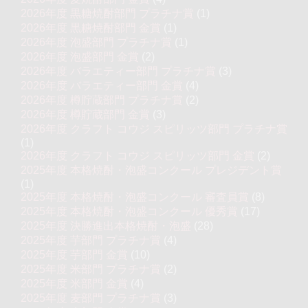
2026年度 黒糖焼酎部門 プラチナ賞
(1)
2026年度 黒糖焼酎部門 金賞
(1)
2026年度 泡盛部門 プラチナ賞
(1)
2026年度 泡盛部門 金賞
(2)
2026年度 バラエティー部門 プラチナ賞
(3)
2026年度 バラエティー部門 金賞
(4)
2026年度 樽貯蔵部門 プラチナ賞
(2)
2026年度 樽貯蔵部門 金賞
(3)
2026年度 クラフト コウジ スピリッツ部門 プラチナ賞
(1)
2026年度 クラフト コウジ スピリッツ部門 金賞
(2)
2025年度 本格焼酎・泡盛コンクール プレジデント賞
(1)
2025年度 本格焼酎・泡盛コンクール 審査員賞
(8)
2025年度 本格焼酎・泡盛コンクール 優秀賞
(17)
2025年度 決勝進出本格焼酎・泡盛
(28)
2025年度 芋部門 プラチナ賞
(4)
2025年度 芋部門 金賞
(10)
2025年度 米部門 プラチナ賞
(2)
2025年度 米部門 金賞
(4)
2025年度 麦部門 プラチナ賞
(3)