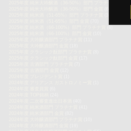
2025年度 純米大吟醸酒（36-50%）部門 プラチナ賞
(35)
2025年度 純米大吟醸酒（36-50%）部門 金賞
(69)
2025年度 純米酒（51-65%）部門 プラチナ賞
(35)
2025年度 純米酒（51-65%）部門 金賞
(70)
2025年度 純米酒（66-100%）部門 プラチナ賞
(6)
2025年度 純米酒（66-100%）部門 金賞
(10)
2025年度 大吟醸酒部門 プラチナ賞
(11)
2025年度 大吟醸酒部門 金賞
(18)
2025年度 クラシック酛部門 プラチナ賞
(8)
2025年度 クラシック酛部門 金賞
(17)
2025年度 古酒部門 プラチナ賞
(7)
2025年度 古酒部門 金賞
(12)
2024年度 プレジデント賞
(1)
2024年度 アリアンス ガストロノミー賞
(1)
2024年度 審査員賞
(6)
2024年度 TOP銘柄
(24)
2024年度 二次審査進出日本酒
(40)
2024年度 純米酒部門 プラチナ賞
(41)
2024年度 純米酒部門 金賞
(82)
2024年度 大吟醸酒部門 プラチナ賞
(10)
2024年度 大吟醸酒部門 金賞
(19)