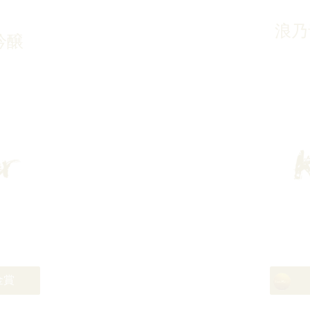
浪乃
米吟醸
金賞