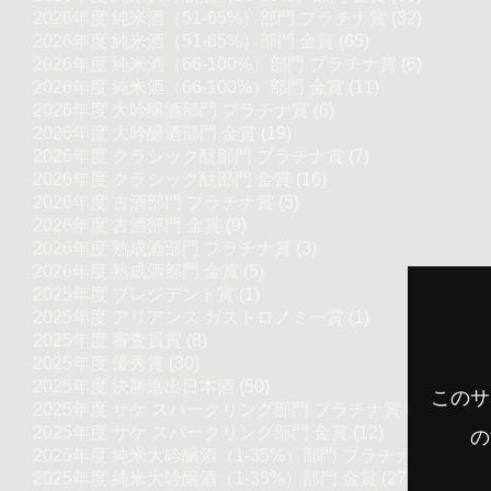
2026年度 純米酒（51-65%）部門 プラチナ賞
(32)
2026年度 純米酒（51-65%）部門 金賞
(65)
2026年度 純米酒（66-100%）部門 プラチナ賞
(6)
2026年度 純米酒（66-100%）部門 金賞
(11)
2026年度 大吟醸酒部門 プラチナ賞
(6)
2026年度 大吟醸酒部門 金賞
(19)
2026年度 クラシック酛部門 プラチナ賞
(7)
2026年度 クラシック酛部門 金賞
(16)
2026年度 古酒部門 プラチナ賞
(5)
2026年度 古酒部門 金賞
(9)
2026年度 熟成酒部門 プラチナ賞
(3)
2026年度 熟成酒部門 金賞
(5)
2025年度 プレジデント賞
(1)
2025年度 アリアンス ガストロノミー賞
(1)
2025年度 審査員賞
(8)
2025年度 優秀賞
(30)
2025年度 決勝進出日本酒
(50)
このサ
2025年度 サケ スパークリング部門 プラチナ賞
(7)
2025年度 サケ スパークリング部門 金賞
(12)
の
2025年度 純米大吟醸酒（1-35%）部門 プラチナ賞
(14)
2025年度 純米大吟醸酒（1-35%）部門 金賞
(27)