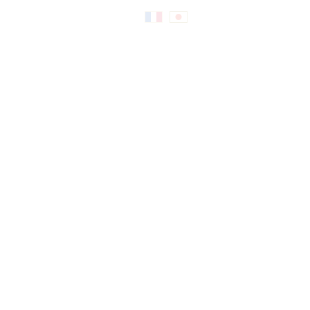
Fr
日
an
本
çai
語
s