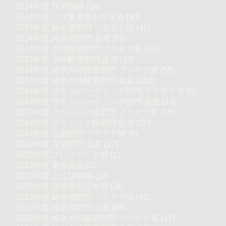
2024年度 TOP銘柄
(24)
2024年度 二次審査進出日本酒
(40)
2024年度 純米酒部門 プラチナ賞
(41)
2024年度 純米酒部門 金賞
(82)
2024年度 大吟醸酒部門 プラチナ賞
(10)
2024年度 大吟醸酒部門 金賞
(19)
2024年度 純米大吟醸酒部門 プラチナ賞
(55)
2024年度 純米大吟醸酒部門 金賞
(110)
2024年度 サケ スパークリング部門 プラチナ賞
(6)
2024年度 サケ スパークリング部門 金賞
(14)
2024年度 クラシック酛部門 プラチナ賞
(14)
2024年度 クラシック酛部門 金賞
(27)
2024年度 古酒部門 プラチナ賞
(8)
2024年度 古酒部門 金賞
(17)
2023年度 プレジデント賞
(1)
2023年度 審査員賞
(5)
2023年度 上位16銘柄
(16)
2023年度 決勝進出日本酒
(34)
2023年度 純米酒部門 プラチナ賞
(42)
2023年度 純米酒部門 金賞
(89)
2023年度 純米大吟醸酒部門 プラチナ賞
(47)