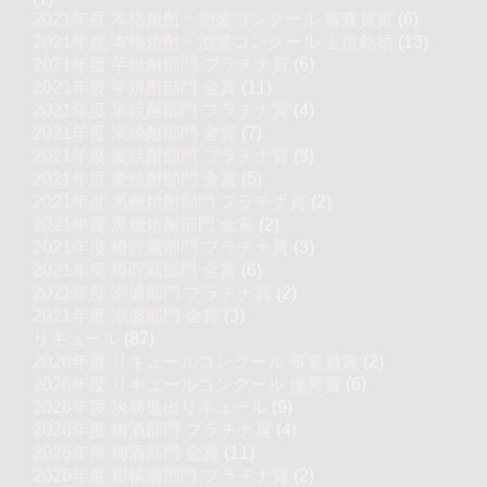
2021年度 本格焼酎・泡盛コンクール 審査員賞
(6)
2021年度 本格焼酎・泡盛コンクール 上位銘柄
(13)
2021年度 芋焼酎部門 プラチナ賞
(6)
2021年度 芋焼酎部門 金賞
(11)
2021年度 米焼酎部門 プラチナ賞
(4)
2021年度 米焼酎部門 金賞
(7)
2021年度 麦焼酎部門 プラチナ賞
(3)
2021年度 麦焼酎部門 金賞
(5)
2021年度 黒糖焼酎部門 プラチナ賞
(2)
2021年度 黒糖焼酎部門 金賞
(2)
2021年度 樽貯蔵部門 プラチナ賞
(3)
2021年度 樽貯蔵部門 金賞
(6)
2021年度 泡盛部門 プラチナ賞
(2)
2021年度 泡盛部門 金賞
(3)
リキュール
(87)
2026年度 リキュールコンクール 審査員賞
(2)
2026年度 リキュールコンクール 優秀賞
(6)
2026年度 決勝進出リキュール
(9)
2026年度 梅酒部門 プラチナ賞
(4)
2026年度 梅酒部門 金賞
(11)
2026年度 柑橘酒部門 プラチナ賞
(2)