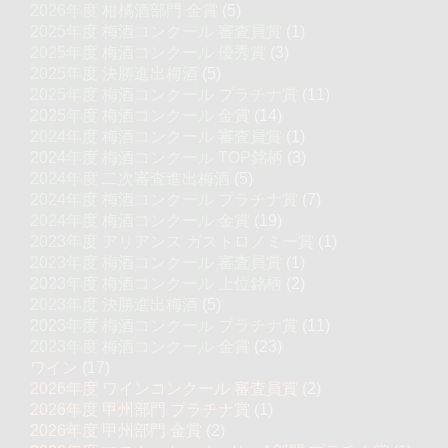
2026年度 柑橘酒部門 金賞
(5)
2025年度 梅酒コンクール 審査員賞
(1)
2025年度 梅酒コンクール 優秀賞
(3)
2025年度 決勝進出梅酒
(5)
2025年度 梅酒コンクール プラチナ賞
(11)
2025年度 梅酒コンクール 金賞
(14)
2024年度 梅酒コンクール 審査員賞
(1)
2024年度 梅酒コンクール TOP銘柄
(3)
2024年度 二次審査進出梅酒
(5)
2024年度 梅酒コンクール プラチナ賞
(7)
2024年度 梅酒コンクール 金賞
(19)
2023年度 アリアンス ガストロノミー賞
(1)
2023年度 梅酒コンクール 審査員賞
(1)
2023年度 梅酒コンクール 上位銘柄
(2)
2023年度 決勝進出梅酒
(5)
2023年度 梅酒コンクール プラチナ賞
(11)
2023年度 梅酒コンクール 金賞
(23)
ワイン
(17)
2026年度 ワインコンクール 審査員賞
(2)
2026年度 甲州部門 プラチナ賞
(1)
2026年度 甲州部門 金賞
(2)