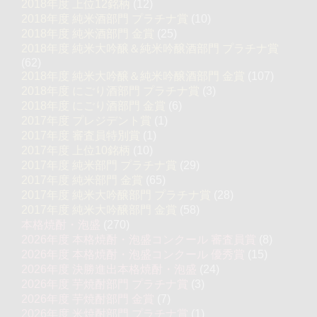
2018年度 上位12銘柄
(12)
2018年度 純米酒部門 プラチナ賞
(10)
2018年度 純米酒部門 金賞
(25)
2018年度 純米大吟醸＆純米吟醸酒部門 プラチナ賞
(62)
2018年度 純米大吟醸＆純米吟醸酒部門 金賞
(107)
2018年度 にごり酒部門 プラチナ賞
(3)
2018年度 にごり酒部門 金賞
(6)
2017年度 プレジデント賞
(1)
2017年度 審査員特別賞
(1)
2017年度 上位10銘柄
(10)
2017年度 純米部門 プラチナ賞
(29)
2017年度 純米部門 金賞
(65)
2017年度 純米大吟醸部門 プラチナ賞
(28)
2017年度 純米大吟醸部門 金賞
(58)
本格焼酎・泡盛
(270)
2026年度 本格焼酎・泡盛コンクール 審査員賞
(8)
2026年度 本格焼酎・泡盛コンクール 優秀賞
(15)
2026年度 決勝進出本格焼酎・泡盛
(24)
2026年度 芋焼酎部門 プラチナ賞
(3)
2026年度 芋焼酎部門 金賞
(7)
2026年度 米焼酎部門 プラチナ賞
(1)