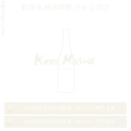
で
歓喜光 純米吟醸 小さな喜び
禁
じ
ら
れ
て
い
ま
す。
2026年度 純米大吟醸酒（36-50%）部門 金賞
2025年度 純米大吟醸酒（36-50%）部門 金賞