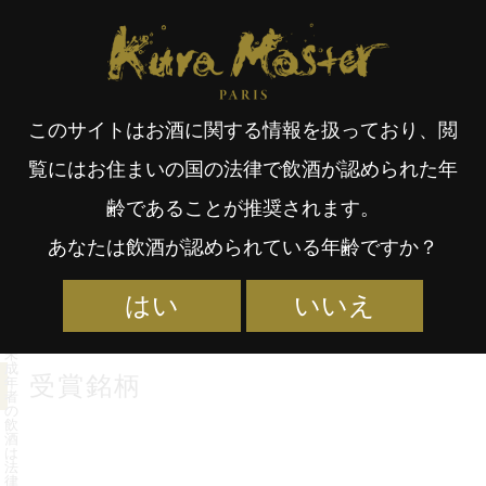
Kura Master Paris
受賞酒検索
受賞蔵元一覧
受賞酒取扱店
Fr
日
澤田酒造株式会社
このサイトはお酒に関する情報を扱っており、閲
an
本
覧にはお住まいの国の法律で飲酒が認められた年
639-0226
奈良県香芝市五位堂6-167 Goido Kashiba-shi
齢であることが推奨されます。
çai
語
あなたは飲酒が認められている年齢ですか？
https://www.kankiko.jp/
はい
いいえ
s
未
成
受賞銘柄
年
者
の
飲
酒
は
法
律