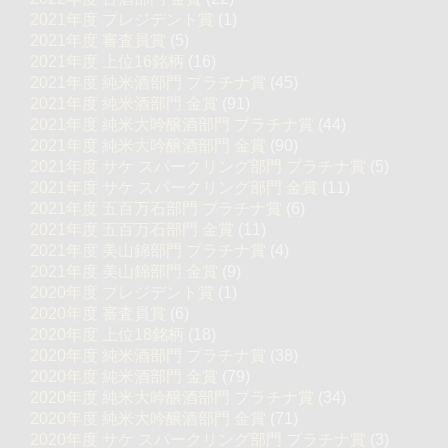
2021年度 プレジデント賞
(1)
2021年度 審査員賞
(5)
2021年度 上位16銘柄
(16)
2021年度 純米酒部門 プラチナ賞
(45)
2021年度 純米酒部門 金賞
(91)
2021年度 純米大吟醸酒部門 プラチナ賞
(44)
2021年度 純米大吟醸酒部門 金賞
(90)
2021年度 サケ スパークリング部門 プラチナ賞
(5)
2021年度 サケ スパークリング部門 金賞
(11)
2021年度 五百万石部門 プラチナ賞
(6)
2021年度 五百万石部門 金賞
(11)
2021年度 美山錦部門 プラチナ賞
(4)
2021年度 美山錦部門 金賞
(9)
2020年度 プレジデント賞
(1)
2020年度 審査員賞
(6)
2020年度 上位18銘柄
(18)
2020年度 純米酒部門 プラチナ賞
(38)
2020年度 純米酒部門 金賞
(79)
2020年度 純米大吟醸酒部門 プラチナ賞
(34)
2020年度 純米大吟醸酒部門 金賞
(71)
2020年度 サケ スパークリング部門 プラチナ賞
(3)