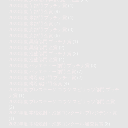
2023年度 芋部門 プラチナ賞
(4)
2023年度 芋部門 金賞
(9)
2023年度 米部門 プラチナ賞
(4)
2023年度 米部門 金賞
(7)
2023年度 麦部門 プラチナ賞
(3)
2023年度 麦部門 金賞
(6)
2023年度 黒糖部門 プラチナ賞
(1)
2023年度 黒糖部門 金賞
(2)
2023年度 泡盛部門 プラチナ賞
(2)
2023年度 泡盛部門 金賞
(4)
2023年度 バラエティー部門 プラチナ賞
(3)
2023年度 バラエティー部門 金賞
(7)
2023年度 樽貯蔵部門 プラチナ賞
(2)
2023年度 樽貯蔵部門 金賞
(4)
2023年度 プレステージ コウジ スピリッツ部門 プラチ
ナ賞
(1)
2023年度 プレステージ コウジ スピリッツ部門 金賞
(2)
2022年度 本格焼酎・泡盛コンクール プレジデント賞
(1)
2022年度 本格焼酎・泡盛コンクール 審査員賞
(8)