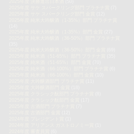
2025年度 決勝進出日本酒
(50)
2025年度 サケ スパークリング部門 プラチナ賞
(7)
2025年度 サケ スパークリング部門 金賞
(12)
2025年度 純米大吟醸酒（1-35%）部門 プラチナ賞
(14)
2025年度 純米大吟醸酒（1-35%）部門 金賞
(27)
2025年度 純米大吟醸酒（36-50%）部門 プラチナ賞
(35)
2025年度 純米大吟醸酒（36-50%）部門 金賞
(69)
2025年度 純米酒（51-65%）部門 プラチナ賞
(35)
2025年度 純米酒（51-65%）部門 金賞
(70)
2025年度 純米酒（66-100%）部門 プラチナ賞
(6)
2025年度 純米酒（66-100%）部門 金賞
(10)
2025年度 大吟醸酒部門 プラチナ賞
(11)
2025年度 大吟醸酒部門 金賞
(18)
2025年度 クラシック酛部門 プラチナ賞
(8)
2025年度 クラシック酛部門 金賞
(17)
2025年度 古酒部門 プラチナ賞
(7)
2025年度 古酒部門 金賞
(12)
2024年度 プレジデント賞
(1)
2024年度 アリアンス ガストロノミー賞
(1)
2024年度 審査員賞
(6)