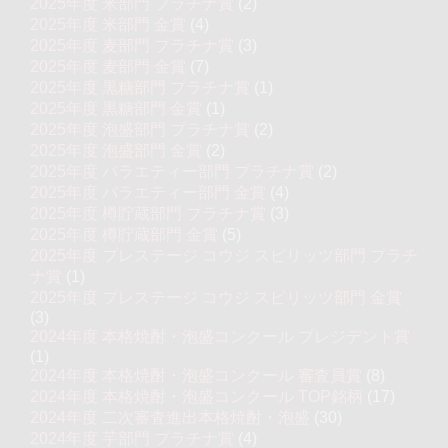
2025年度 米部門 プラチナ賞
(2)
2025年度 米部門 金賞
(4)
2025年度 麦部門 プラチナ賞
(3)
2025年度 麦部門 金賞
(7)
2025年度 黒糖部門 プラチナ賞
(1)
2025年度 黒糖部門 金賞
(1)
2025年度 泡盛部門 プラチナ賞
(2)
2025年度 泡盛部門 金賞
(2)
2025年度 バラエティー部門 プラチナ賞
(2)
2025年度 バラエティー部門 金賞
(4)
2025年度 樽貯蔵部門 プラチナ賞
(3)
2025年度 樽貯蔵部門 金賞
(5)
2025年度 プレステージ コウジ スピリッツ部門 プラチ
ナ賞
(1)
2025年度 プレステージ コウジ スピリッツ部門 金賞
(3)
2024年度 本格焼酎・泡盛コンクール プレジデント賞
(1)
2024年度 本格焼酎・泡盛コンクール 審査員賞
(8)
2024年度 本格焼酎・泡盛コンクール TOP銘柄
(17)
2024年度 二次審査進出本格焼酎・泡盛
(30)
2024年度 芋部門 プラチナ賞
(4)