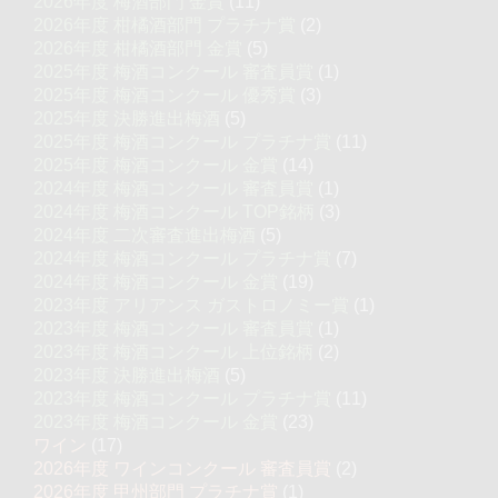
2026年度 梅酒部門 金賞
(11)
2026年度 柑橘酒部門 プラチナ賞
(2)
2026年度 柑橘酒部門 金賞
(5)
2025年度 梅酒コンクール 審査員賞
(1)
2025年度 梅酒コンクール 優秀賞
(3)
2025年度 決勝進出梅酒
(5)
2025年度 梅酒コンクール プラチナ賞
(11)
2025年度 梅酒コンクール 金賞
(14)
2024年度 梅酒コンクール 審査員賞
(1)
2024年度 梅酒コンクール TOP銘柄
(3)
2024年度 二次審査進出梅酒
(5)
2024年度 梅酒コンクール プラチナ賞
(7)
2024年度 梅酒コンクール 金賞
(19)
2023年度 アリアンス ガストロノミー賞
(1)
2023年度 梅酒コンクール 審査員賞
(1)
2023年度 梅酒コンクール 上位銘柄
(2)
2023年度 決勝進出梅酒
(5)
2023年度 梅酒コンクール プラチナ賞
(11)
2023年度 梅酒コンクール 金賞
(23)
ワイン
(17)
2026年度 ワインコンクール 審査員賞
(2)
2026年度 甲州部門 プラチナ賞
(1)