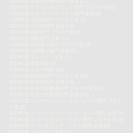
2020年度 純米大吟醸酒部門 金賞
(71)
2020年度 サケ スパークリング部門 プラチナ賞
(3)
2020年度 サケ スパークリング部門 金賞
(9)
2020年度 山田錦部門 プラチナ賞
(3)
2020年度 山田錦部門 金賞
(15)
2020年度 雄町部門 プラチナ賞
(3)
2020年度 雄町部門 金賞
(11)
2020年度 出羽燦々部門 プラチナ賞
(3)
2020年度 出羽燦々部門 金賞
(3)
2019年度 プレジデント賞
(1)
2019年度 審査員賞
(4)
2019年度 上位14銘柄
(14)
2019年度 純米酒部門 プラチナ賞
(34)
2019年度 純米酒部門 金賞
(78)
2019年度 純米大吟醸酒部門 プラチナ賞
(32)
2019年度 純米大吟醸酒部門 金賞
(75)
2019年度 スパークリング・スタンダード部門 プラチ
ナ賞
(3)
2019年度 スパークリング・スタンダード部門 金賞
(7)
2019年度 スパークリング・ソフト部門 プラチナ賞
(3)
2019年度 スパークリング・ソフト部門 金賞
(3)
2018年度 プレジデント賞
(1)