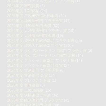
2024年度 アリアンス ガストロノミー賞
(1)
2024年度 審査員賞
(6)
2024年度 TOP銘柄
(24)
2024年度 二次審査進出日本酒
(40)
2024年度 純米酒部門 プラチナ賞
(41)
2024年度 純米酒部門 金賞
(82)
2024年度 大吟醸酒部門 プラチナ賞
(10)
2024年度 大吟醸酒部門 金賞
(19)
2024年度 純米大吟醸酒部門 プラチナ賞
(55)
2024年度 純米大吟醸酒部門 金賞
(110)
2024年度 サケ スパークリング部門 プラチナ賞
(6)
2024年度 サケ スパークリング部門 金賞
(14)
2024年度 クラシック酛部門 プラチナ賞
(14)
2024年度 クラシック酛部門 金賞
(27)
2024年度 古酒部門 プラチナ賞
(8)
2024年度 古酒部門 金賞
(17)
2023年度 プレジデント賞
(1)
2023年度 審査員賞
(5)
2023年度 上位16銘柄
(16)
2023年度 決勝進出日本酒
(34)
2023年度 純米酒部門 プラチナ賞
(42)
2023年度 純米酒部門 金賞
(89)