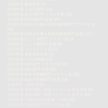
2018年度 審査員賞
(3)
2018年度 上位12銘柄
(12)
2018年度 純米酒部門 プラチナ賞
(10)
2018年度 純米酒部門 金賞
(25)
2018年度 純米大吟醸＆純米吟醸酒部門 プラチナ賞
(62)
2018年度 純米大吟醸＆純米吟醸酒部門 金賞
(107)
2018年度 にごり酒部門 プラチナ賞
(3)
2018年度 にごり酒部門 金賞
(6)
2017年度 プレジデント賞
(1)
2017年度 審査員特別賞
(1)
2017年度 上位10銘柄
(10)
2017年度 純米部門 プラチナ賞
(29)
2017年度 純米部門 金賞
(65)
2017年度 純米大吟醸部門 プラチナ賞
(28)
2017年度 純米大吟醸部門 金賞
(58)
本格焼酎・泡盛
(270)
2026年度 本格焼酎・泡盛コンクール 審査員賞
(8)
2026年度 本格焼酎・泡盛コンクール 優秀賞
(16)
2026年度 決勝進出本格焼酎・泡盛
(24)
2026年度 芋焼酎部門 プラチナ賞
(3)