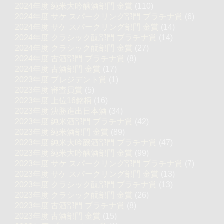
2024年度 純米大吟醸酒部門 金賞
(110)
2024年度 サケ スパークリング部門 プラチナ賞
(6)
2024年度 サケ スパークリング部門 金賞
(14)
2024年度 クラシック酛部門 プラチナ賞
(14)
2024年度 クラシック酛部門 金賞
(27)
2024年度 古酒部門 プラチナ賞
(8)
2024年度 古酒部門 金賞
(17)
2023年度 プレジデント賞
(1)
2023年度 審査員賞
(5)
2023年度 上位16銘柄
(16)
2023年度 決勝進出日本酒
(34)
2023年度 純米酒部門 プラチナ賞
(42)
2023年度 純米酒部門 金賞
(89)
2023年度 純米大吟醸酒部門 プラチナ賞
(47)
2023年度 純米大吟醸酒部門 金賞
(99)
2023年度 サケ スパークリング部門 プラチナ賞
(7)
2023年度 サケ スパークリング部門 金賞
(13)
2023年度 クラシック酛部門 プラチナ賞
(13)
2023年度 クラシック酛部門 金賞
(26)
2023年度 古酒部門 プラチナ賞
(8)
2023年度 古酒部門 金賞
(15)