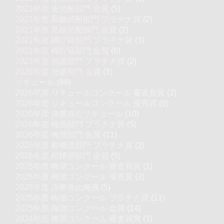
2021年度 麦焼酎部門 金賞
(5)
2021年度 黒糖焼酎部門 プラチナ賞
(2)
2021年度 黒糖焼酎部門 金賞
(2)
2021年度 樽貯蔵部門 プラチナ賞
(3)
2021年度 樽貯蔵部門 金賞
(6)
2021年度 泡盛部門 プラチナ賞
(2)
2021年度 泡盛部門 金賞
(3)
リキュール
(88)
2026年度 リキュールコンクール 審査員賞
(2)
2026年度 リキュールコンクール 優秀賞
(6)
2026年度 決勝進出リキュール
(10)
2026年度 梅酒部門 プラチナ賞
(5)
2026年度 梅酒部門 金賞
(11)
2026年度 柑橘酒部門 プラチナ賞
(2)
2026年度 柑橘酒部門 金賞
(5)
2025年度 梅酒コンクール 審査員賞
(1)
2025年度 梅酒コンクール 優秀賞
(3)
2025年度 決勝進出梅酒
(5)
2025年度 梅酒コンクール プラチナ賞
(11)
2025年度 梅酒コンクール 金賞
(14)
2024年度 梅酒コンクール 審査員賞
(1)