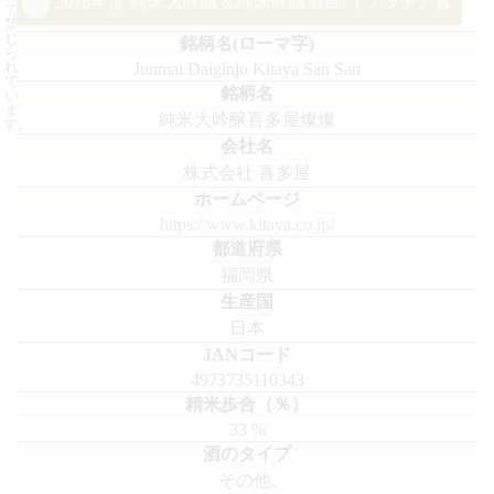
2018年度 純米大吟醸＆純米吟醸酒部門 プラチナ賞
で
禁
じ
ら
れ
Junmai Daiginjo Kitaya San San
て
い
ま
純米大吟醸喜多屋燦燦
す。
株式会社 喜多屋
https://www.kitaya.co.jp/
福岡県
日本
4973735110343
33
%
その他
,