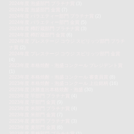
2024年度 泡盛部門 プラチナ賞
(3)
2024年度 泡盛部門 金賞
(7)
2024年度 バラエティー部門 プラチナ賞
(2)
2024年度 バラエティー部門 金賞
(5)
2024年度 樽貯蔵部門 プラチナ賞
(3)
2024年度 樽貯蔵部門 金賞
(6)
2024年度 プレステージ コウジ スピリッツ部門 プラチ
ナ賞
(2)
2024年度 プレステージ コウジ スピリッツ部門 金賞
(4)
2023年度 本格焼酎・泡盛コンクール プレジデント賞
(1)
2023年度 本格焼酎・泡盛コンクール 審査員賞
(8)
2023年度 本格焼酎・泡盛コンクール 上位銘柄
(16)
2023年度 決勝進出本格焼酎・泡盛
(30)
2023年度 芋部門 プラチナ賞
(4)
2023年度 芋部門 金賞
(9)
2023年度 米部門 プラチナ賞
(4)
2023年度 米部門 金賞
(7)
2023年度 麦部門 プラチナ賞
(3)
2023年度 麦部門 金賞
(6)
2023年度 黒糖部門 プラチナ賞
(1)