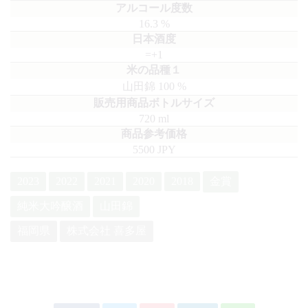
16.3
%
=+1
山田錦
100
720
ml
5500 JPY
2023
2022
2021
2020
2018
金賞
純米大吟醸酒
山田錦
福岡県
株式会社 喜多屋