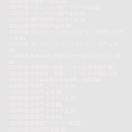
2025年度 泡盛部門 金賞
(2)
2025年度 バラエティー部門 プラチナ賞
(2)
2025年度 バラエティー部門 金賞
(4)
2025年度 樽貯蔵部門 プラチナ賞
(3)
2025年度 樽貯蔵部門 金賞
(5)
2025年度 プレステージ コウジ スピリッツ部門 プラチ
ナ賞
(1)
2025年度 プレステージ コウジ スピリッツ部門 金賞
(3)
2024年度 本格焼酎・泡盛コンクール プレジデント賞
(1)
2024年度 本格焼酎・泡盛コンクール 審査員賞
(8)
2024年度 本格焼酎・泡盛コンクール TOP銘柄
(17)
2024年度 二次審査進出本格焼酎・泡盛
(30)
2024年度 芋部門 プラチナ賞
(4)
2024年度 芋部門 金賞
(8)
2024年度 米部門 プラチナ賞
(2)
2024年度 米部門 金賞
(5)
2024年度 麦部門 プラチナ賞
(3)
2024年度 麦部門 金賞
(7)
2024年度 黒糖部門 プラチナ賞
(2)
2024年度 黒糖部門 金賞
(2)