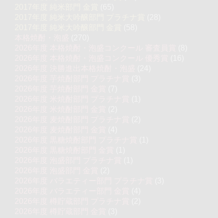
2017年度 純米部門 金賞
(65)
2017年度 純米大吟醸部門 プラチナ賞
(28)
2017年度 純米大吟醸部門 金賞
(58)
本格焼酎・泡盛
(270)
2026年度 本格焼酎・泡盛コンクール 審査員賞
(8)
2026年度 本格焼酎・泡盛コンクール 優秀賞
(16)
2026年度 決勝進出本格焼酎・泡盛
(24)
2026年度 芋焼酎部門 プラチナ賞
(3)
2026年度 芋焼酎部門 金賞
(7)
2026年度 米焼酎部門 プラチナ賞
(1)
2026年度 米焼酎部門 金賞
(2)
2026年度 麦焼酎部門 プラチナ賞
(2)
2026年度 麦焼酎部門 金賞
(4)
2026年度 黒糖焼酎部門 プラチナ賞
(1)
2026年度 黒糖焼酎部門 金賞
(1)
2026年度 泡盛部門 プラチナ賞
(1)
2026年度 泡盛部門 金賞
(2)
2026年度 バラエティー部門 プラチナ賞
(3)
2026年度 バラエティー部門 金賞
(4)
2026年度 樽貯蔵部門 プラチナ賞
(2)
2026年度 樽貯蔵部門 金賞
(3)