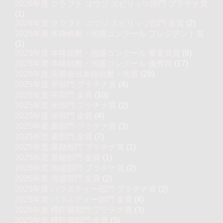
2026年度 クラフト コウジ スピリッツ部門 プラチナ賞
(1)
2026年度 クラフト コウジ スピリッツ部門 金賞
(2)
2025年度 本格焼酎・泡盛コンクール プレジデント賞
(1)
2025年度 本格焼酎・泡盛コンクール 審査員賞
(8)
2025年度 本格焼酎・泡盛コンクール 優秀賞
(17)
2025年度 決勝進出本格焼酎・泡盛
(28)
2025年度 芋部門 プラチナ賞
(4)
2025年度 芋部門 金賞
(10)
2025年度 米部門 プラチナ賞
(2)
2025年度 米部門 金賞
(4)
2025年度 麦部門 プラチナ賞
(3)
2025年度 麦部門 金賞
(7)
2025年度 黒糖部門 プラチナ賞
(1)
2025年度 黒糖部門 金賞
(1)
2025年度 泡盛部門 プラチナ賞
(2)
2025年度 泡盛部門 金賞
(2)
2025年度 バラエティー部門 プラチナ賞
(2)
2025年度 バラエティー部門 金賞
(4)
2025年度 樽貯蔵部門 プラチナ賞
(3)
2025年度 樽貯蔵部門 金賞
(5)