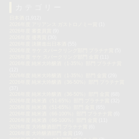
カテゴリー
日本酒
(1,912)
2026年度 アリアンス ガストロノミー賞
(1)
2026年度 審査員賞
(9)
2026年度 優秀賞
(30)
2026年度 決勝進出日本酒
(55)
2026年度 サケ スパークリング部門 プラチナ賞
(5)
2026年度 サケ スパークリング部門 金賞
(11)
2026年度 純米大吟醸酒（1-35%）部門 プラチナ賞
(12)
2026年度 純米大吟醸酒（1-35%）部門 金賞
(29)
2026年度 純米大吟醸酒（36-50%）部門 プラチナ賞
(37)
2026年度 純米大吟醸酒（36-50%）部門 金賞
(68)
2026年度 純米酒（51-65%）部門 プラチナ賞
(32)
2026年度 純米酒（51-65%）部門 金賞
(65)
2026年度 純米酒（66-100%）部門 プラチナ賞
(6)
2026年度 純米酒（66-100%）部門 金賞
(11)
2026年度 大吟醸酒部門 プラチナ賞
(6)
2026年度 大吟醸酒部門 金賞
(19)