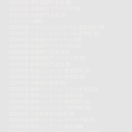
2021年度 樽貯蔵部門 金賞
(6)
2021年度 泡盛部門 プラチナ賞
(2)
2021年度 泡盛部門 金賞
(3)
リキュール
(88)
2026年度 リキュールコンクール 審査員賞
(2)
2026年度 リキュールコンクール 優秀賞
(6)
2026年度 決勝進出リキュール
(10)
2026年度 梅酒部門 プラチナ賞
(5)
2026年度 梅酒部門 金賞
(11)
2026年度 柑橘酒部門 プラチナ賞
(2)
2026年度 柑橘酒部門 金賞
(5)
2025年度 梅酒コンクール 審査員賞
(1)
2025年度 梅酒コンクール 優秀賞
(3)
2025年度 決勝進出梅酒
(5)
2025年度 梅酒コンクール プラチナ賞
(11)
2025年度 梅酒コンクール 金賞
(14)
2024年度 梅酒コンクール 審査員賞
(1)
2024年度 梅酒コンクール TOP銘柄
(3)
2024年度 二次審査進出梅酒
(5)
2024年度 梅酒コンクール プラチナ賞
(7)
2024年度 梅酒コンクール 金賞
(19)