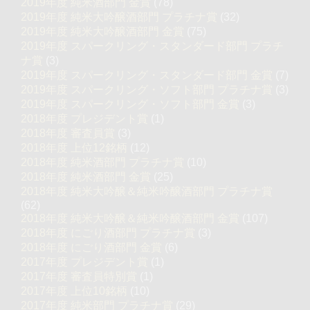
2019年度 純米酒部門 金賞
(78)
2019年度 純米大吟醸酒部門 プラチナ賞
(32)
2019年度 純米大吟醸酒部門 金賞
(75)
2019年度 スパークリング・スタンダード部門 プラチ
ナ賞
(3)
2019年度 スパークリング・スタンダード部門 金賞
(7)
2019年度 スパークリング・ソフト部門 プラチナ賞
(3)
2019年度 スパークリング・ソフト部門 金賞
(3)
2018年度 プレジデント賞
(1)
2018年度 審査員賞
(3)
2018年度 上位12銘柄
(12)
2018年度 純米酒部門 プラチナ賞
(10)
2018年度 純米酒部門 金賞
(25)
2018年度 純米大吟醸＆純米吟醸酒部門 プラチナ賞
(62)
2018年度 純米大吟醸＆純米吟醸酒部門 金賞
(107)
2018年度 にごり酒部門 プラチナ賞
(3)
2018年度 にごり酒部門 金賞
(6)
2017年度 プレジデント賞
(1)
2017年度 審査員特別賞
(1)
2017年度 上位10銘柄
(10)
2017年度 純米部門 プラチナ賞
(29)