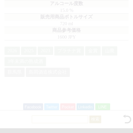
15.0
%
720
ml
1600 JPY
2026
2025
2023
プラチナ賞
金賞
山廃
3年未満の熟成酒
群馬県
島岡酒造株式会社
Facebook
Twitter
Pocket
LinkedIn
LINE
検
索: