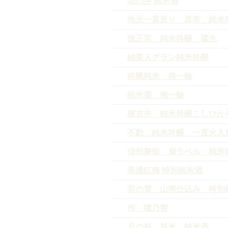
花の井 純米酒
地元一貫造り 彦市 純米
徳正宗 純米吟醸 蔵生
紬美人グラン純米吟醸
吟醸純米 梅一輪
純米酒 梅一輪
腰古井 純米吟醸こしひか
不動 純米吟醸 一度火入
信州舞姫 扇ラベル 純米
美濃紅梅 特別純米酒
宮の雪 山廃仕込み 特別
作 穂乃智
月の桂 旭米 純米酒