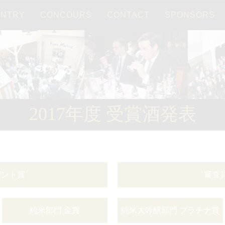
ENTRY
CONCOURS
CONTACT
SPONSORS
Français
日本語
2017年度 受賞酒発表
デント賞
審査
純米部門 金賞
純米大吟醸部門 プラチナ賞