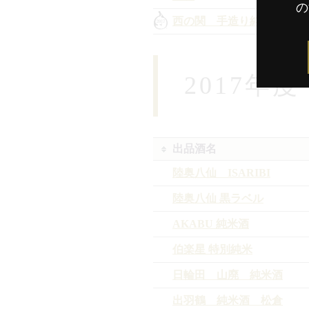
の
西の関 手造り純米酒
2017年
出品酒名
陸奥八仙 ISARIBI
陸奥八仙 黒ラベル
AKABU 純米酒
伯楽星 特別純米
日輪田 山廃 純米酒
出羽鶴 純米酒 松倉