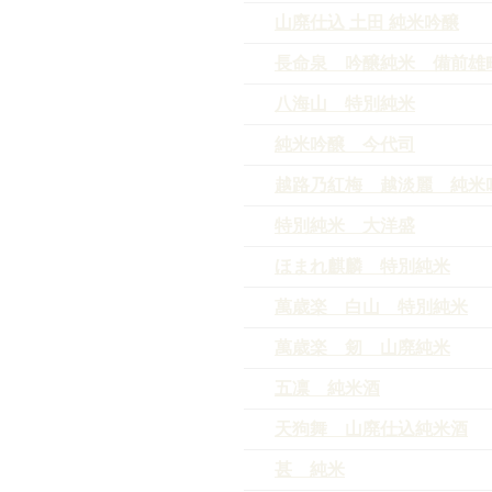
山廃仕込 土田 純米吟醸
長命泉 吟醸純米 備前雄
八海山 特別純米
純米吟醸 今代司
越路乃紅梅 越淡麗 純米
特別純米 大洋盛
ほまれ麒麟 特別純米
萬歳楽 白山 特別純米
萬歳楽 剱 山廃純米
五凛 純米酒
天狗舞 山廃仕込純米酒
甚 純米