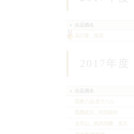
出品酒名
花の香 桜花
2017年
出品酒名
陸奥八仙 赤ラベル
戦勝政宗 特別純米
太平山 純米吟醸 澄月