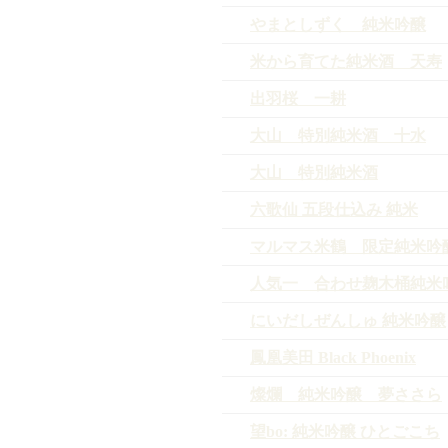
やまとしずく 純米吟醸
米から育てた純米酒 天寿
出羽桜 一耕
大山 特別純米酒 十水
大山 特別純米酒
六歌仙 五段仕込み 純米
マルマス米鶴 限定純米吟
人気一 合わせ麹木桶純米
にいだしぜんしゅ 純米吟醸
鳳凰美田 Black Phoenix
燦爛 純米吟醸 夢ささら
望bo: 純米吟醸 ひとごこち