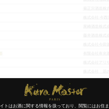
菊正宗酒造株
株式会社 今西
尾崎酒造株式
藤井酒造株式
株式会社今田
酒
有限会社有光
株式会社アリ
株式会社 花
株式会社 杜の
Kura Master Paris
天山酒造株式
天山酒造株式
イトはお酒に関する情報を扱っており、閲覧にはお住
亀萬酒造合資