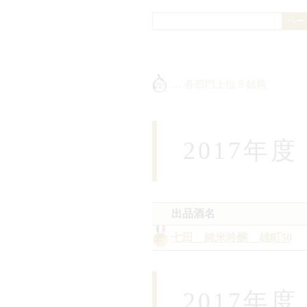
… 各部門上位５銘柄
2017年
出品酒名
七田 純米吟醸 雄町50
2017年