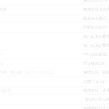
株式会社 西岡
吟醸
株式会社月の
萩原酒造株式
野村醸造株式
梅一輪酒造株
梅一輪酒造株
り
吉野酒造株式
れ
鍋店株式会社
吟醸 美山錦 はぜかけ米仕込
株式会社 舞
武内合資会社
純米酒
株式会社 宮
清水清三郎商
株式会社増田