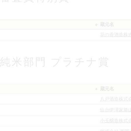
蔵元名
花の香酒造株
度 純米部門 プラチナ賞
蔵元名
八戸酒造株式
仙台伊澤家勝
小玉醸造株式