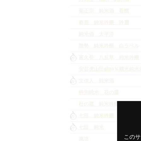
菊正宗 純米酒 香醸
春鹿 純米吟醸 吟麗
純米酒 太平洋
龍勢 純米吟醸 白ラベル
富久長 八反草 純米吟醸
安芸虎山田錦80％精米純米
文佳人 純米酒
特別純米 花の露
杜の蔵 純米吟醸 翠水
七田 純米吟醸
七田 純米
このサ
萬坊