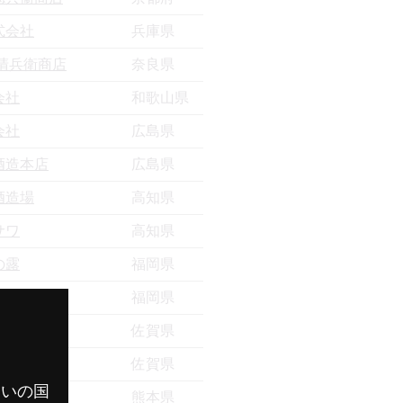
式会社
兵庫県
清兵衛商店
奈良県
会社
和歌山県
会社
広島県
酒造本店
広島県
酒造場
高知県
サワ
高知県
の露
福岡県
蔵
福岡県
会社
佐賀県
会社
佐賀県
まいの国
会社
熊本県