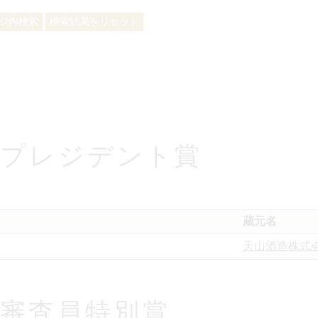
度 プレジデント賞
蔵元名
天山酒造株式
度 審査員特別賞