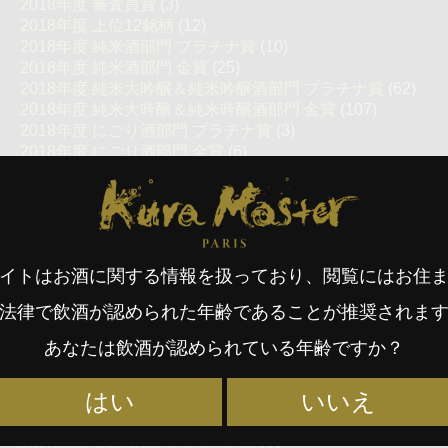
2018年度 審査員賞
(3)
2018年度 上位12銘柄
(12)
2018年度 純米酒部門 プラチナ賞
(10)
2018年度 純米酒部門 金賞
(25)
2018年度 純米大吟醸＆純米吟醸酒部門 プラチナ賞
(62)
2018年度 純米大吟醸＆純米吟醸酒部門 金賞
(107)
2018年度 にごり酒部門 プラチナ賞
(3)
2018年度 にごり酒部門 金賞
(6)
2017年度 プレジデント賞
(1)
Kura Master Paris
2017年度 審査員特別賞
(1)
2017年度 上位10銘柄
(10)
2017年度 純米部門 プラチナ賞
(29)
2017年度 純米部門 金賞
(65)
イトはお酒に関する情報を扱っており、閲覧にはお住
2017年度 純米大吟醸部門 プラチナ賞
(28)
2017年度 純米大吟醸部門 金賞
(58)
法律で飲酒が認められた年齢であることが推奨されま
本格焼酎・泡盛
(270)
2026年度 本格焼酎・泡盛コンクール 審査員賞
(8)
あなたは飲酒が認められている年齢ですか？
2026年度 本格焼酎・泡盛コンクール 優秀賞
(16)
2026年度 決勝進出本格焼酎・泡盛
(24)
はい
いいえ
2026年度 芋焼酎部門 プラチナ賞
(3)
2026年度 芋焼酎部門 金賞
(7)
2026年度 米焼酎部門 プラチナ賞
(1)