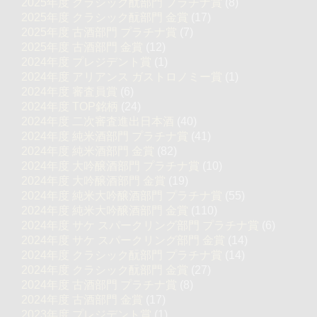
2025年度 クラシック酛部門 プラチナ賞
(8)
2025年度 クラシック酛部門 金賞
(17)
2025年度 古酒部門 プラチナ賞
(7)
2025年度 古酒部門 金賞
(12)
2024年度 プレジデント賞
(1)
2024年度 アリアンス ガストロノミー賞
(1)
2024年度 審査員賞
(6)
2024年度 TOP銘柄
(24)
2024年度 二次審査進出日本酒
(40)
2024年度 純米酒部門 プラチナ賞
(41)
2024年度 純米酒部門 金賞
(82)
2024年度 大吟醸酒部門 プラチナ賞
(10)
2024年度 大吟醸酒部門 金賞
(19)
2024年度 純米大吟醸酒部門 プラチナ賞
(55)
2024年度 純米大吟醸酒部門 金賞
(110)
2024年度 サケ スパークリング部門 プラチナ賞
(6)
2024年度 サケ スパークリング部門 金賞
(14)
2024年度 クラシック酛部門 プラチナ賞
(14)
2024年度 クラシック酛部門 金賞
(27)
2024年度 古酒部門 プラチナ賞
(8)
2024年度 古酒部門 金賞
(17)
2023年度 プレジデント賞
(1)