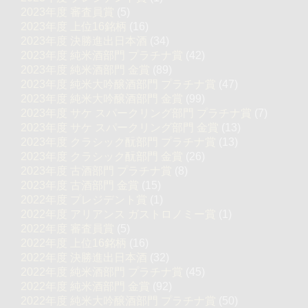
2023年度 審査員賞
(5)
2023年度 上位16銘柄
(16)
2023年度 決勝進出日本酒
(34)
2023年度 純米酒部門 プラチナ賞
(42)
2023年度 純米酒部門 金賞
(89)
2023年度 純米大吟醸酒部門 プラチナ賞
(47)
2023年度 純米大吟醸酒部門 金賞
(99)
2023年度 サケ スパークリング部門 プラチナ賞
(7)
2023年度 サケ スパークリング部門 金賞
(13)
2023年度 クラシック酛部門 プラチナ賞
(13)
2023年度 クラシック酛部門 金賞
(26)
2023年度 古酒部門 プラチナ賞
(8)
2023年度 古酒部門 金賞
(15)
2022年度 プレジデント賞
(1)
2022年度 アリアンス ガストロノミー賞
(1)
2022年度 審査員賞
(5)
2022年度 上位16銘柄
(16)
2022年度 決勝進出日本酒
(32)
2022年度 純米酒部門 プラチナ賞
(45)
2022年度 純米酒部門 金賞
(92)
2022年度 純米大吟醸酒部門 プラチナ賞
(50)