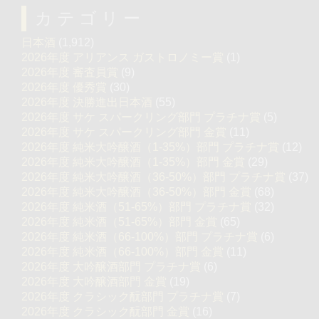
カテゴリー
日本酒
(1,912)
2026年度 アリアンス ガストロノミー賞
(1)
2026年度 審査員賞
(9)
2026年度 優秀賞
(30)
2026年度 決勝進出日本酒
(55)
2026年度 サケ スパークリング部門 プラチナ賞
(5)
2026年度 サケ スパークリング部門 金賞
(11)
2026年度 純米大吟醸酒（1-35%）部門 プラチナ賞
(12)
2026年度 純米大吟醸酒（1-35%）部門 金賞
(29)
2026年度 純米大吟醸酒（36-50%）部門 プラチナ賞
(37)
2026年度 純米大吟醸酒（36-50%）部門 金賞
(68)
2026年度 純米酒（51-65%）部門 プラチナ賞
(32)
2026年度 純米酒（51-65%）部門 金賞
(65)
2026年度 純米酒（66-100%）部門 プラチナ賞
(6)
2026年度 純米酒（66-100%）部門 金賞
(11)
2026年度 大吟醸酒部門 プラチナ賞
(6)
2026年度 大吟醸酒部門 金賞
(19)
2026年度 クラシック酛部門 プラチナ賞
(7)
2026年度 クラシック酛部門 金賞
(16)