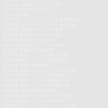
2021年度 泡盛部門 プラチナ賞
(2)
2021年度 泡盛部門 金賞
(3)
リキュール
(88)
2026年度 リキュールコンクール 審査員賞
(2)
2026年度 リキュールコンクール 優秀賞
(6)
2026年度 決勝進出リキュール
(10)
2026年度 梅酒部門 プラチナ賞
(5)
2026年度 梅酒部門 金賞
(11)
2026年度 柑橘酒部門 プラチナ賞
(2)
2026年度 柑橘酒部門 金賞
(5)
2025年度 梅酒コンクール 審査員賞
(1)
2025年度 梅酒コンクール 優秀賞
(3)
2025年度 決勝進出梅酒
(5)
2025年度 梅酒コンクール プラチナ賞
(11)
2025年度 梅酒コンクール 金賞
(14)
2024年度 梅酒コンクール 審査員賞
(1)
2024年度 梅酒コンクール TOP銘柄
(3)
2024年度 二次審査進出梅酒
(5)
2024年度 梅酒コンクール プラチナ賞
(7)
2024年度 梅酒コンクール 金賞
(19)
2023年度 アリアンス ガストロノミー賞
(1)