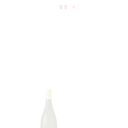
Fr
日
an
本
çai
語
s