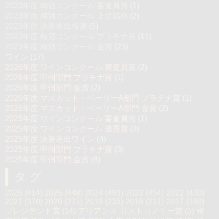
2023年度 梅酒コンクール 審査員賞
(1)
2023年度 梅酒コンクール 上位銘柄
(2)
2023年度 決勝進出梅酒
(5)
2023年度 梅酒コンクール プラチナ賞
(11)
2023年度 梅酒コンクール 金賞
(23)
ワイン
(17)
2026年度 ワインコンクール 審査員賞
(2)
2026年度 甲州部門 プラチナ賞
(1)
2026年度 甲州部門 金賞
(2)
2026年度 マスカット・ベーリーA部門 プラチナ賞
(1)
2026年度 マスカット・ベーリーA部門 金賞
(2)
2025年度 ワインコンクール 審査員賞
(1)
2025年度 ワインコンクール 優秀賞
(3)
2025年度 決勝進出ワイン
(4)
2025年度 甲州部門 プラチナ賞
(3)
2025年度 甲州部門 金賞
(8)
タグ
2026
(414)
2025
(448)
2024
(493)
2023
(454)
2022
(430)
2021
(370)
2020
(271)
2019
(235)
2018
(211)
2017
(180)
プレジデント賞
(14)
アリアンス ガストロノミー賞
(5)
審