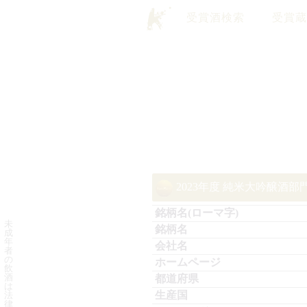
受賞酒検索
受賞蔵
2023年度 純米大吟醸酒部
未
成
年
者
の
飲
酒
は
法
律