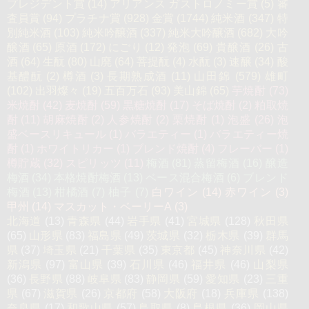
プレジデント賞
(14)
アリアンス ガストロノミー賞
(5)
審
査員賞
(94)
プラチナ賞
(928)
金賞
(1744)
純米酒
(347)
特
別純米酒
(103)
純米吟醸酒
(337)
純米大吟醸酒
(682)
大吟
醸酒
(65)
原酒
(172)
にごり
(12)
発泡
(69)
貴醸酒
(26)
古
酒
(64)
生酛
(80)
山廃
(64)
菩提酛
(4)
水酛
(3)
速醸
(34)
酸
基醴酛
(2)
樽酒
(3)
長期熟成酒
(11)
山田錦
(579)
雄町
(102)
出羽燦々
(19)
五百万石
(93)
美山錦
(65)
芋焼酎
(73)
米焼酎
(42)
麦焼酎
(59)
黒糖焼酎
(17)
そば焼酎
(2)
粕取焼
酎
(11)
胡麻焼酎
(2)
人参焼酎
(2)
栗焼酎
(1)
泡盛
(26)
泡
盛ベースリキュール
(1)
バラエティー
(1)
バラエティー焼
酎
(1)
ホワイトリカー
(1)
ブレンド焼酎
(4)
フレーバー
(1)
樽貯蔵
(32)
スピリッツ
(11)
梅酒
(81)
蒸留梅酒
(16)
醸造
梅酒
(34)
本格焼酎梅酒
(13)
ベース混合梅酒
(6)
ブレンド
梅酒
(13)
柑橘酒
(7)
柚子
(7)
白ワイン
(14)
赤ワイン
(3)
甲州
(14)
マスカット・ベーリーA
(3)
北海道
(13)
青森県
(44)
岩手県
(41)
宮城県
(128)
秋田県
(65)
山形県
(83)
福島県
(49)
茨城県
(32)
栃木県
(39)
群馬
県
(37)
埼玉県
(21)
千葉県
(35)
東京都
(45)
神奈川県
(42)
新潟県
(97)
富山県
(39)
石川県
(46)
福井県
(46)
山梨県
(36)
長野県
(88)
岐阜県
(83)
静岡県
(59)
愛知県
(23)
三重
県
(67)
滋賀県
(26)
京都府
(58)
大阪府
(18)
兵庫県
(138)
奈良県
(17)
和歌山県
(57)
鳥取県
(8)
島根県
(36)
岡山県