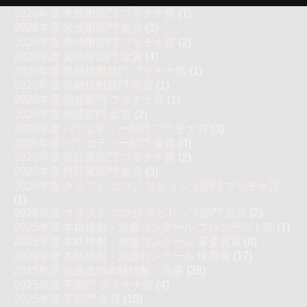
2026年度 米焼酎部門 プラチナ賞
(1)
2026年度 米焼酎部門 金賞
(2)
2026年度 麦焼酎部門 プラチナ賞
(2)
2026年度 麦焼酎部門 金賞
(4)
2026年度 黒糖焼酎部門 プラチナ賞
(1)
2026年度 黒糖焼酎部門 金賞
(1)
2026年度 泡盛部門 プラチナ賞
(1)
2026年度 泡盛部門 金賞
(2)
2026年度 バラエティー部門 プラチナ賞
(3)
2026年度 バラエティー部門 金賞
(4)
2026年度 樽貯蔵部門 プラチナ賞
(2)
2026年度 樽貯蔵部門 金賞
(3)
2026年度 クラフト コウジ スピリッツ部門 プラチナ賞
(1)
2026年度 クラフト コウジ スピリッツ部門 金賞
(2)
2025年度 本格焼酎・泡盛コンクール プレジデント賞
(1)
2025年度 本格焼酎・泡盛コンクール 審査員賞
(8)
2025年度 本格焼酎・泡盛コンクール 優秀賞
(17)
2025年度 決勝進出本格焼酎・泡盛
(28)
2025年度 芋部門 プラチナ賞
(4)
2025年度 芋部門 金賞
(10)