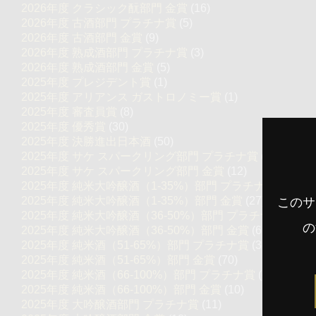
2026年度 クラシック酛部門 金賞
(16)
2026年度 古酒部門 プラチナ賞
(5)
2026年度 古酒部門 金賞
(9)
2026年度 熟成酒部門 プラチナ賞
(3)
2026年度 熟成酒部門 金賞
(5)
2025年度 プレジデント賞
(1)
2025年度 アリアンス ガストロノミー賞
(1)
2025年度 審査員賞
(8)
2025年度 優秀賞
(30)
2025年度 決勝進出日本酒
(50)
2025年度 サケ スパークリング部門 プラチナ賞
(7)
2025年度 サケ スパークリング部門 金賞
(12)
2025年度 純米大吟醸酒（1-35%）部門 プラチナ賞
(14)
2025年度 純米大吟醸酒（1-35%）部門 金賞
(27)
このサ
2025年度 純米大吟醸酒（36-50%）部門 プラチナ賞
(35)
の
2025年度 純米大吟醸酒（36-50%）部門 金賞
(69)
2025年度 純米酒（51-65%）部門 プラチナ賞
(35)
2025年度 純米酒（51-65%）部門 金賞
(70)
2025年度 純米酒（66-100%）部門 プラチナ賞
(6)
2025年度 純米酒（66-100%）部門 金賞
(10)
2025年度 大吟醸酒部門 プラチナ賞
(11)