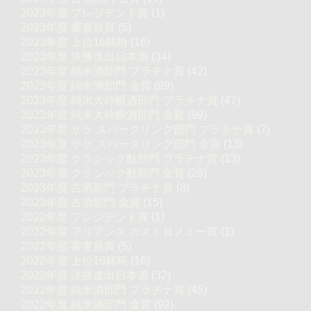
2023年度 プレジデント賞
(1)
2023年度 審査員賞
(5)
2023年度 上位16銘柄
(16)
2023年度 決勝進出日本酒
(34)
2023年度 純米酒部門 プラチナ賞
(42)
2023年度 純米酒部門 金賞
(89)
2023年度 純米大吟醸酒部門 プラチナ賞
(47)
2023年度 純米大吟醸酒部門 金賞
(99)
2023年度 サケ スパークリング部門 プラチナ賞
(7)
2023年度 サケ スパークリング部門 金賞
(13)
2023年度 クラシック酛部門 プラチナ賞
(13)
2023年度 クラシック酛部門 金賞
(26)
2023年度 古酒部門 プラチナ賞
(8)
2023年度 古酒部門 金賞
(15)
2022年度 プレジデント賞
(1)
2022年度 アリアンス ガストロノミー賞
(1)
2022年度 審査員賞
(5)
2022年度 上位16銘柄
(16)
2022年度 決勝進出日本酒
(32)
2022年度 純米酒部門 プラチナ賞
(45)
2022年度 純米酒部門 金賞
(92)