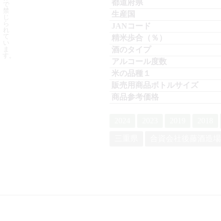
で
禁
じ
ら
れ
て
い
ま
す。
2024
2023
2019
2018
三重県
合資会社後藤酒造場