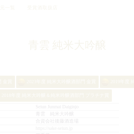
元一覧
受賞酒取扱店
青雲 純米大吟醸
門 金賞
2023年度 純米大吟醸酒部門 金賞
2019年度
2018年度 純米大吟醸＆純米吟醸酒部門 プラチナ賞
Seiun Junmai Daiginjo
青雲 純米大吟醸
合資会社後藤酒造場
https://sake-seiun.jp