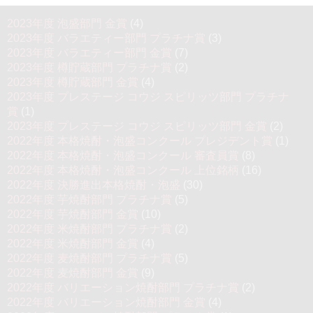
2023年度 泡盛部門 金賞
(4)
2023年度 バラエティー部門 プラチナ賞
(3)
2023年度 バラエティー部門 金賞
(7)
2023年度 樽貯蔵部門 プラチナ賞
(2)
2023年度 樽貯蔵部門 金賞
(4)
2023年度 プレステージ コウジ スピリッツ部門 プラチナ
賞
(1)
2023年度 プレステージ コウジ スピリッツ部門 金賞
(2)
2022年度 本格焼酎・泡盛コンクール プレジデント賞
(1)
2022年度 本格焼酎・泡盛コンクール 審査員賞
(8)
2022年度 本格焼酎・泡盛コンクール 上位銘柄
(16)
2022年度 決勝進出本格焼酎・泡盛
(30)
2022年度 芋焼酎部門 プラチナ賞
(5)
2022年度 芋焼酎部門 金賞
(10)
2022年度 米焼酎部門 プラチナ賞
(2)
2022年度 米焼酎部門 金賞
(4)
2022年度 麦焼酎部門 プラチナ賞
(5)
2022年度 麦焼酎部門 金賞
(9)
2022年度 バリエーション焼酎部門 プラチナ賞
(2)
2022年度 バリエーション焼酎部門 金賞
(4)