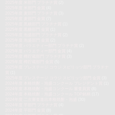
2025年度 米部門 プラチナ賞
(2)
2025年度 米部門 金賞
(4)
2025年度 麦部門 プラチナ賞
(3)
2025年度 麦部門 金賞
(7)
2025年度 黒糖部門 プラチナ賞
(1)
2025年度 黒糖部門 金賞
(1)
2025年度 泡盛部門 プラチナ賞
(2)
2025年度 泡盛部門 金賞
(2)
2025年度 バラエティー部門 プラチナ賞
(2)
2025年度 バラエティー部門 金賞
(4)
2025年度 樽貯蔵部門 プラチナ賞
(3)
2025年度 樽貯蔵部門 金賞
(5)
2025年度 プレステージ コウジ スピリッツ部門 プラチナ
賞
(1)
2025年度 プレステージ コウジ スピリッツ部門 金賞
(3)
2024年度 本格焼酎・泡盛コンクール プレジデント賞
(1)
2024年度 本格焼酎・泡盛コンクール 審査員賞
(8)
2024年度 本格焼酎・泡盛コンクール TOP銘柄
(17)
2024年度 二次審査進出本格焼酎・泡盛
(30)
2024年度 芋部門 プラチナ賞
(4)
2024年度 芋部門 金賞
(8)