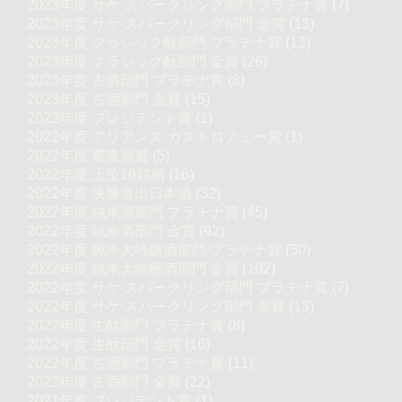
2023年度 サケ スパークリング部門 プラチナ賞
(7)
2023年度 サケ スパークリング部門 金賞
(13)
2023年度 クラシック酛部門 プラチナ賞
(13)
2023年度 クラシック酛部門 金賞
(26)
2023年度 古酒部門 プラチナ賞
(8)
2023年度 古酒部門 金賞
(15)
2022年度 プレジデント賞
(1)
2022年度 アリアンス ガストロノミー賞
(1)
2022年度 審査員賞
(5)
2022年度 上位16銘柄
(16)
2022年度 決勝進出日本酒
(32)
2022年度 純米酒部門 プラチナ賞
(45)
2022年度 純米酒部門 金賞
(92)
2022年度 純米大吟醸酒部門 プラチナ賞
(50)
2022年度 純米大吟醸酒部門 金賞
(102)
2022年度 サケ スパークリング部門 プラチナ賞
(7)
2022年度 サケ スパークリング部門 金賞
(13)
2022年度 生酛部門 プラチナ賞
(8)
2022年度 生酛部門 金賞
(16)
2022年度 古酒部門 プラチナ賞
(11)
2022年度 古酒部門 金賞
(22)
2021年度 プレジデント賞
(1)