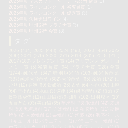
2026年度 マスカット・ベーリーA部門 金賞
(2)
2025年度 ワインコンクール 審査員賞
(1)
2025年度 ワインコンクール 優秀賞
(3)
2025年度 決勝進出ワイン
(4)
2025年度 甲州部門 プラチナ賞
(3)
2025年度 甲州部門 金賞
(8)
タグ
2026
(414)
2025
(448)
2024
(493)
2023
(454)
2022
(430)
2021
(370)
2020
(271)
2019
(235)
2018
(211)
2017
(180)
プレジデント賞
(14)
アリアンス ガストロ
ノミー賞
(5)
審査員賞
(94)
プラチナ賞
(928)
金賞
(1744)
純米酒
(347)
特別純米酒
(103)
純米吟醸酒
(337)
純米大吟醸酒
(682)
大吟醸酒
(65)
原酒
(172)
に
ごり
(12)
発泡
(69)
貴醸酒
(26)
古酒
(64)
生酛
(80)
山廃
(64)
菩提酛
(4)
水酛
(3)
速醸
(34)
酸基醴酛
(2)
樽酒
(3)
長期熟成酒
(11)
山田錦
(579)
雄町
(102)
出羽燦々
(19)
五百万石
(93)
美山錦
(65)
芋焼酎
(73)
米焼酎
(42)
麦焼
酎
(59)
黒糖焼酎
(17)
そば焼酎
(2)
粕取焼酎
(11)
胡麻
焼酎
(2)
人参焼酎
(2)
栗焼酎
(1)
泡盛
(26)
泡盛ベース
リキュール
(1)
バラエティー
(1)
バラエティー焼酎
(1)
ホワイトリカー
(1)
ブレンド焼酎
(4)
フレーバー
(1)
樽