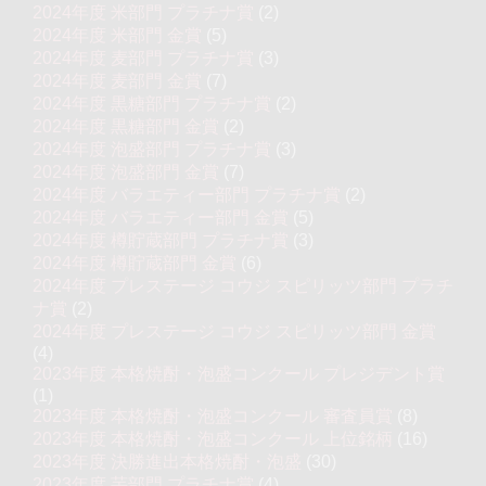
2024年度 米部門 プラチナ賞
(2)
2024年度 米部門 金賞
(5)
2024年度 麦部門 プラチナ賞
(3)
2024年度 麦部門 金賞
(7)
2024年度 黒糖部門 プラチナ賞
(2)
2024年度 黒糖部門 金賞
(2)
2024年度 泡盛部門 プラチナ賞
(3)
2024年度 泡盛部門 金賞
(7)
2024年度 バラエティー部門 プラチナ賞
(2)
2024年度 バラエティー部門 金賞
(5)
2024年度 樽貯蔵部門 プラチナ賞
(3)
2024年度 樽貯蔵部門 金賞
(6)
2024年度 プレステージ コウジ スピリッツ部門 プラチ
ナ賞
(2)
2024年度 プレステージ コウジ スピリッツ部門 金賞
(4)
2023年度 本格焼酎・泡盛コンクール プレジデント賞
(1)
2023年度 本格焼酎・泡盛コンクール 審査員賞
(8)
2023年度 本格焼酎・泡盛コンクール 上位銘柄
(16)
2023年度 決勝進出本格焼酎・泡盛
(30)
2023年度 芋部門 プラチナ賞
(4)