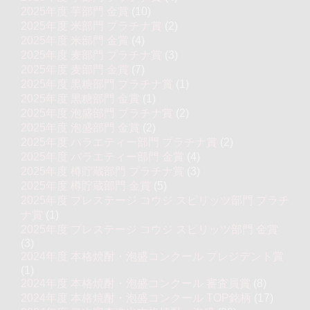
2025年度 芋部門 金賞
(10)
2025年度 米部門 プラチナ賞
(2)
2025年度 米部門 金賞
(4)
2025年度 麦部門 プラチナ賞
(3)
2025年度 麦部門 金賞
(7)
2025年度 黒糖部門 プラチナ賞
(1)
2025年度 黒糖部門 金賞
(1)
2025年度 泡盛部門 プラチナ賞
(2)
2025年度 泡盛部門 金賞
(2)
2025年度 バラエティー部門 プラチナ賞
(2)
2025年度 バラエティー部門 金賞
(4)
2025年度 樽貯蔵部門 プラチナ賞
(3)
2025年度 樽貯蔵部門 金賞
(5)
2025年度 プレステージ コウジ スピリッツ部門 プラチ
ナ賞
(1)
2025年度 プレステージ コウジ スピリッツ部門 金賞
(3)
2024年度 本格焼酎・泡盛コンクール プレジデント賞
(1)
2024年度 本格焼酎・泡盛コンクール 審査員賞
(8)
2024年度 本格焼酎・泡盛コンクール TOP銘柄
(17)