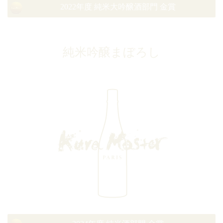
2022年度 純米大吟醸酒部門 金賞
純米吟醸まぼろし