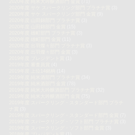
2020年度 純米大吟醸酒部門 金賞
(71)
2020年度 サケ スパークリング部門 プラチナ賞
(3)
2020年度 サケ スパークリング部門 金賞
(9)
2020年度 山田錦部門 プラチナ賞
(3)
2020年度 山田錦部門 金賞
(15)
2020年度 雄町部門 プラチナ賞
(3)
2020年度 雄町部門 金賞
(11)
2020年度 出羽燦々部門 プラチナ賞
(3)
2020年度 出羽燦々部門 金賞
(3)
2019年度 プレジデント賞
(1)
2019年度 審査員賞
(4)
2019年度 上位14銘柄
(14)
2019年度 純米酒部門 プラチナ賞
(34)
2019年度 純米酒部門 金賞
(78)
2019年度 純米大吟醸酒部門 プラチナ賞
(32)
2019年度 純米大吟醸酒部門 金賞
(75)
2019年度 スパークリング・スタンダード部門 プラチ
ナ賞
(3)
2019年度 スパークリング・スタンダード部門 金賞
(7)
2019年度 スパークリング・ソフト部門 プラチナ賞
(3)
2019年度 スパークリング・ソフト部門 金賞
(3)
2018年度 プレジデント賞
(1)