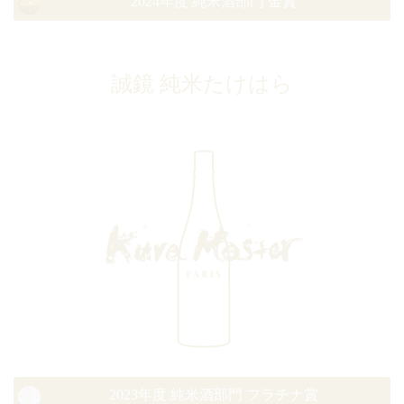
2024年度 純米酒部門 金賞
誠鏡 純米たけはら
2023年度 純米酒部門 プラチナ賞