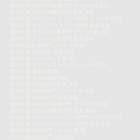
2023年度 純米大吟醸酒部門 プラチナ賞
(47)
2023年度 純米大吟醸酒部門 金賞
(99)
2023年度 サケ スパークリング部門 プラチナ賞
(7)
2023年度 サケ スパークリング部門 金賞
(13)
2023年度 クラシック酛部門 プラチナ賞
(13)
2023年度 クラシック酛部門 金賞
(26)
2023年度 古酒部門 プラチナ賞
(8)
2023年度 古酒部門 金賞
(15)
2022年度 プレジデント賞
(1)
2022年度 アリアンス ガストロノミー賞
(1)
2022年度 審査員賞
(5)
2022年度 上位16銘柄
(16)
2022年度 決勝進出日本酒
(32)
2022年度 純米酒部門 プラチナ賞
(45)
2022年度 純米酒部門 金賞
(92)
2022年度 純米大吟醸酒部門 プラチナ賞
(50)
2022年度 純米大吟醸酒部門 金賞
(102)
2022年度 サケ スパークリング部門 プラチナ賞
(7)
2022年度 サケ スパークリング部門 金賞
(13)
2022年度 生酛部門 プラチナ賞
(8)
2022年度 生酛部門 金賞
(16)