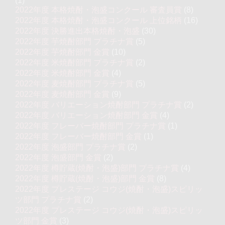
(1)
2022年度 本格焼酎・泡盛コンクール 審査員賞
(8)
2022年度 本格焼酎・泡盛コンクール 上位銘柄
(16)
2022年度 決勝進出本格焼酎・泡盛
(30)
2022年度 芋焼酎部門 プラチナ賞
(5)
2022年度 芋焼酎部門 金賞
(10)
2022年度 米焼酎部門 プラチナ賞
(2)
2022年度 米焼酎部門 金賞
(4)
2022年度 麦焼酎部門 プラチナ賞
(5)
2022年度 麦焼酎部門 金賞
(9)
2022年度 バリエーション焼酎部門 プラチナ賞
(2)
2022年度 バリエーション焼酎部門 金賞
(4)
2022年度 フレーバー焼酎部門 プラチナ賞
(1)
2022年度 フレーバー焼酎部門 金賞
(1)
2022年度 泡盛部門 プラチナ賞
(2)
2022年度 泡盛部門 金賞
(2)
2022年度 樽貯蔵(焼酎・泡盛)部門 プラチナ賞
(4)
2022年度 樽貯蔵(焼酎・泡盛)部門 金賞
(8)
2022年度 プレステージ コウジ(焼酎・泡盛)スピリッ
ツ部門 プラチナ賞
(2)
2022年度 プレステージ コウジ(焼酎・泡盛)スピリッ
ツ部門 金賞
(3)