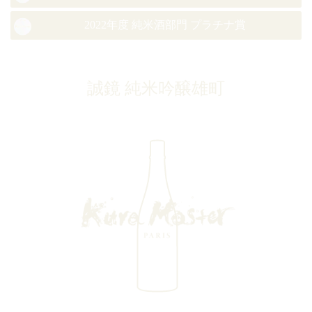
2022年度 純米酒部門 プラチナ賞
誠鏡 純米吟醸雄町