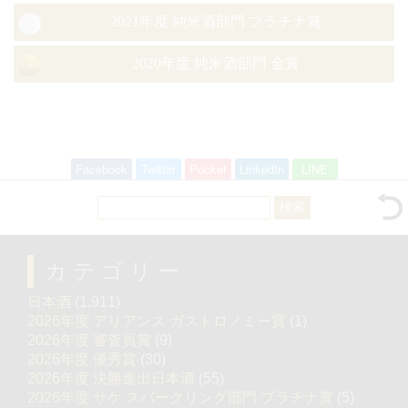
2021年度 純米酒部門 プラチナ賞
2020年度 純米酒部門 金賞
Facebook
Twitter
Pocket
LinkedIn
LINE
検
索:
カテゴリー
日本酒
(1,911)
2026年度 アリアンス ガストロノミー賞
(1)
2026年度 審査員賞
(9)
2026年度 優秀賞
(30)
2026年度 決勝進出日本酒
(55)
2026年度 サケ スパークリング部門 プラチナ賞
(5)