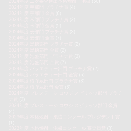
2024年度 二次審査進出本格焼酎・泡盛
(30)
2024年度 芋部門 プラチナ賞
(4)
2024年度 芋部門 金賞
(8)
2024年度 米部門 プラチナ賞
(2)
2024年度 米部門 金賞
(5)
2024年度 麦部門 プラチナ賞
(3)
2024年度 麦部門 金賞
(7)
2024年度 黒糖部門 プラチナ賞
(2)
2024年度 黒糖部門 金賞
(2)
2024年度 泡盛部門 プラチナ賞
(3)
2024年度 泡盛部門 金賞
(7)
2024年度 バラエティー部門 プラチナ賞
(2)
2024年度 バラエティー部門 金賞
(5)
2024年度 樽貯蔵部門 プラチナ賞
(3)
2024年度 樽貯蔵部門 金賞
(6)
2024年度 プレステージ コウジ スピリッツ部門 プラチ
ナ賞
(2)
2024年度 プレステージ コウジ スピリッツ部門 金賞
(4)
2023年度 本格焼酎・泡盛コンクール プレジデント賞
(1)
2023年度 本格焼酎・泡盛コンクール 審査員賞
(8)