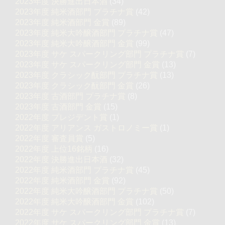
2023年度 決勝進出日本酒
(34)
2023年度 純米酒部門 プラチナ賞
(42)
2023年度 純米酒部門 金賞
(89)
2023年度 純米大吟醸酒部門 プラチナ賞
(47)
2023年度 純米大吟醸酒部門 金賞
(99)
2023年度 サケ スパークリング部門 プラチナ賞
(7)
2023年度 サケ スパークリング部門 金賞
(13)
2023年度 クラシック酛部門 プラチナ賞
(13)
2023年度 クラシック酛部門 金賞
(26)
2023年度 古酒部門 プラチナ賞
(8)
2023年度 古酒部門 金賞
(15)
2022年度 プレジデント賞
(1)
2022年度 アリアンス ガストロノミー賞
(1)
2022年度 審査員賞
(5)
2022年度 上位16銘柄
(16)
2022年度 決勝進出日本酒
(32)
2022年度 純米酒部門 プラチナ賞
(45)
2022年度 純米酒部門 金賞
(92)
2022年度 純米大吟醸酒部門 プラチナ賞
(50)
2022年度 純米大吟醸酒部門 金賞
(102)
2022年度 サケ スパークリング部門 プラチナ賞
(7)
2022年度 サケ スパークリング部門 金賞
(13)