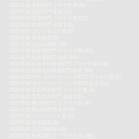
2022年度 生酛部門 プラチナ賞
(8)
2022年度 生酛部門 金賞
(16)
2022年度 古酒部門 プラチナ賞
(11)
2022年度 古酒部門 金賞
(22)
2021年度 プレジデント賞
(1)
2021年度 審査員賞
(5)
2021年度 上位16銘柄
(16)
2021年度 純米酒部門 プラチナ賞
(45)
2021年度 純米酒部門 金賞
(91)
2021年度 純米大吟醸酒部門 プラチナ賞
(44)
2021年度 純米大吟醸酒部門 金賞
(90)
2021年度 サケ スパークリング部門 プラチナ賞
(5)
2021年度 サケ スパークリング部門 金賞
(11)
2021年度 五百万石部門 プラチナ賞
(6)
2021年度 五百万石部門 金賞
(11)
2021年度 美山錦部門 プラチナ賞
(4)
2021年度 美山錦部門 金賞
(9)
2020年度 プレジデント賞
(1)
2020年度 審査員賞
(6)
2020年度 上位18銘柄
(18)
2020年度 純米酒部門 プラチナ賞
(38)