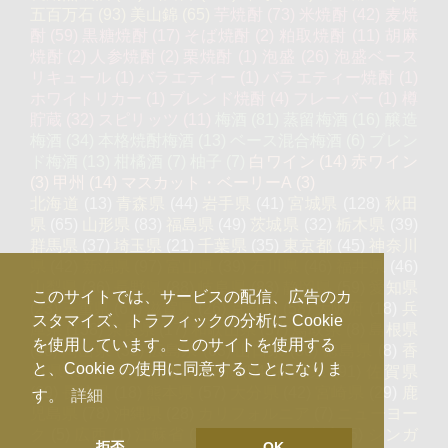
五百万石
(93)
美山錦
(65)
芋焼酎
(73)
米焼酎
(42)
麦焼
酎
(59)
黒糖焼酎
(17)
そば焼酎
(2)
粕取焼酎
(11)
胡麻
焼酎
(2)
人参焼酎
(2)
栗焼酎
(1)
泡盛
(26)
泡盛ベース
リキュール
(1)
バラエティー
(1)
バラエティー焼酎
(1)
ホワイトリカー
(1)
ブレンド焼酎
(4)
フレーバー
(1)
樽
貯蔵
(32)
スピリッツ
(11)
梅酒
(81)
蒸留梅酒
(16)
醸造
梅酒
(34)
本格焼酎梅酒
(13)
ベース混合梅酒
(6)
ブレン
ド梅酒
(13)
柑橘酒
(7)
柚子
(7)
白ワイン
(14)
赤ワイン
(3)
甲州
(14)
マスカット・ベーリーA
(3)
北海道
(13)
青森県
(44)
岩手県
(41)
宮城県
(128)
秋田
県
(65)
山形県
(83)
福島県
(49)
茨城県
(32)
栃木県
(39)
群馬県
(37)
埼玉県
(21)
千葉県
(35)
東京都
(45)
神奈川
県
(42)
新潟県
(97)
富山県
(39)
石川県
(46)
福井県
(46)
山梨県
(36)
長野県
(88)
岐阜県
(83)
静岡県
(59)
愛知県
このサイトでは、サービスの配信、広告のカ
(23)
三重県
(67)
滋賀県
(26)
京都府
(58)
大阪府
(18)
兵
スタマイズ、トラフィックの分析に Cookie
庫県
(138)
奈良県
(17)
和歌山県
(57)
鳥取県
(8)
島根県
を使用しています。このサイトを使用する
(36)
岡山県
(33)
広島県
(63)
山口県
(30)
徳島県
(8)
香
と、Cookie の使用に同意することになりま
川県
(9)
愛媛県
(32)
高知県
(54)
福岡県
(91)
佐賀県
(69)
長崎県
(18)
熊本県
(57)
大分県
(42)
宮崎県
(29)
鹿
す。
詳細
児島県
(78)
沖縄県
(28)
カリフォルニア
(7)
ニューヨー
ク
(5)
広西
(1)
江蘇省
(2)
フランス
(3)
台湾
(5)
シンガ
拒否
OK