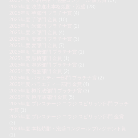
2025年度 本格焼酎・泡盛コンクール 優秀賞
(17)
2025年度 決勝進出本格焼酎・泡盛
(28)
2025年度 芋部門 プラチナ賞
(4)
2025年度 芋部門 金賞
(10)
2025年度 米部門 プラチナ賞
(2)
2025年度 米部門 金賞
(4)
2025年度 麦部門 プラチナ賞
(3)
2025年度 麦部門 金賞
(7)
2025年度 黒糖部門 プラチナ賞
(1)
2025年度 黒糖部門 金賞
(1)
2025年度 泡盛部門 プラチナ賞
(2)
2025年度 泡盛部門 金賞
(2)
2025年度 バラエティー部門 プラチナ賞
(2)
2025年度 バラエティー部門 金賞
(4)
2025年度 樽貯蔵部門 プラチナ賞
(3)
2025年度 樽貯蔵部門 金賞
(5)
2025年度 プレステージ コウジ スピリッツ部門 プラチ
ナ賞
(1)
2025年度 プレステージ コウジ スピリッツ部門 金賞
(3)
2024年度 本格焼酎・泡盛コンクール プレジデント賞
(1)