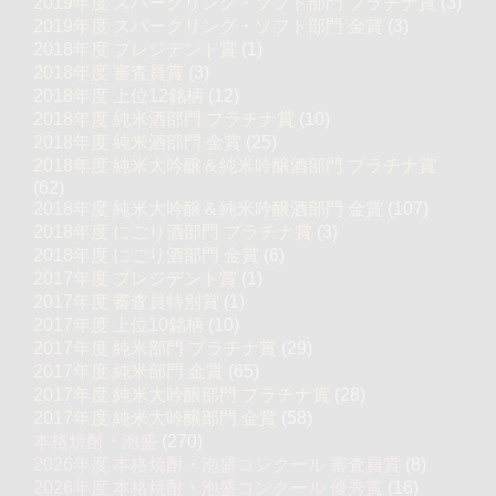
2019年度 スパークリング・ソフト部門 プラチナ賞
(3)
2019年度 スパークリング・ソフト部門 金賞
(3)
2018年度 プレジデント賞
(1)
2018年度 審査員賞
(3)
2018年度 上位12銘柄
(12)
2018年度 純米酒部門 プラチナ賞
(10)
2018年度 純米酒部門 金賞
(25)
2018年度 純米大吟醸＆純米吟醸酒部門 プラチナ賞
(62)
2018年度 純米大吟醸＆純米吟醸酒部門 金賞
(107)
2018年度 にごり酒部門 プラチナ賞
(3)
2018年度 にごり酒部門 金賞
(6)
2017年度 プレジデント賞
(1)
2017年度 審査員特別賞
(1)
2017年度 上位10銘柄
(10)
2017年度 純米部門 プラチナ賞
(29)
2017年度 純米部門 金賞
(65)
2017年度 純米大吟醸部門 プラチナ賞
(28)
2017年度 純米大吟醸部門 金賞
(58)
本格焼酎・泡盛
(270)
2026年度 本格焼酎・泡盛コンクール 審査員賞
(8)
2026年度 本格焼酎・泡盛コンクール 優秀賞
(16)