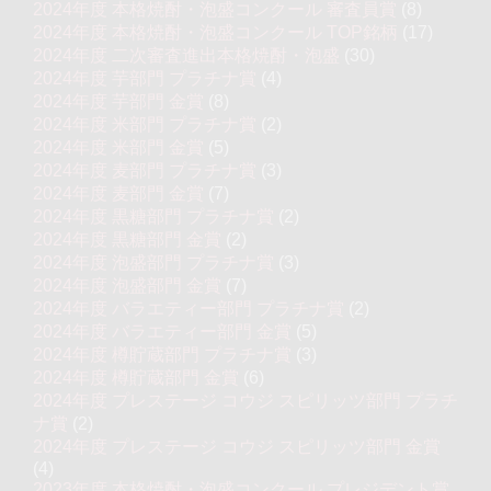
2024年度 本格焼酎・泡盛コンクール 審査員賞
(8)
2024年度 本格焼酎・泡盛コンクール TOP銘柄
(17)
2024年度 二次審査進出本格焼酎・泡盛
(30)
2024年度 芋部門 プラチナ賞
(4)
2024年度 芋部門 金賞
(8)
2024年度 米部門 プラチナ賞
(2)
2024年度 米部門 金賞
(5)
2024年度 麦部門 プラチナ賞
(3)
2024年度 麦部門 金賞
(7)
2024年度 黒糖部門 プラチナ賞
(2)
2024年度 黒糖部門 金賞
(2)
2024年度 泡盛部門 プラチナ賞
(3)
2024年度 泡盛部門 金賞
(7)
2024年度 バラエティー部門 プラチナ賞
(2)
2024年度 バラエティー部門 金賞
(5)
2024年度 樽貯蔵部門 プラチナ賞
(3)
2024年度 樽貯蔵部門 金賞
(6)
2024年度 プレステージ コウジ スピリッツ部門 プラチ
ナ賞
(2)
2024年度 プレステージ コウジ スピリッツ部門 金賞
(4)
2023年度 本格焼酎・泡盛コンクール プレジデント賞