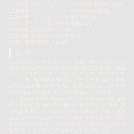
2026年度 マスカット・ベーリーA部門 プラチナ賞
(1)
2026年度 マスカット・ベーリーA部門 金賞
(2)
2025年度 ワインコンクール 審査員賞
(1)
2025年度 ワインコンクール 優秀賞
(3)
2025年度 決勝進出ワイン
(4)
2025年度 甲州部門 プラチナ賞
(3)
2025年度 甲州部門 金賞
(8)
タグ
2026
(413)
2025
(448)
2024
(493)
2023
(454)
2022
(430)
2021
(370)
2020
(271)
2019
(235)
2018
(211)
2017
(180)
プレジデント賞
(14)
アリアンス ガストロ
ノミー賞
(5)
審査員賞
(94)
プラチナ賞
(927)
金賞
(1743)
純米酒
(347)
特別純米酒
(103)
純米吟醸酒
(336)
純米大吟醸酒
(682)
大吟醸酒
(65)
原酒
(172)
に
ごり
(12)
発泡
(69)
貴醸酒
(26)
古酒
(64)
生酛
(80)
山廃
(64)
菩提酛
(4)
水酛
(3)
速醸
(34)
酸基醴酛
(2)
樽酒
(3)
長期熟成酒
(11)
山田錦
(579)
雄町
(102)
出羽燦々
(19)
五百万石
(93)
美山錦
(65)
芋焼酎
(73)
米焼酎
(42)
麦焼
酎
(59)
黒糖焼酎
(17)
そば焼酎
(2)
粕取焼酎
(11)
胡麻
焼酎
(2)
人参焼酎
(2)
栗焼酎
(1)
泡盛
(26)
泡盛ベース