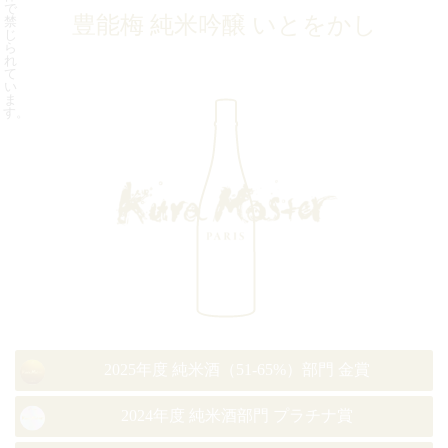
で
豊能梅 純米吟醸 いとをかし
禁
じ
ら
れ
て
い
ま
す。
2025年度 純米酒（51-65%）部門 金賞
2024年度 純米酒部門 プラチナ賞