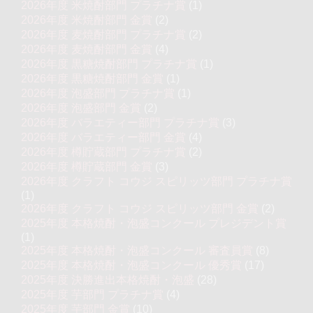
2026年度 米焼酎部門 プラチナ賞
(1)
2026年度 米焼酎部門 金賞
(2)
2026年度 麦焼酎部門 プラチナ賞
(2)
2026年度 麦焼酎部門 金賞
(4)
2026年度 黒糖焼酎部門 プラチナ賞
(1)
2026年度 黒糖焼酎部門 金賞
(1)
2026年度 泡盛部門 プラチナ賞
(1)
2026年度 泡盛部門 金賞
(2)
2026年度 バラエティー部門 プラチナ賞
(3)
2026年度 バラエティー部門 金賞
(4)
2026年度 樽貯蔵部門 プラチナ賞
(2)
2026年度 樽貯蔵部門 金賞
(3)
2026年度 クラフト コウジ スピリッツ部門 プラチナ賞
(1)
2026年度 クラフト コウジ スピリッツ部門 金賞
(2)
2025年度 本格焼酎・泡盛コンクール プレジデント賞
(1)
2025年度 本格焼酎・泡盛コンクール 審査員賞
(8)
2025年度 本格焼酎・泡盛コンクール 優秀賞
(17)
2025年度 決勝進出本格焼酎・泡盛
(28)
2025年度 芋部門 プラチナ賞
(4)
2025年度 芋部門 金賞
(10)