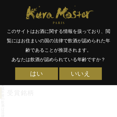
Kura Master Paris
受賞酒検索
受賞蔵元一覧
受賞酒取扱店
Fr
日
高木酒造株式会社
このサイトはお酒に関する情報を扱っており、閲
an
本
覧にはお住まいの国の法律で飲酒が認められた年
781-5310
高知県香南市赤岡町443 Akaoka-cho, Konan-shi
齢であることが推奨されます。
çai
語
あなたは飲酒が認められている年齢ですか？
https://toyonoume.com
はい
いいえ
s
未
成
受賞銘柄
年
者
の
飲
酒
は
法
律