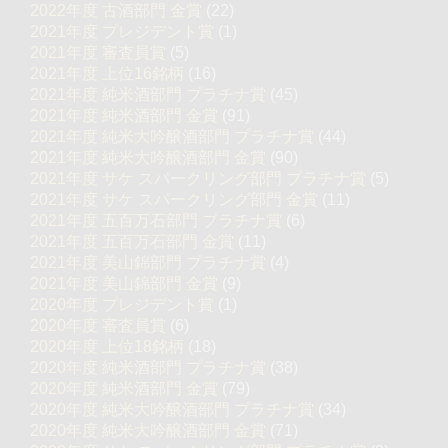
2022年度 古酒部門 金賞
(22)
2021年度 プレジデント賞
(1)
2021年度 審査員賞
(5)
2021年度 上位16銘柄
(16)
2021年度 純米酒部門 プラチナ賞
(45)
2021年度 純米酒部門 金賞
(91)
2021年度 純米大吟醸酒部門 プラチナ賞
(44)
2021年度 純米大吟醸酒部門 金賞
(90)
2021年度 サケ スパークリング部門 プラチナ賞
(5)
2021年度 サケ スパークリング部門 金賞
(11)
2021年度 五百万石部門 プラチナ賞
(6)
2021年度 五百万石部門 金賞
(11)
2021年度 美山錦部門 プラチナ賞
(4)
2021年度 美山錦部門 金賞
(9)
2020年度 プレジデント賞
(1)
2020年度 審査員賞
(6)
2020年度 上位18銘柄
(18)
2020年度 純米酒部門 プラチナ賞
(38)
2020年度 純米酒部門 金賞
(79)
2020年度 純米大吟醸酒部門 プラチナ賞
(34)
2020年度 純米大吟醸酒部門 金賞
(71)