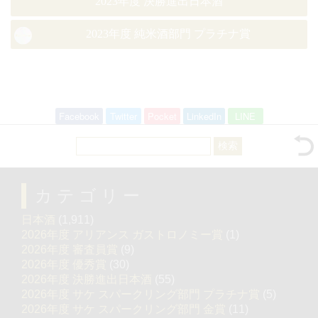
2023年度 決勝進出日本酒
2023年度 純米酒部門 プラチナ賞
Facebook
Twitter
Pocket
LinkedIn
LINE
検
索:
カテゴリー
日本酒
(1,911)
2026年度 アリアンス ガストロノミー賞
(1)
2026年度 審査員賞
(9)
2026年度 優秀賞
(30)
2026年度 決勝進出日本酒
(55)
2026年度 サケ スパークリング部門 プラチナ賞
(5)
2026年度 サケ スパークリング部門 金賞
(11)