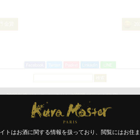
門 金賞
2
Facebook
Twitter
Pocket
LinkedIn
LINE
検
索:
2020年度 サケ スパークリング部門 プラチナ賞
(3)
2020年度 サケ スパークリング部門 金賞
(9)
Kura Master Paris
2020年度 山田錦部門 プラチナ賞
(3)
2020年度 山田錦部門 金賞
(15)
2020年度 雄町部門 プラチナ賞
(3)
2020年度 雄町部門 金賞
(11)
イトはお酒に関する情報を扱っており、閲覧にはお住
2020年度 出羽燦々部門 プラチナ賞
(3)