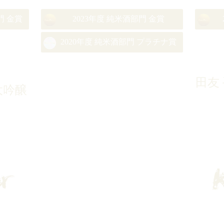
門 金賞
2023年度 純米酒部門 金賞
2020年度 純米酒部門 プラチナ賞
田友
大吟醸