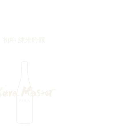
初梅 純米吟醸