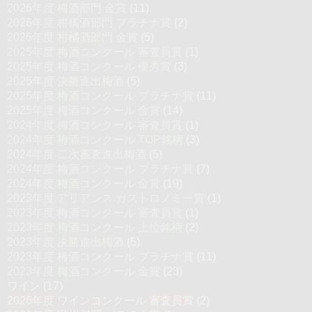
2026年度 梅酒部門 金賞
(11)
2026年度 柑橘酒部門 プラチナ賞
(2)
2026年度 柑橘酒部門 金賞
(5)
2025年度 梅酒コンクール 審査員賞
(1)
2025年度 梅酒コンクール 優秀賞
(3)
2025年度 決勝進出梅酒
(5)
2025年度 梅酒コンクール プラチナ賞
(11)
2025年度 梅酒コンクール 金賞
(14)
2024年度 梅酒コンクール 審査員賞
(1)
2024年度 梅酒コンクール TOP銘柄
(3)
2024年度 二次審査進出梅酒
(5)
2024年度 梅酒コンクール プラチナ賞
(7)
2024年度 梅酒コンクール 金賞
(19)
2023年度 アリアンス ガストロノミー賞
(1)
2023年度 梅酒コンクール 審査員賞
(1)
2023年度 梅酒コンクール 上位銘柄
(2)
2023年度 決勝進出梅酒
(5)
2023年度 梅酒コンクール プラチナ賞
(11)
2023年度 梅酒コンクール 金賞
(23)
ワイン
(17)
2026年度 ワインコンクール 審査員賞
(2)