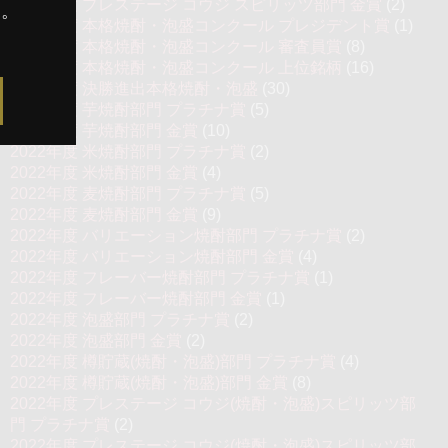
2023年度 プレステージ コウジ スピリッツ部門 金賞
(2)
す。
2022年度 本格焼酎・泡盛コンクール プレジデント賞
(1)
2022年度 本格焼酎・泡盛コンクール 審査員賞
(8)
2022年度 本格焼酎・泡盛コンクール 上位銘柄
(16)
2022年度 決勝進出本格焼酎・泡盛
(30)
2022年度 芋焼酎部門 プラチナ賞
(5)
2022年度 芋焼酎部門 金賞
(10)
2022年度 米焼酎部門 プラチナ賞
(2)
2022年度 米焼酎部門 金賞
(4)
2022年度 麦焼酎部門 プラチナ賞
(5)
2022年度 麦焼酎部門 金賞
(9)
2022年度 バリエーション焼酎部門 プラチナ賞
(2)
2022年度 バリエーション焼酎部門 金賞
(4)
2022年度 フレーバー焼酎部門 プラチナ賞
(1)
2022年度 フレーバー焼酎部門 金賞
(1)
2022年度 泡盛部門 プラチナ賞
(2)
2022年度 泡盛部門 金賞
(2)
2022年度 樽貯蔵(焼酎・泡盛)部門 プラチナ賞
(4)
2022年度 樽貯蔵(焼酎・泡盛)部門 金賞
(8)
2022年度 プレステージ コウジ(焼酎・泡盛)スピリッツ部
門 プラチナ賞
(2)
2022年度 プレステージ コウジ(焼酎・泡盛)スピリッツ部