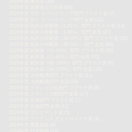
2025年度 優秀賞
(30)
2025年度 決勝進出日本酒
(50)
2025年度 サケ スパークリング部門 プラチナ賞
(7)
2025年度 サケ スパークリング部門 金賞
(12)
2025年度 純米大吟醸酒（1-35%）部門 プラチナ賞
(14)
2025年度 純米大吟醸酒（1-35%）部門 金賞
(27)
2025年度 純米大吟醸酒（36-50%）部門 プラチナ賞
(35)
2025年度 純米大吟醸酒（36-50%）部門 金賞
(69)
2025年度 純米酒（51-65%）部門 プラチナ賞
(35)
2025年度 純米酒（51-65%）部門 金賞
(70)
2025年度 純米酒（66-100%）部門 プラチナ賞
(6)
2025年度 純米酒（66-100%）部門 金賞
(10)
2025年度 大吟醸酒部門 プラチナ賞
(11)
2025年度 大吟醸酒部門 金賞
(18)
2025年度 クラシック酛部門 プラチナ賞
(8)
2025年度 クラシック酛部門 金賞
(17)
2025年度 古酒部門 プラチナ賞
(7)
2025年度 古酒部門 金賞
(12)
2024年度 プレジデント賞
(1)
2024年度 アリアンス ガストロノミー賞
(1)
2024年度 審査員賞
(6)
2024年度 TOP銘柄
(24)