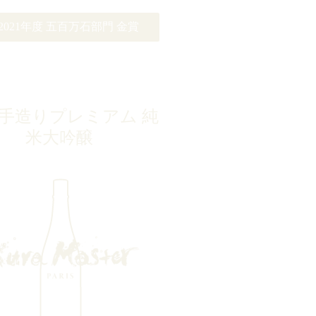
2021年度 五百万石部門 金賞
 手造りプレミアム 純
米大吟醸