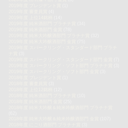
2019年度 プレジデント賞
(1)
2019年度 審査員賞
(4)
2019年度 上位14銘柄
(14)
2019年度 純米酒部門 プラチナ賞
(34)
2019年度 純米酒部門 金賞
(78)
2019年度 純米大吟醸酒部門 プラチナ賞
(32)
2019年度 純米大吟醸酒部門 金賞
(75)
2019年度 スパークリング・スタンダード部門 プラチ
ナ賞
(3)
2019年度 スパークリング・スタンダード部門 金賞
(7)
2019年度 スパークリング・ソフト部門 プラチナ賞
(3)
2019年度 スパークリング・ソフト部門 金賞
(3)
2018年度 プレジデント賞
(1)
2018年度 審査員賞
(3)
2018年度 上位12銘柄
(12)
2018年度 純米酒部門 プラチナ賞
(10)
2018年度 純米酒部門 金賞
(25)
2018年度 純米大吟醸＆純米吟醸酒部門 プラチナ賞
(62)
2018年度 純米大吟醸＆純米吟醸酒部門 金賞
(107)
2018年度 にごり酒部門 プラチナ賞
(3)