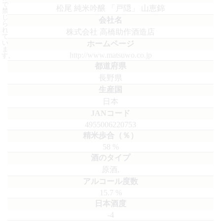
で
松尾 純米吟醸 「戸隠」 山恵錦
禁
じ
ら
れ
株式会社 高橋助作酒造店
て
い
ま
http://www.matsuwo.co.jp
す。
長野県
日本
4955006220753
58
%
原酒
,
15.7
%
-4