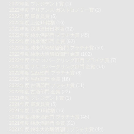
2022年度 プレジデント賞
(1)
2022年度 アリアンス ガストロノミー賞
(1)
2022年度 審査員賞
(5)
2022年度 上位16銘柄
(16)
2022年度 決勝進出日本酒
(32)
2022年度 純米酒部門 プラチナ賞
(45)
2022年度 純米酒部門 金賞
(92)
2022年度 純米大吟醸酒部門 プラチナ賞
(50)
2022年度 純米大吟醸酒部門 金賞
(102)
2022年度 サケ スパークリング部門 プラチナ賞
(7)
2022年度 サケ スパークリング部門 金賞
(13)
2022年度 生酛部門 プラチナ賞
(8)
2022年度 生酛部門 金賞
(16)
2022年度 古酒部門 プラチナ賞
(11)
2022年度 古酒部門 金賞
(22)
2021年度 プレジデント賞
(1)
2021年度 審査員賞
(5)
2021年度 上位16銘柄
(16)
2021年度 純米酒部門 プラチナ賞
(45)
2021年度 純米酒部門 金賞
(91)
2021年度 純米大吟醸酒部門 プラチナ賞
(44)