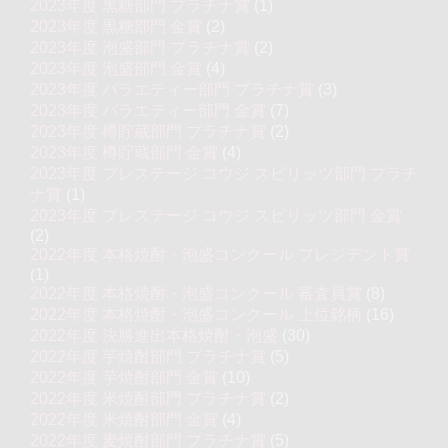
2023年度 黒糖部門 プラチナ賞
(1)
2023年度 黒糖部門 金賞
(2)
2023年度 泡盛部門 プラチナ賞
(2)
2023年度 泡盛部門 金賞
(4)
2023年度 バラエティー部門 プラチナ賞
(3)
2023年度 バラエティー部門 金賞
(7)
2023年度 樽貯蔵部門 プラチナ賞
(2)
2023年度 樽貯蔵部門 金賞
(4)
2023年度 プレステージ コウジ スピリッツ部門 プラチ
ナ賞
(1)
2023年度 プレステージ コウジ スピリッツ部門 金賞
(2)
2022年度 本格焼酎・泡盛コンクール プレジデント賞
(1)
2022年度 本格焼酎・泡盛コンクール 審査員賞
(8)
2022年度 本格焼酎・泡盛コンクール 上位銘柄
(16)
2022年度 決勝進出本格焼酎・泡盛
(30)
2022年度 芋焼酎部門 プラチナ賞
(5)
2022年度 芋焼酎部門 金賞
(10)
2022年度 米焼酎部門 プラチナ賞
(2)
2022年度 米焼酎部門 金賞
(4)
2022年度 麦焼酎部門 プラチナ賞
(5)