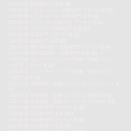
2022年度 麦焼酎部門 金賞
(9)
2022年度 バリエーション焼酎部門 プラチナ賞
(2)
2022年度 バリエーション焼酎部門 金賞
(4)
2022年度 フレーバー焼酎部門 プラチナ賞
(1)
2022年度 フレーバー焼酎部門 金賞
(1)
2022年度 泡盛部門 プラチナ賞
(2)
2022年度 泡盛部門 金賞
(2)
2022年度 樽貯蔵(焼酎・泡盛)部門 プラチナ賞
(4)
2022年度 樽貯蔵(焼酎・泡盛)部門 金賞
(8)
2022年度 プレステージ コウジ(焼酎・泡盛)スピリッ
ツ部門 プラチナ賞
(2)
2022年度 プレステージ コウジ(焼酎・泡盛)スピリッ
ツ部門 金賞
(3)
2021年度 本格焼酎・泡盛コンクール プレジデント賞
(1)
2021年度 本格焼酎・泡盛コンクール 審査員賞
(6)
2021年度 本格焼酎・泡盛コンクール 上位銘柄
(13)
2021年度 芋焼酎部門 プラチナ賞
(6)
2021年度 芋焼酎部門 金賞
(11)
2021年度 米焼酎部門 プラチナ賞
(4)
2021年度 米焼酎部門 金賞
(7)