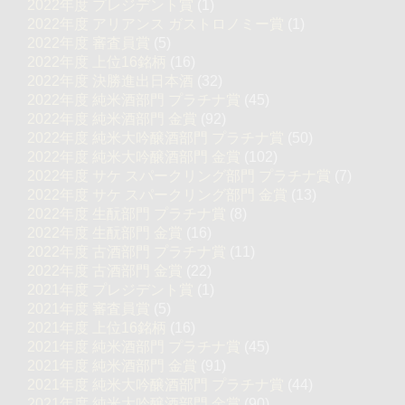
2022年度 プレジデント賞
(1)
2022年度 アリアンス ガストロノミー賞
(1)
2022年度 審査員賞
(5)
2022年度 上位16銘柄
(16)
2022年度 決勝進出日本酒
(32)
2022年度 純米酒部門 プラチナ賞
(45)
2022年度 純米酒部門 金賞
(92)
2022年度 純米大吟醸酒部門 プラチナ賞
(50)
2022年度 純米大吟醸酒部門 金賞
(102)
2022年度 サケ スパークリング部門 プラチナ賞
(7)
2022年度 サケ スパークリング部門 金賞
(13)
2022年度 生酛部門 プラチナ賞
(8)
2022年度 生酛部門 金賞
(16)
2022年度 古酒部門 プラチナ賞
(11)
2022年度 古酒部門 金賞
(22)
2021年度 プレジデント賞
(1)
2021年度 審査員賞
(5)
2021年度 上位16銘柄
(16)
2021年度 純米酒部門 プラチナ賞
(45)
2021年度 純米酒部門 金賞
(91)
2021年度 純米大吟醸酒部門 プラチナ賞
(44)
2021年度 純米大吟醸酒部門 金賞
(90)