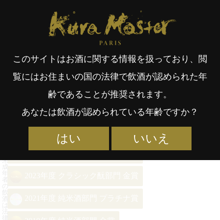
Kura Master Paris
受賞酒検索
受賞蔵元一覧
受賞酒取扱店
Fr
日
このサイトはお酒に関する情報を扱っており、閲
an
本
セトイチ 手の鳴る方へ
覧にはお住まいの国の法律で飲酒が認められた年
齢であることが推奨されます。
çai
語
あなたは飲酒が認められている年齢ですか？
2025年度 純米酒（51-65%）部門 金賞
はい
いいえ
s
2024年度 クラシック酛部門 金賞
未
成
年
2023年度 クラシック酛部門 金賞
者
の
飲
2021年度 純米酒部門 プラチナ賞
酒
は
法
律