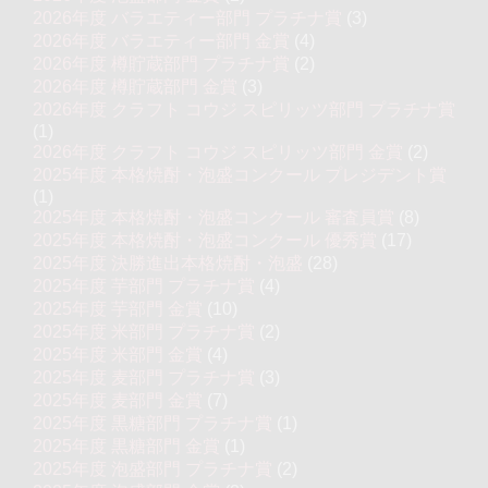
2026年度 バラエティー部門 プラチナ賞
(3)
2026年度 バラエティー部門 金賞
(4)
2026年度 樽貯蔵部門 プラチナ賞
(2)
2026年度 樽貯蔵部門 金賞
(3)
2026年度 クラフト コウジ スピリッツ部門 プラチナ賞
(1)
2026年度 クラフト コウジ スピリッツ部門 金賞
(2)
2025年度 本格焼酎・泡盛コンクール プレジデント賞
(1)
2025年度 本格焼酎・泡盛コンクール 審査員賞
(8)
2025年度 本格焼酎・泡盛コンクール 優秀賞
(17)
2025年度 決勝進出本格焼酎・泡盛
(28)
2025年度 芋部門 プラチナ賞
(4)
2025年度 芋部門 金賞
(10)
2025年度 米部門 プラチナ賞
(2)
2025年度 米部門 金賞
(4)
2025年度 麦部門 プラチナ賞
(3)
2025年度 麦部門 金賞
(7)
2025年度 黒糖部門 プラチナ賞
(1)
2025年度 黒糖部門 金賞
(1)
2025年度 泡盛部門 プラチナ賞
(2)