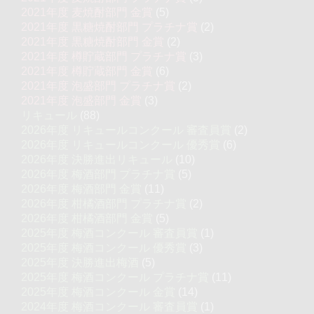
2021年度 麦焼酎部門 金賞
(5)
2021年度 黒糖焼酎部門 プラチナ賞
(2)
2021年度 黒糖焼酎部門 金賞
(2)
2021年度 樽貯蔵部門 プラチナ賞
(3)
2021年度 樽貯蔵部門 金賞
(6)
2021年度 泡盛部門 プラチナ賞
(2)
2021年度 泡盛部門 金賞
(3)
リキュール
(88)
2026年度 リキュールコンクール 審査員賞
(2)
2026年度 リキュールコンクール 優秀賞
(6)
2026年度 決勝進出リキュール
(10)
2026年度 梅酒部門 プラチナ賞
(5)
2026年度 梅酒部門 金賞
(11)
2026年度 柑橘酒部門 プラチナ賞
(2)
2026年度 柑橘酒部門 金賞
(5)
2025年度 梅酒コンクール 審査員賞
(1)
2025年度 梅酒コンクール 優秀賞
(3)
2025年度 決勝進出梅酒
(5)
2025年度 梅酒コンクール プラチナ賞
(11)
2025年度 梅酒コンクール 金賞
(14)
2024年度 梅酒コンクール 審査員賞
(1)