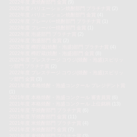
2022年度 麦焼酎部門 金賞
(9)
2022年度 バリエーション焼酎部門 プラチナ賞
(2)
2022年度 バリエーション焼酎部門 金賞
(4)
2022年度 フレーバー焼酎部門 プラチナ賞
(1)
2022年度 フレーバー焼酎部門 金賞
(1)
2022年度 泡盛部門 プラチナ賞
(2)
2022年度 泡盛部門 金賞
(2)
2022年度 樽貯蔵(焼酎・泡盛)部門 プラチナ賞
(4)
2022年度 樽貯蔵(焼酎・泡盛)部門 金賞
(8)
2022年度 プレステージ コウジ(焼酎・泡盛)スピリッ
ツ部門 プラチナ賞
(2)
2022年度 プレステージ コウジ(焼酎・泡盛)スピリッ
ツ部門 金賞
(3)
2021年度 本格焼酎・泡盛コンクール プレジデント賞
(1)
2021年度 本格焼酎・泡盛コンクール 審査員賞
(6)
2021年度 本格焼酎・泡盛コンクール 上位銘柄
(13)
2021年度 芋焼酎部門 プラチナ賞
(6)
2021年度 芋焼酎部門 金賞
(11)
2021年度 米焼酎部門 プラチナ賞
(4)
2021年度 米焼酎部門 金賞
(7)
2021年度 麦焼酎部門 プラチナ賞
(3)