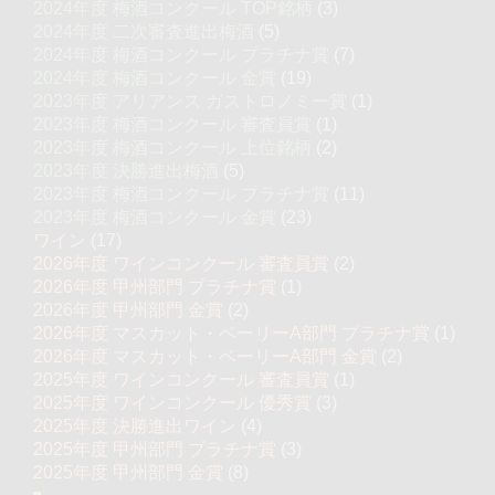
2024年度 梅酒コンクール TOP銘柄
(3)
2024年度 二次審査進出梅酒
(5)
2024年度 梅酒コンクール プラチナ賞
(7)
2024年度 梅酒コンクール 金賞
(19)
2023年度 アリアンス ガストロノミー賞
(1)
2023年度 梅酒コンクール 審査員賞
(1)
2023年度 梅酒コンクール 上位銘柄
(2)
2023年度 決勝進出梅酒
(5)
2023年度 梅酒コンクール プラチナ賞
(11)
2023年度 梅酒コンクール 金賞
(23)
ワイン
(17)
2026年度 ワインコンクール 審査員賞
(2)
2026年度 甲州部門 プラチナ賞
(1)
2026年度 甲州部門 金賞
(2)
2026年度 マスカット・ベーリーA部門 プラチナ賞
(1)
2026年度 マスカット・ベーリーA部門 金賞
(2)
2025年度 ワインコンクール 審査員賞
(1)
2025年度 ワインコンクール 優秀賞
(3)
2025年度 決勝進出ワイン
(4)
2025年度 甲州部門 プラチナ賞
(3)
2025年度 甲州部門 金賞
(8)