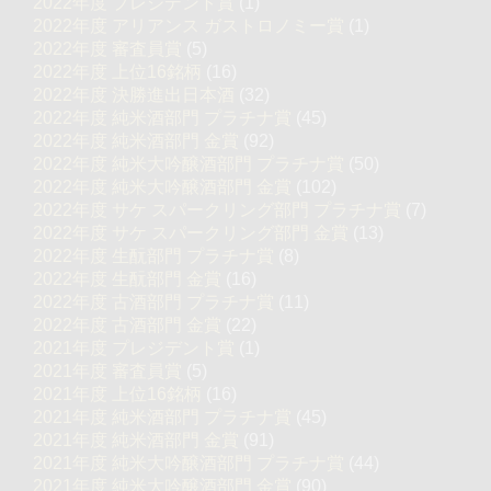
2022年度 プレジデント賞
(1)
2022年度 アリアンス ガストロノミー賞
(1)
2022年度 審査員賞
(5)
2022年度 上位16銘柄
(16)
2022年度 決勝進出日本酒
(32)
2022年度 純米酒部門 プラチナ賞
(45)
2022年度 純米酒部門 金賞
(92)
2022年度 純米大吟醸酒部門 プラチナ賞
(50)
2022年度 純米大吟醸酒部門 金賞
(102)
2022年度 サケ スパークリング部門 プラチナ賞
(7)
2022年度 サケ スパークリング部門 金賞
(13)
2022年度 生酛部門 プラチナ賞
(8)
2022年度 生酛部門 金賞
(16)
2022年度 古酒部門 プラチナ賞
(11)
2022年度 古酒部門 金賞
(22)
2021年度 プレジデント賞
(1)
2021年度 審査員賞
(5)
2021年度 上位16銘柄
(16)
2021年度 純米酒部門 プラチナ賞
(45)
2021年度 純米酒部門 金賞
(91)
2021年度 純米大吟醸酒部門 プラチナ賞
(44)
2021年度 純米大吟醸酒部門 金賞
(90)