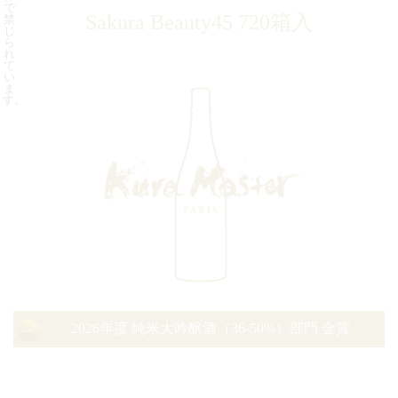
で
Sakura Beauty45 720箱入
禁
じ
ら
れ
て
い
ま
す。
2026年度 純米大吟醸酒（36-50%）部門 金賞