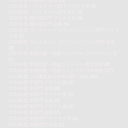
2025年度 泡盛部門 金賞
(2)
2025年度 バラエティー部門 プラチナ賞
(2)
2025年度 バラエティー部門 金賞
(4)
2025年度 樽貯蔵部門 プラチナ賞
(3)
2025年度 樽貯蔵部門 金賞
(5)
2025年度 プレステージ コウジ スピリッツ部門 プラチ
ナ賞
(1)
2025年度 プレステージ コウジ スピリッツ部門 金賞
(3)
2024年度 本格焼酎・泡盛コンクール プレジデント賞
(1)
2024年度 本格焼酎・泡盛コンクール 審査員賞
(8)
2024年度 本格焼酎・泡盛コンクール TOP銘柄
(17)
2024年度 二次審査進出本格焼酎・泡盛
(30)
2024年度 芋部門 プラチナ賞
(4)
2024年度 芋部門 金賞
(8)
2024年度 米部門 プラチナ賞
(2)
2024年度 米部門 金賞
(5)
2024年度 麦部門 プラチナ賞
(3)
2024年度 麦部門 金賞
(7)
2024年度 黒糖部門 プラチナ賞
(2)
2024年度 黒糖部門 金賞
(2)