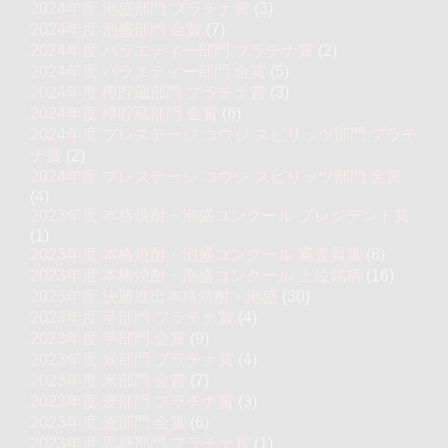
2024年度 泡盛部門 プラチナ賞
(3)
2024年度 泡盛部門 金賞
(7)
2024年度 バラエティー部門 プラチナ賞
(2)
2024年度 バラエティー部門 金賞
(5)
2024年度 樽貯蔵部門 プラチナ賞
(3)
2024年度 樽貯蔵部門 金賞
(6)
2024年度 プレステージ コウジ スピリッツ部門 プラチ
ナ賞
(2)
2024年度 プレステージ コウジ スピリッツ部門 金賞
(4)
2023年度 本格焼酎・泡盛コンクール プレジデント賞
(1)
2023年度 本格焼酎・泡盛コンクール 審査員賞
(8)
2023年度 本格焼酎・泡盛コンクール 上位銘柄
(16)
2023年度 決勝進出本格焼酎・泡盛
(30)
2023年度 芋部門 プラチナ賞
(4)
2023年度 芋部門 金賞
(9)
2023年度 米部門 プラチナ賞
(4)
2023年度 米部門 金賞
(7)
2023年度 麦部門 プラチナ賞
(3)
2023年度 麦部門 金賞
(6)
2023年度 黒糖部門 プラチナ賞
(1)