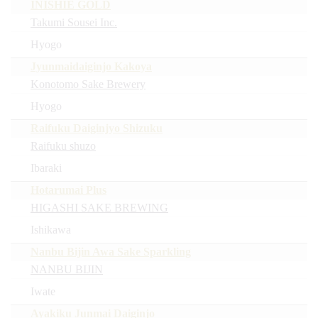
INISHIE GOLD
Takumi Sousei Inc.
Hyogo
Jyunmaidaiginjo Kakoya
Konotomo Sake Brewery
Hyogo
Raifuku Daiginjyo Shizuku
Raifuku shuzo
Ibaraki
Hotarumai Plus
HIGASHI SAKE BREWING
Ishikawa
Nanbu Bijin Awa Sake Sparkling
NANBU BIJIN
Iwate
Ayakiku Junmai Daiginjo