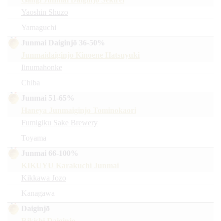
Yaoshin Shuzo
Yamaguchi
Junmai Daiginjō 36-50%
Junmaidaiginjo Kinoene Hatsuyuki
Iinumahonke
Chiba
Junmai 51-65%
Haneya Junmaiginjo Tominokaori
Fumigiku Sake Brewery
Toyama
Junmai 66-100%
KIKUYU Karakuchi Junmai
Kikkawa Jozo
Kanagawa
Daiginjō
Rikishi Daiginjo