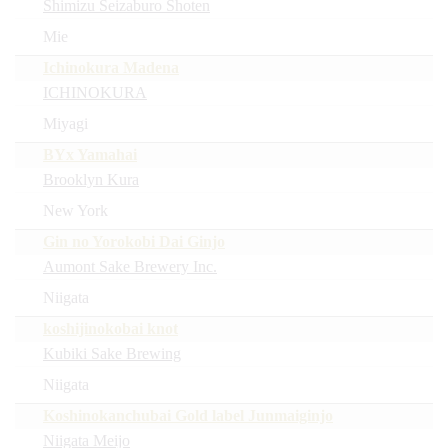
Shimizu Seizaburo Shoten
Mie
Ichinokura Madena
ICHINOKURA
Miyagi
BYx Yamahai
Brooklyn Kura
New York
Gin no Yorokobi Dai Ginjo
Aumont Sake Brewery Inc.
Niigata
koshijinokobai knot
Kubiki Sake Brewing
Niigata
Koshinokanchubai Gold label Junmaiginjo
Niigata Meijo