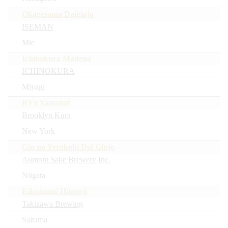
Okagesama Daiginjo
ISEMAN
Mie
Ichinokura Madena
ICHINOKURA
Miyagi
BYx Yamahai
Brooklyn Kura
New York
Gin no Yorokobi Dai Ginjo
Aumont Sake Brewery Inc.
Niigata
Kikuizumi Hitosuji
Takizawa Brewing
Saitama