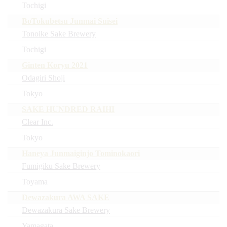
Tochigi
BoTokubetsu Junmai Suisei
Tonoike Sake Brewery
Tochigi
Ginten Koryu 2021
Odagiri Shoji
Tokyo
SAKE HUNDRED RAIHI
Clear Inc.
Tokyo
Haneya Junmaiginjo Tominokaori
Fumigiku Sake Brewery
Toyama
Dewazakura AWA SAKE
Dewazakura Sake Brewery
Yamagata