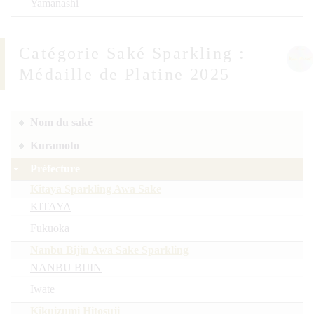
Yamanashi
Saké Sparkling :
Médaille de Platine 2025
Nom du saké
Kuramoto
Préfecture
Kitaya Sparkling Awa Sake
KITAYA
Fukuoka
Nanbu Bijin Awa Sake Sparkling
NANBU BIJIN
Iwate
Kikuizumi Hitosuji