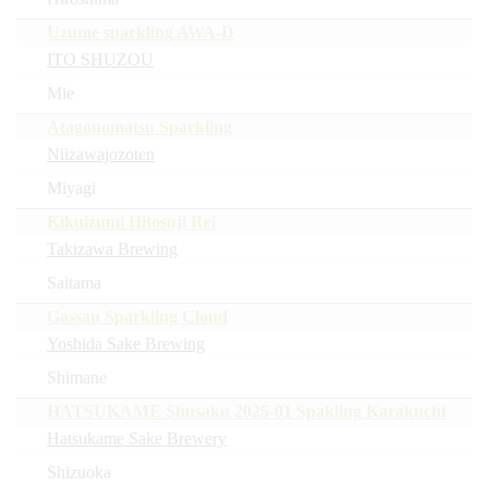
Uzume sparkling AWA-D
ITO SHUZOU
Mie
Atagonomatsu Sparkling
Niizawajozoten
Miyagi
Kikuizumi Hitosuji Rei
Takizawa Brewing
Saitama
Gassan Sparkling Cloud
Yoshida Sake Brewing
Shimane
HATSUKAME Shusaku 2025-01 Spakling Karakuchi
Hatsukame Sake Brewery
Shizuoka