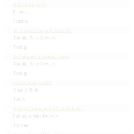
Rikishi Daiginjo
Kamaya
Saitama
Bo Junmai Daiginjo Omachi
Tonoike Sake Brewery
Tochigi
BoTokubetsu Junmai Suisei
Tonoike Sake Brewery
Tochigi
Ginten Koryu 2021
Odagiri Shoji
Tokyo
Haneya Junmaiginjo Tominokaori
Fumigiku Sake Brewery
Toyama