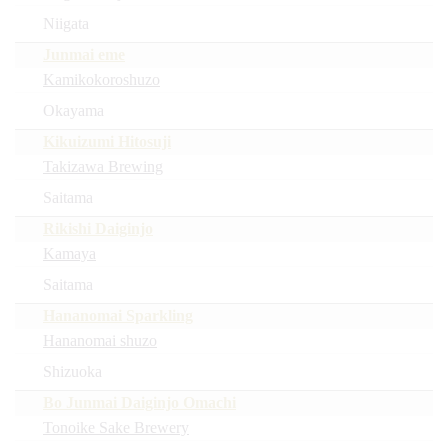
Niigata
Junmai eme
Kamikokoroshuzo
Okayama
Kikuizumi Hitosuji
Takizawa Brewing
Saitama
Rikishi Daiginjo
Kamaya
Saitama
Hananomai Sparkling
Hananomai shuzo
Shizuoka
Bo Junmai Daiginjo Omachi
Tonoike Sake Brewery