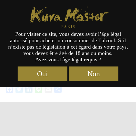
Kura Master Paris
Pour visiter ce site, vous devez avoir l’âge légal
autorisé pour acheter ou consommer de l’alcool. S’il
Les lauréats du concours de Saké
n’existe pas de législation à cet égard dans votre pays,
vous devez être âgé de 18 ans ou moins.
japonais 2025
Avez-vous l'âge légal requis ?
Oui
Non
Facebook
Twitter
LinkedIn
Line
Email
Partager