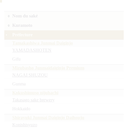
Nom du saké
Kuramoto
Préfecture
Tamakashiwa Junmai Daiginjo
YAMADASHOTEN
Gifu
Mizubasho Junmaidaiginjo Premium
NAGAI SHUZOU
Gunma
Kokushimuso nijuhachi
Takasago sake brewery
Hokkaido
Shirayuki Junmai Daiginjo Daihouju
Konishisyuzo