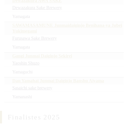
Dewazakura AWA SAKE
Dewazakura Sake Brewery
Yamagata
SAWAMASAMUNE Junmaidaiginjo Benihana-ya Jubei
Yukimegami
Furusawa Sake Brewery
Yamagata
Gangi Junmai Daiginjo Sekirei
Yaoshin Shuzo
Yamaguchi
Dan Yamahai Junmai Daiginjo Banshu Aiyama
Sasaichi sake brewery
Yamanashi
Finalistes 2025