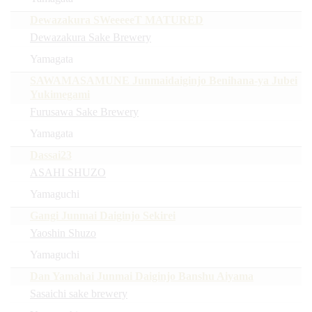
Dewazakura SWeeeeeT MATURED
Dewazakura Sake Brewery
Yamagata
SAWAMASAMUNE Junmaidaiginjo Benihana-ya Jubei
Yukimegami
Furusawa Sake Brewery
Yamagata
Dassai23
ASAHI SHUZO
Yamaguchi
Gangi Junmai Daiginjo Sekirei
Yaoshin Shuzo
Yamaguchi
Dan Yamahai Junmai Daiginjo Banshu Aiyama
Sasaichi sake brewery