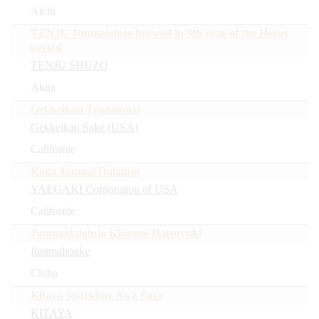
Aichi
TENJU Junmaiginjo brewed in 9th year of the Heisei
period
TENJU SHUZO
Akita
Gekkeikan Traditional
Gekkeikan Sake (USA)
Californie
Roga Junmai Daiginjo
YAEGAKI Corporation of USA
Californie
Junmaidaiginjo Kinoene Hatsuyuki
Iinumahonke
Chiba
Kitaya Sparkling Awa Sake
KITAYA