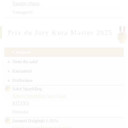
Yaoshin Shuzo
Yamaguchi
Prix du Jury Kura Master 2025
Catégorie
Nom du saké
Kuramoto
Préfecture
Saké Sparkling
Kitaya Sparkling Awa Sake
KITAYA
Fukuoka
Junmai Daiginjō 1-35%
Gangi Junmai Daiginjo Sekirei