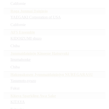
Californie
Roga Junmai Daiginjo
YAEGAKI Corporation of USA
Californie
AFS Ensemble
KIDOIZUMI shuzo
Chiba
Junmaidaiginjo Kinoene Hatsuyuki
Iinumahonke
Chiba
Hakugakusen Jyunmaidaiginjyo NUREGARASU
Yasumoto-syuzo
Fukui
Kitaya Sparkling Awa Sake
KITAYA