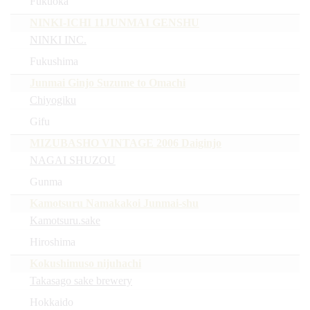
Fukuoka
NINKI-ICHI 11JUNMAI GENSHU
NINKI INC.
Fukushima
Junmai Ginjo Suzume to Omachi
Chiyogiku
Gifu
MIZUBASHO VINTAGE 2006 Daiginjo
NAGAI SHUZOU
Gunma
Kamotsuru Namakakoi Junmai-shu
Kamotsuru.sake
Hiroshima
Kokushimuso nijuhachi
Takasago sake brewery
Hokkaido