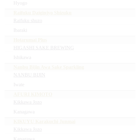
Hyogo
Raifuku Daiginjyo Shizuku
Raifuku shuzo
Ibaraki
Hotarumai Plus
HIGASHI SAKE BREWING
Ishikawa
Nanbu Bijin Awa Sake Sparkling
NANBU BIJIN
Iwate
AFURI KIMOTO
Kikkawa Jozo
Kanagawa
KIKUYU Karakuchi Junmai
Kikkawa Jozo
Kanagawa