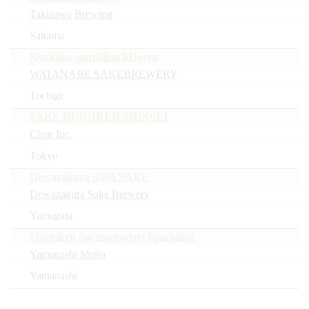
Takizawa Brewing
Saitama
Kyokuko sparkling kiJosyu
WATANABE SAKEBREWERY
Tochigi
SAKE HUNDRED SHINSEI
Clear Inc.
Tokyo
Dewazakura AWA SAKE
Dewazakura Sake Brewery
Yamagata
Shichiken Soranoirodori Sparkling
Yamanashi Meijo
Yamanashi