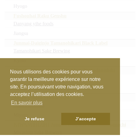
Hyogo
Fushouhai Raku Genshu
Danyang yihe foods
Jiangsu
Junmai-Daiginjo Tamanohikari Black Label
Tamanohikari Sake Brewing
Kyoto
Hiwata Kimoto Junmai Daiginjo Yamadanishiki
Nous utilisons des cookies pour vous
Hagino Shuzo
garantir la meilleure expérience sur notre
site. En poursuivant votre navigation, vous
Miyagi
acceptez l’utilisation des cookies.
Metro politan Sendai M30
En savoir plus
Niizawajozoten
Miyagi
Je refuse
J’accepte
KIWAMIHIJIRI Junmai Daiginjo Takashimaomachi
Miyashita Sake Brewery