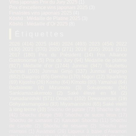
Vins japonais Prix du Jury 2025
(1)
Prix d'excellence vins japonais 2025
(3)
Finalistes vins japonais 2025
(4)
Kōshū : Médaille de Platine 2025
(3)
Kōshū : Médaille d’Or 2025
(8)
Étiquettes
2026
(414)
2025
(448)
2024
(493)
2023
(454)
2022
(430)
2021
(370)
2020
(271)
2019
(235)
2018
(211)
2017
(180)
Prix du Président
(14)
Prix Alliance
Gastronomie
(5)
Prix du Jury
(94)
Médaille de platine
(927)
Médaille d’or
(1744)
Junmai
(347)
Tokubetsu
Junmai
(103)
Junmai Ginjo
(337)
Junmai Daiginjo
(682)
Daiginjo
(65)
Genshu
(170)
Nigori
(12)
Sparkling
(69)
Kijoshu
(26)
Koshu
(64)
Kimoto
(80)
Yamahaï
(64)
Bodaïmoto
(4)
Mizumoto
(3)
Sokujomoto
(34)
Sankiamazakemoto
(2)
Saké élevé en fût
(2)
Yamadanishiki
(571)
Omachi
(102)
Dewasansan
(19)
Gohyakumangoku
(93)
Miyamanishiki
(65)
Saké vieilli
à long terme
(10)
Shochu de patate
(73)
Shochu de riz
(42)
Shochu d'orge
(59)
Shochu de sucre brun
(17)
Shochu de sarrasin
(2)
Kasutori Shochu
(11)
Shochu
de carotte
(2)
Shochu de sésame
(2)
Shochu aux
marrons
(1)
Awamori
(26)
Liqueur à base d'Awamori