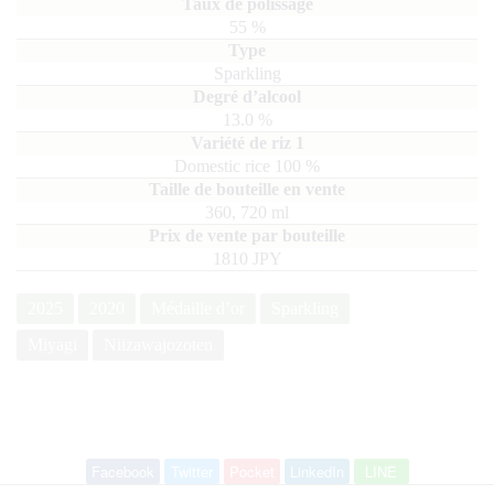
55
%
Sparkling
13.0
%
domestic rice
100
360, 720
ml
1810 JPY
2025
2020
Médaille d’or
Sparkling
Miyagi
Niizawajozoten
Facebook
Twitter
Pocket
LinkedIn
LINE