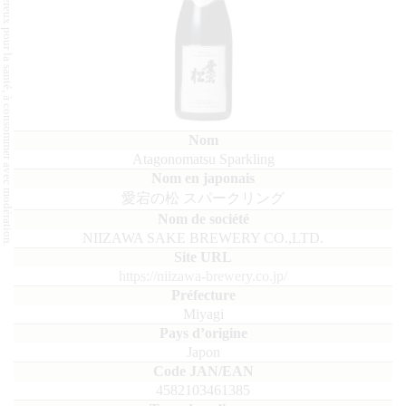
L'abus d'alcool est dangereux pour la santé, à consommer avec modération.
Atagonomatsu Sparkling
愛宕の松 スパークリング
NIIZAWA SAKE BREWERY CO.,LTD.
https://niizawa-brewery.co.jp/
Miyagi
Japon
4582103461385