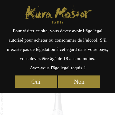
Kura Master Paris
Recherche
Kuramoto
Points de vente
Fr
日
Pour visiter ce site, vous devez avoir l’âge légal
an
本
Atagonomatsu Sparkling
autorisé pour acheter ou consommer de l’alcool. S’il
n’existe pas de législation à cet égard dans votre pays,
çai
語
vous devez être âgé de 18 ans ou moins.
Avez-vous l'âge légal requis ?
Saké Sparkling : Médaille d’Or 2025
s
Saké Sparkling : Médaille d’Or 2020
Oui
Non