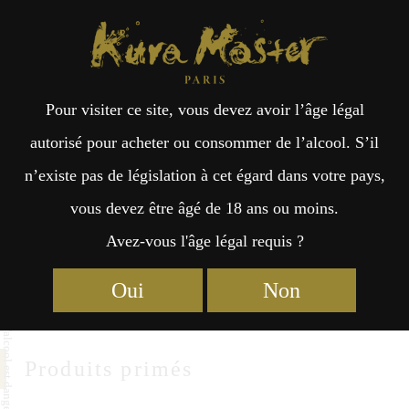
Kura Master Paris
Recherche
Kuramoto
Points de vente
Fr
日
Umeda-Shuzoujou
Pour visiter ce site, vous devez avoir l’âge légal
an
本
autorisé pour acheter ou consommer de l’alcool. S’il
Umeda-Shuzoujou & Co.
n’existe pas de législation à cet égard dans votre pays,
çai
語
6-3-8 Funakoshi, Aki-ku, Hiroshima-City
vous devez être âgé de 18 ans ou moins.
Hiroshima 736-0081
Avez-vous l'âge légal requis ?
s
https://www.honshu-ichi.com
Oui
Non
Produits primés