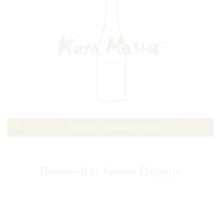
Daiginjo : Médaille d’Or 2025
Honshu-Ichi Junmai Daiginjo