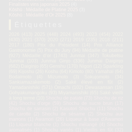
Finalistes vins japonais 2025
(4)
Kōshū : Médaille de Platine 2025
(3)
Kōshū : Médaille d’Or 2025
(8)
Étiquettes
2026
(413)
2025
(448)
2024
(493)
2023
(454)
2022
(430)
2021
(370)
2020
(271)
2019
(235)
2018
(211)
2017
(180)
Prix du Président
(14)
Prix Alliance
Gastronomie
(5)
Prix du Jury
(94)
Médaille de platine
(927)
Médaille d’or
(1743)
Junmai
(347)
Tokubetsu
Junmai
(103)
Junmai Ginjo
(336)
Junmai Daiginjo
(682)
Daiginjo
(65)
Genshu
(170)
Nigori
(12)
Sparkling
(69)
Kijoshu
(26)
Koshu
(64)
Kimoto
(80)
Yamahaï
(64)
Bodaïmoto
(4)
Mizumoto
(3)
Sokujomoto
(34)
Sankiamazakemoto
(2)
Saké élevé en fût
(2)
Yamadanishiki
(571)
Omachi
(102)
Dewasansan
(19)
Gohyakumangoku
(93)
Miyamanishiki
(65)
Saké vieilli
à long terme
(10)
Shochu de patate
(73)
Shochu de riz
(42)
Shochu d'orge
(59)
Shochu de sucre brun
(17)
Shochu de sarrasin
(2)
Kasutori Shochu
(11)
Shochu
de carotte
(2)
Shochu de sésame
(2)
Shochu aux
marrons
(1)
Awamori
(26)
Liqueur à base d'Awamori
(1)
Liqueur blanche
(1)
Shochu mélangé
(4)
Shochu
aromatisés
(1)
Shochu variés
(1)
Vieillis en fût
(32)