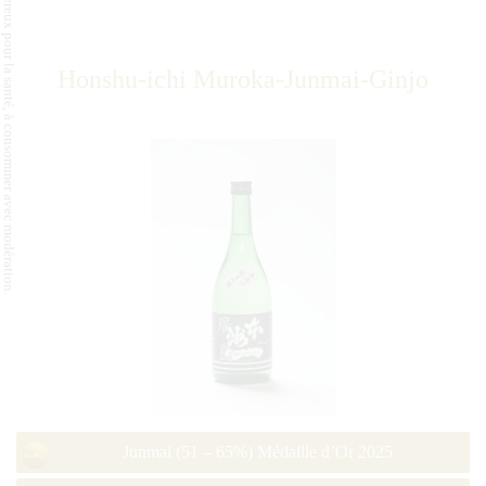
L'abus d'alcool est dangereux pour la santé, à consommer avec modération.
Honshu-ichi Muroka-Junmai-Ginjo
Junmai (51 – 65%) Médaille d’Or 2025