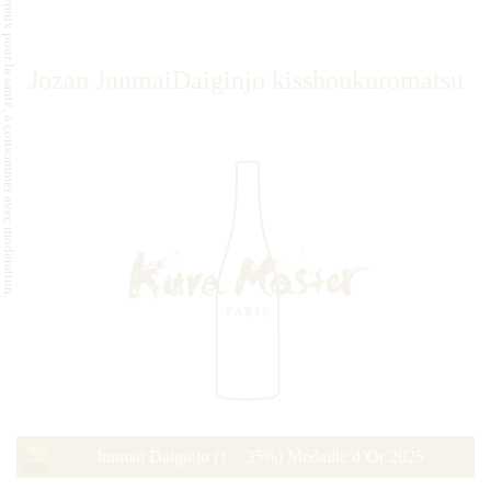
L'abus d'alcool est dangereux pour la santé, à consommer avec modération.
Jozan JunmaiDaiginjo kisshoukuromatsu
Junmai Daiginjo (1 – 35%) Médaille d’Or 2025