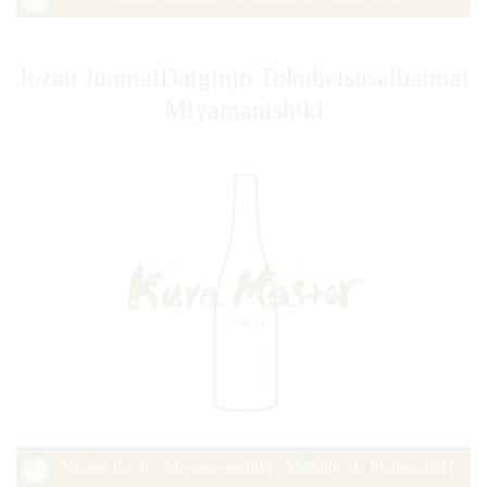
Jozan JunmaiDaiginjo Tokubetsusaibaimai
Miyamanishiki
Variété de riz : Miyama-nishiki : Médaille de Platine 2021