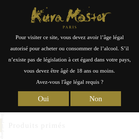
Kura Master Paris
Recherche
Kuramoto
Points de vente
Fr
日
TOKOYAMA SAKE BREWERY
Pour visiter ce site, vous devez avoir l’âge légal
an
本
autorisé pour acheter ou consommer de l’alcool. S’il
Tokoyama Sake Brewery
n’existe pas de législation à cet égard dans votre pays,
çai
語
1-19-10 Miyuki, Fukui-shi
vous devez être âgé de 18 ans ou moins.
Fukui 910-0854
Avez-vous l'âge légal requis ?
s
https://jozan.co.jp/
Oui
Non
Produits primés