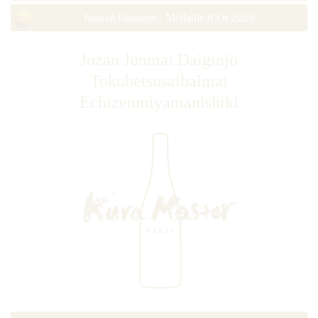
Junmai Daiginjo : Médaille d’Or 2020
Jozan Junmai Daiginjo
Tokubetsusaibaimai
Echizenmiyamanishiki