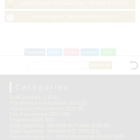
Junmai Daiginjo & Junmai Ginjo : Médaille d’Or 2018
Junmai Daiginjo : Médaille de Platine 2017
Facebook
Twitter
Pocket
LinkedIn
LINE
Rechercher :
Catégories
Saké japonais
(1 911)
Prix Alliance Gastronomie 2026
(1)
Prix du Jury Kura Master 2026
(9)
Prix d’excellence 2026
(30)
Finalistes 2026
(55)
Saké Sparkling : Médaille de Platine 2026
(5)
Saké Sparkling : Médaille d’Or 2026
(11)
Junmai Daiginjo (1 – 35%) Médaille de Platine 2026