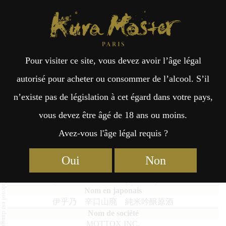
Kura Master Paris
Recherche
Kuramoto
Points de vente
Fr
日
Pour visiter ce site, vous devez avoir l’âge légal
an
本
Iono Dry Yamahai Junmai-Ginjyo-
autorisé pour acheter ou consommer de l’alcool. S’il
Gensyu Karakuchi
n’existe pas de législation à cet égard dans votre pays,
çai
語
vous devez être âgé de 18 ans ou moins.
Avez-vous l'âge légal requis ?
s
Moto Classique : Médaille d’Or 2025
Oui
Non
Iono Dry Yamahai Junmai-Ginjyo-Gensyu Karakuchi
伊乎乃 辛口山廃 純米吟醸原酒
MOTTOX INC.