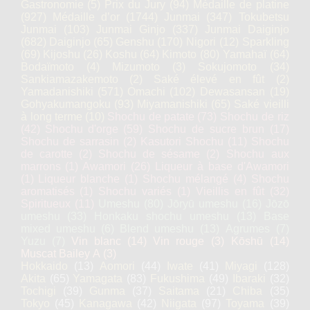
Gastronomie
(5)
Prix du Jury
(94)
Médaille de platine
(927)
Médaille d’or
(1744)
Junmai
(347)
Tokubetsu
Junmai
(103)
Junmai Ginjo
(337)
Junmai Daiginjo
(682)
Daiginjo
(65)
Genshu
(170)
Nigori
(12)
Sparkling
(69)
Kijoshu
(26)
Koshu
(64)
Kimoto
(80)
Yamahaï
(64)
Bodaïmoto
(4)
Mizumoto
(3)
Sokujomoto
(34)
Sankiamazakemoto
(2)
Saké élevé en fût
(2)
Yamadanishiki
(571)
Omachi
(102)
Dewasansan
(19)
Gohyakumangoku
(93)
Miyamanishiki
(65)
Saké vieilli
à long terme
(10)
Shochu de patate
(73)
Shochu de riz
(42)
Shochu d'orge
(59)
Shochu de sucre brun
(17)
Shochu de sarrasin
(2)
Kasutori Shochu
(11)
Shochu
de carotte
(2)
Shochu de sésame
(2)
Shochu aux
marrons
(1)
Awamori
(26)
Liqueur à base d'Awamori
(1)
Liqueur blanche
(1)
Shochu mélangé
(4)
Shochu
aromatisés
(1)
Shochu variés
(1)
Vieillis en fût
(32)
Spiritueux
(11)
Umeshu
(80)
Jōryū umeshu
(16)
Jōzō
umeshu
(33)
Honkaku shochu umeshu
(13)
Base
mixed umeshu
(6)
Blend umeshu
(13)
Agrumes
(7)
Yuzu
(7)
Vin blanc
(14)
Vin rouge
(3)
Kōshū
(14)
Muscat Bailey A
(3)
Hokkaido
(13)
Aomori
(44)
Iwate
(41)
Miyagi
(128)
Akita
(65)
Yamagata
(83)
Fukushima
(49)
Ibaraki
(32)
Tochigi
(39)
Gunma
(37)
Saitama
(21)
Chiba
(35)
Tokyo
(45)
Kanagawa
(42)
Niigata
(97)
Toyama
(39)