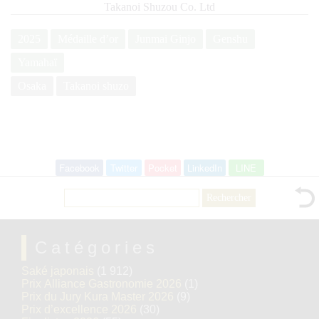
Takanoi Shuzou Co. Ltd
2025
Médaille d’or
Junmai Ginjo
Genshu
Yamahaï
Osaka
Takanoi shuzo
Facebook
Twitter
Pocket
LinkedIn
LINE
Rechercher :
Catégories
Saké japonais
(1 912)
Prix Alliance Gastronomie 2026
(1)
Prix du Jury Kura Master 2026
(9)
Prix d’excellence 2026
(30)