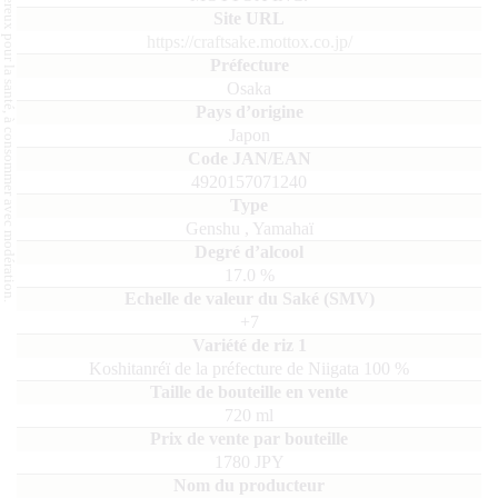
L'abus d'alcool est dangereux pour la santé, à consommer avec modération.
https://craftsake.mottox.co.jp/
Osaka
Japon
4920157071240
Genshu
,
Yamahaï
17.0
%
+7
Koshitanréï de la préfecture de Niigata
100
720
ml
1780 JPY