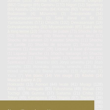
Junmai
(103)
Junmai Ginjo
(337)
Junmai Daiginjo
(682)
Daiginjo
(65)
Genshu
(170)
Nigori
(12)
Sparkling
(69)
Kijoshu
(26)
Koshu
(64)
Kimoto
(80)
Yamahaï
(64)
Bodaïmoto
(4)
Mizumoto
(3)
Sokujomoto
(34)
Sankiamazakemoto
(2)
Saké élevé en fût
(2)
Yamadanishiki
(571)
Omachi
(102)
Dewasansan
(19)
Gohyakumangoku
(93)
Miyamanishiki
(65)
Saké vieilli
à long terme
(10)
Shochu de patate
(73)
Shochu de riz
(42)
Shochu d'orge
(59)
Shochu de sucre brun
(17)
Shochu de sarrasin
(2)
Kasutori Shochu
(11)
Shochu
de carotte
(2)
Shochu de sésame
(2)
Shochu aux
marrons
(1)
Awamori
(26)
Liqueur à base d'Awamori
(1)
Liqueur blanche
(1)
Shochu mélangé
(4)
Shochu
aromatisés
(1)
Shochu variés
(1)
Vieillis en fût
(32)
Spiritueux
(11)
Umeshu
(80)
Jōryū umeshu
(16)
Jōzō
umeshu
(33)
Honkaku shochu umeshu
(13)
Base
mixed umeshu
(6)
Blend umeshu
(13)
Agrumes
(7)
Yuzu
(7)
Vin blanc
(14)
Vin rouge
(3)
Kōshū
(14)
Muscat Bailey A
(3)
Hokkaido
(13)
Aomori
(44)
Iwate
(41)
Miyagi
(128)
Akita
(65)
Yamagata
(83)
Fukushima
(49)
Ibaraki
(32)
Tochigi
(39)
Gunma
(37)
Saitama
(21)
Chiba
(35)
Tokyo
(45)
Kanagawa
(42)
Niigata
(97)
Toyama
(39)
Ishikawa
(46)
Fukui
(46)
Yamanashi
(36)
Nagano
(88)
Gifu
(83)
Shizuoka
(59)
Aichi
(23)
Mie
(67)
Shiga
(26)