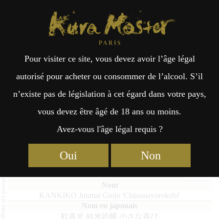
Kura Master Paris
Recherche
Kuramoto
Points de vente
Fr
日
Pour visiter ce site, vous devez avoir l’âge légal
an
本
KANKIKO Junmai Ginjo
autorisé pour acheter ou consommer de l’alcool. S’il
‘Chiisanayorokobi’
n’existe pas de législation à cet égard dans votre pays,
çai
語
vous devez être âgé de 18 ans ou moins.
Avez-vous l'âge légal requis ?
s
Junmai Daiginjo (36% – 50%) Médaille d’Or 2026
Oui
Non
Junmai Daiginjo (36% – 50%) Médaille d’Or 2025
KANKIKO Junmai Ginjo 'Chiisanayorokobi'
歓喜光 純米吟醸 小さな喜び