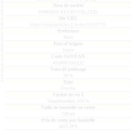
L'abus d'alcool est dangereux pour la santé, à consommer avec modération.
SAWADA SYUZO CO.,LTD.
https://shop.kankiko.jp/items/19191735
Nara
Japon
4518001161232
50
%
Genshu
Yamadanishiki
100
720
ml
3025 JPY