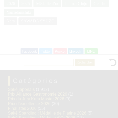
2026
2025
Médaille d’or
Junmai Ginjo
Genshu
Yamadanishiki
Nara
SAWADA SYUZO
Facebook
Twitter
Pocket
LinkedIn
LINE
Rechercher :
Catégories
Saké japonais
(1 912)
Prix Alliance Gastronomie 2026
(1)
Prix du Jury Kura Master 2026
(9)
Prix d’excellence 2026
(30)
Finalistes 2026
(55)
Saké Sparkling : Médaille de Platine 2026
(5)
Saké Sparkling : Médaille d’Or 2026
(11)