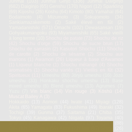
Junmai
(103)
Junmai Ginjo
(336)
Junmai Daiginjo
(682)
Daiginjo
(65)
Genshu
(170)
Nigori
(12)
Sparkling
(69)
Kijoshu
(26)
Koshu
(64)
Kimoto
(80)
Yamahaï
(64)
Bodaïmoto
(4)
Mizumoto
(3)
Sokujomoto
(34)
Sankiamazakemoto
(2)
Saké élevé en fût
(2)
Yamadanishiki
(571)
Omachi
(102)
Dewasansan
(19)
Gohyakumangoku
(93)
Miyamanishiki
(65)
Saké vieilli
à long terme
(10)
Shochu de patate
(73)
Shochu de riz
(42)
Shochu d'orge
(59)
Shochu de sucre brun
(17)
Shochu de sarrasin
(2)
Kasutori Shochu
(11)
Shochu
de carotte
(2)
Shochu de sésame
(2)
Shochu aux
marrons
(1)
Awamori
(26)
Liqueur à base d'Awamori
(1)
Liqueur blanche
(1)
Shochu mélangé
(4)
Shochu
aromatisés
(1)
Shochu variés
(1)
Vieillis en fût
(32)
Spiritueux
(11)
Umeshu
(80)
Jōryū umeshu
(16)
Jōzō
umeshu
(33)
Honkaku shochu umeshu
(13)
Base
mixed umeshu
(6)
Blend umeshu
(13)
Agrumes
(7)
Yuzu
(7)
Vin blanc
(14)
Vin rouge
(3)
Kōshū
(14)
Muscat Bailey A
(3)
Hokkaido
(13)
Aomori
(44)
Iwate
(41)
Miyagi
(128)
Akita
(65)
Yamagata
(83)
Fukushima
(49)
Ibaraki
(32)
Tochigi
(39)
Gunma
(37)
Saitama
(21)
Chiba
(35)
Tokyo
(45)
Kanagawa
(42)
Niigata
(97)
Toyama
(40)
Ishikawa
(46)
Fukui
(46)
Yamanashi
(36)
Nagano
(88)
Gifu
(83)
Shizuoka
(59)
Aichi
(23)
Mie
(67)
Shiga
(26)