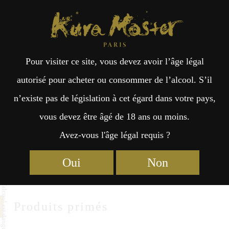
Kura Master Paris
Recherche
Kuramoto
Points de vente
Fr
日
Takagi Shuzo
Pour visiter ce site, vous devez avoir l’âge légal
an
本
autorisé pour acheter ou consommer de l’alcool. S’il
Takagi Shuzo Inc.
n’existe pas de législation à cet égard dans votre pays,
çai
語
443 Akaoka-cho, Konan-shi
vous devez être âgé de 18 ans ou moins.
Kochi 781-5310
Avez-vous l'âge légal requis ?
s
https://toyonoume.com
Oui
Non
Produits primés