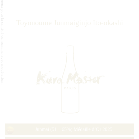
L'abus d'alcool est dangereux pour la santé, à consommer avec modération.
Toyonoume Junmaiginjo Ito-okashi
Junmai (51 – 65%) Médaille d’Or 2025