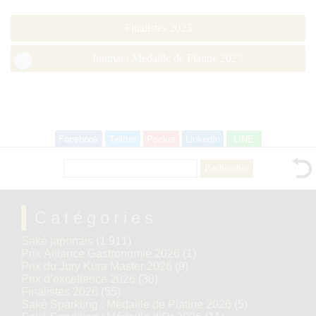
Finalistes 2023
Junmai : Médaille de Platine 2023
Facebook
Twitter
Pocket
LinkedIn
LINE
Rechercher :
Catégories
Saké japonais
(1 911)
Prix Alliance Gastronomie 2026
(1)
Prix du Jury Kura Master 2026
(9)
Prix d’excellence 2026
(30)
Finalistes 2026
(55)
Saké Sparkling : Médaille de Platine 2026
(5)