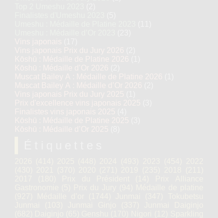
Top 2 Umeshu 2023
(2)
Finalistes d'Umeshu 2023
(5)
Umeshu : Médaille de Platine 2023
(11)
Umeshu : Médaille d’Or 2023
(23)
Vins japonais
(17)
Vins japonais Prix du Jury 2026
(2)
Kōshū : Médaille de Platine 2026
(1)
Kōshū : Médaille d’Or 2026
(2)
Muscat Bailey A : Médaille de Platine 2026
(1)
Muscat Bailey A : Médaille d’Or 2026
(2)
Vins japonais Prix du Jury 2025
(1)
Prix d'excellence vins japonais 2025
(3)
Finalistes vins japonais 2025
(4)
Kōshū : Médaille de Platine 2025
(3)
Kōshū : Médaille d’Or 2025
(8)
Étiquettes
2026
(414)
2025
(448)
2024
(493)
2023
(454)
2022
(430)
2021
(370)
2020
(271)
2019
(235)
2018
(211)
2017
(180)
Prix du Président
(14)
Prix Alliance
Gastronomie
(5)
Prix du Jury
(94)
Médaille de platine
(927)
Médaille d’or
(1744)
Junmai
(347)
Tokubetsu
Junmai
(103)
Junmai Ginjo
(337)
Junmai Daiginjo
(682)
Daiginjo
(65)
Genshu
(170)
Nigori
(12)
Sparkling