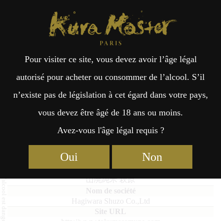
Kura Master Paris
Recherche
Kuramoto
Points de vente
Fr
日
Pour visiter ce site, vous devez avoir l’âge légal
an
本
Yamahai-junmai Hagiwara
autorisé pour acheter ou consommer de l’alcool. S’il
n’existe pas de législation à cet égard dans votre pays,
çai
語
vous devez être âgé de 18 ans ou moins.
Avez-vous l'âge légal requis ?
Moto Classique : Médaille d’Or 2025
s
Oui
Non
Yamahai-junmai Hagiwara
山廃純米 萩原
Hagiwara Shuzo Co.,Ltd