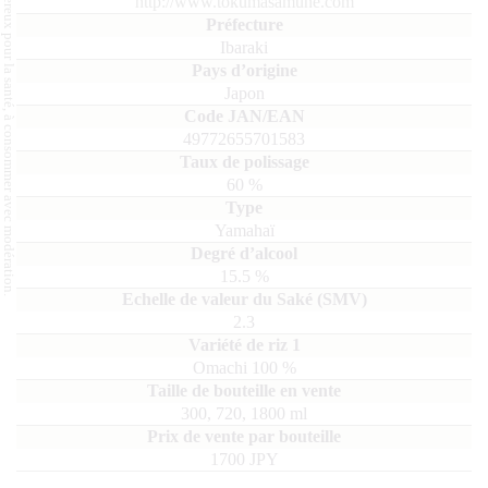
L'abus d'alcool est dangereux pour la santé, à consommer avec modération.
http://www.tokumasamune.com
Ibaraki
Japon
49772655701583
60
%
Yamahaï
15.5
%
2.3
Omachi
100
300, 720, 1800
ml
1700 JPY