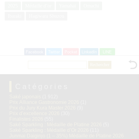
2025
Médaille d’or
Yamahaï
Omachi
Ibaraki
Hagiwara Shuzou
Facebook
Twitter
Pocket
LinkedIn
LINE
Rechercher :
Catégories
Saké japonais
(1 912)
Prix Alliance Gastronomie 2026
(1)
Prix du Jury Kura Master 2026
(9)
Prix d’excellence 2026
(30)
Finalistes 2026
(55)
Saké Sparkling : Médaille de Platine 2026
(5)
Saké Sparkling : Médaille d’Or 2026
(11)
Junmai Daiginjo (1 – 35%) Médaille de Platine 2026