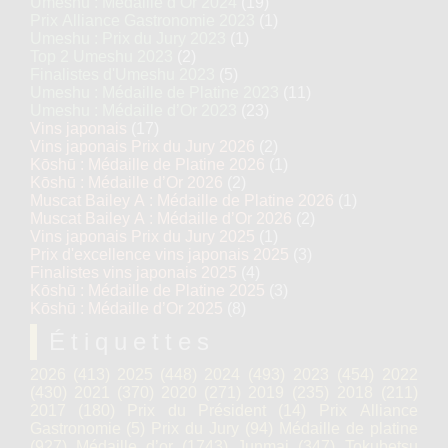
Umeshu : Médaille d’Or 2024
(19)
Prix Alliance Gastronomie 2023
(1)
Umeshu : Prix du Jury 2023
(1)
Top 2 Umeshu 2023
(2)
Finalistes d'Umeshu 2023
(5)
Umeshu : Médaille de Platine 2023
(11)
Umeshu : Médaille d’Or 2023
(23)
Vins japonais
(17)
Vins japonais Prix du Jury 2026
(2)
Kōshū : Médaille de Platine 2026
(1)
Kōshū : Médaille d’Or 2026
(2)
Muscat Bailey A : Médaille de Platine 2026
(1)
Muscat Bailey A : Médaille d’Or 2026
(2)
Vins japonais Prix du Jury 2025
(1)
Prix d'excellence vins japonais 2025
(3)
Finalistes vins japonais 2025
(4)
Kōshū : Médaille de Platine 2025
(3)
Kōshū : Médaille d’Or 2025
(8)
Étiquettes
2026
(413)
2025
(448)
2024
(493)
2023
(454)
2022
(430)
2021
(370)
2020
(271)
2019
(235)
2018
(211)
2017
(180)
Prix du Président
(14)
Prix Alliance
Gastronomie
(5)
Prix du Jury
(94)
Médaille de platine
(927)
Médaille d’or
(1743)
Junmai
(347)
Tokubetsu