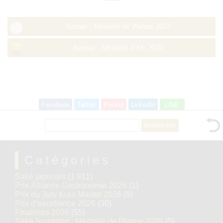
Junmai : Médaille de Platine 2021
Junmai : Médaille d’Or 2020
Facebook
Twitter
Pocket
LinkedIn
LINE
Rechercher :
Catégories
Saké japonais
(1 911)
Prix Alliance Gastronomie 2026
(1)
Prix du Jury Kura Master 2026
(9)
Prix d’excellence 2026
(30)
Finalistes 2026
(55)
Saké Sparkling : Médaille de Platine 2026
(5)