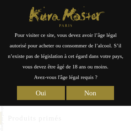
Kura Master Paris
Recherche
Kuramoto
Points de vente
Fr
日
Nakao Sake Brewery
Pour visiter ce site, vous devez avoir l’âge légal
an
本
autorisé pour acheter ou consommer de l’alcool. S’il
Nakao Sake Brewery Co.,Ltd.
n’existe pas de législation à cet égard dans votre pays,
çai
語
5-9-14 Chuou, Takeharashi
vous devez être âgé de 18 ans ou moins.
Hiroshima 725-0026
Avez-vous l'âge légal requis ?
s
http://www.maboroshi.co.jp
Oui
Non
Produits primés