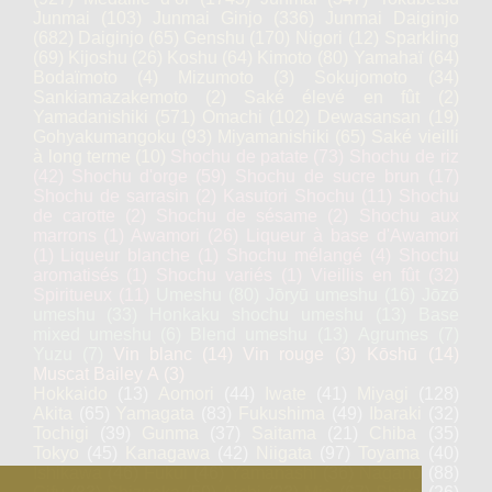
Junmai
(103)
Junmai Ginjo
(336)
Junmai Daiginjo
(682)
Daiginjo
(65)
Genshu
(170)
Nigori
(12)
Sparkling
(69)
Kijoshu
(26)
Koshu
(64)
Kimoto
(80)
Yamahaï
(64)
Bodaïmoto
(4)
Mizumoto
(3)
Sokujomoto
(34)
Sankiamazakemoto
(2)
Saké élevé en fût
(2)
Yamadanishiki
(571)
Omachi
(102)
Dewasansan
(19)
Gohyakumangoku
(93)
Miyamanishiki
(65)
Saké vieilli
à long terme
(10)
Shochu de patate
(73)
Shochu de riz
(42)
Shochu d'orge
(59)
Shochu de sucre brun
(17)
Shochu de sarrasin
(2)
Kasutori Shochu
(11)
Shochu
de carotte
(2)
Shochu de sésame
(2)
Shochu aux
marrons
(1)
Awamori
(26)
Liqueur à base d'Awamori
(1)
Liqueur blanche
(1)
Shochu mélangé
(4)
Shochu
aromatisés
(1)
Shochu variés
(1)
Vieillis en fût
(32)
Spiritueux
(11)
Umeshu
(80)
Jōryū umeshu
(16)
Jōzō
umeshu
(33)
Honkaku shochu umeshu
(13)
Base
mixed umeshu
(6)
Blend umeshu
(13)
Agrumes
(7)
Yuzu
(7)
Vin blanc
(14)
Vin rouge
(3)
Kōshū
(14)
Muscat Bailey A
(3)
Hokkaido
(13)
Aomori
(44)
Iwate
(41)
Miyagi
(128)
Akita
(65)
Yamagata
(83)
Fukushima
(49)
Ibaraki
(32)
Tochigi
(39)
Gunma
(37)
Saitama
(21)
Chiba
(35)
Tokyo
(45)
Kanagawa
(42)
Niigata
(97)
Toyama
(40)
Ishikawa
(46)
Fukui
(46)
Yamanashi
(36)
Nagano
(88)