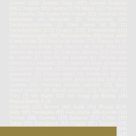
Junmai
(103)
Junmai Ginjo
(337)
Junmai Daiginjo
(682)
Daiginjo
(65)
Genshu
(170)
Nigori
(12)
Sparkling
(69)
Kijoshu
(26)
Koshu
(64)
Kimoto
(80)
Yamahaï
(64)
Bodaïmoto
(4)
Mizumoto
(3)
Sokujomoto
(34)
Sankiamazakemoto
(2)
Saké élevé en fût
(2)
Yamadanishiki
(571)
Omachi
(102)
Dewasansan
(19)
Gohyakumangoku
(93)
Miyamanishiki
(65)
Saké vieilli
à long terme
(10)
Shochu de patate
(73)
Shochu de riz
(42)
Shochu d'orge
(59)
Shochu de sucre brun
(17)
Shochu de sarrasin
(2)
Kasutori Shochu
(11)
Shochu
de carotte
(2)
Shochu de sésame
(2)
Shochu aux
marrons
(1)
Awamori
(26)
Liqueur à base d'Awamori
(1)
Liqueur blanche
(1)
Shochu mélangé
(4)
Shochu
aromatisés
(1)
Shochu variés
(1)
Vieillis en fût
(32)
Spiritueux
(11)
Umeshu
(80)
Jōryū umeshu
(16)
Jōzō
umeshu
(33)
Honkaku shochu umeshu
(13)
Base
mixed umeshu
(6)
Blend umeshu
(13)
Agrumes
(7)
Yuzu
(7)
Vin blanc
(14)
Vin rouge
(3)
Kōshū
(14)
Muscat Bailey A
(3)
Hokkaido
(13)
Aomori
(44)
Iwate
(41)
Miyagi
(128)
Akita
(65)
Yamagata
(83)
Fukushima
(49)
Ibaraki
(32)
Tochigi
(39)
Gunma
(37)
Saitama
(21)
Chiba
(35)
Tokyo
(45)
Kanagawa
(42)
Niigata
(97)
Toyama
(39)
Ishikawa
(46)
Fukui
(46)
Yamanashi
(36)
Nagano
(88)
Gifu
(83)
Shizuoka
(59)
Aichi
(23)
Mie
(67)
Shiga
(26)