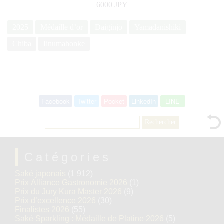
6000 JPY
2025
Médaille d’or
Daiginjo
Yamadanishiki
Chiba
Iinumahonke
Facebook
Twitter
Pocket
LinkedIn
LINE
Rechercher :
Catégories
Saké japonais
(1 912)
Prix Alliance Gastronomie 2026
(1)
Prix du Jury Kura Master 2026
(9)
Prix d’excellence 2026
(30)
Finalistes 2026
(55)
Saké Sparkling : Médaille de Platine 2026
(5)