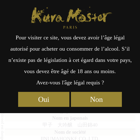
Kura Master Paris
Recherche
Kuramoto
Points de vente
Fr
日
Pour visiter ce site, vous devez avoir l’âge légal
an
本
Kinoene Daiginjo
autorisé pour acheter ou consommer de l’alcool. S’il
Yamadanishiki40
n’existe pas de législation à cet égard dans votre pays,
çai
語
vous devez être âgé de 18 ans ou moins.
Avez-vous l'âge légal requis ?
s
Daiginjo : Médaille d’Or 2025
Oui
Non
Kinoene Daiginjo Yamadanishiki40
甲子 大吟醸 山田錦40
IINUMAHONKE CO.,LTD.