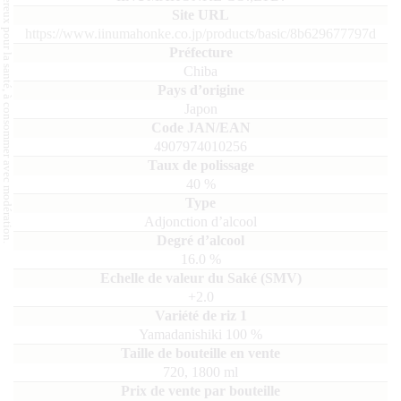
L'abus d'alcool est dangereux pour la santé, à consommer avec modération.
https://www.iinumahonke.co.jp/products/basic/8b629677797d
Chiba
Japon
4907974010256
40
%
Adjonction d’alcool
16.0
%
+2.0
Yamadanishiki
100
720, 1800
ml