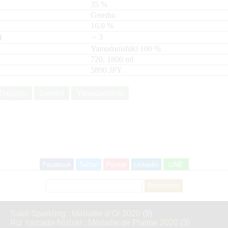
35
%
Genshu
16.0
%
－3
Yamadanishiki
100
720, 1800
ml
5890 JPY
Daiginjo
Genshu
Yamadanishiki
Facebook
Twitter
Pocket
LinkedIn
LINE
Rechercher :
Saké Sparkling : Médaille d’Or 2020
(9)
Riz Yamada-Nishiki : Médaille de Platine 2020
(3)