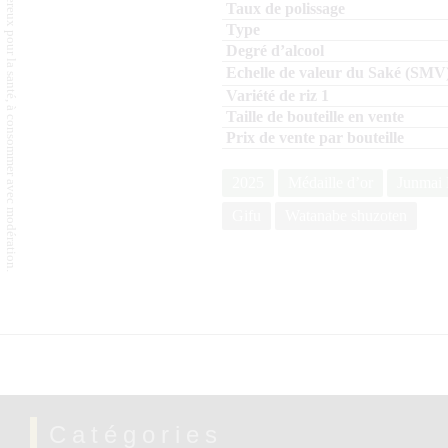
L'abus d'alcool est dangereux pour la santé, à consommer avec modération.
2025
Médaille d’or
Junmai 
Gifu
Watanabe shuzoten
Catégories