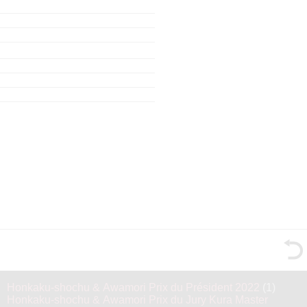
Honkaku-shochu & Awamori Prix du Président 2022
(1)
Honkaku-shochu & Awamori Prix du Jury Kura Master