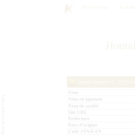
Recherche
Kuram
Hourai
Junmai Daiginjo (1 – 35%) Mé