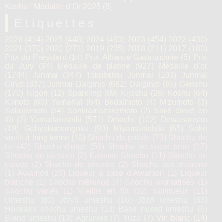
Kōshū : Médaille d’Or 2025
(8)
Étiquettes
2026
(414)
2025
(448)
2024
(493)
2023
(454)
2022
(430)
2021
(370)
2020
(271)
2019
(235)
2018
(211)
2017
(180)
Prix du Président
(14)
Prix Alliance Gastronomie
(5)
Prix
du Jury
(94)
Médaille de platine
(927)
Médaille d’or
(1744)
Junmai
(347)
Tokubetsu Junmai
(103)
Junmai
Ginjo
(337)
Junmai Daiginjo
(682)
Daiginjo
(65)
Genshu
(170)
Nigori
(12)
Sparkling
(69)
Kijoshu
(26)
Koshu
(64)
Kimoto
(80)
Yamahaï
(64)
Bodaïmoto
(4)
Mizumoto
(3)
Sokujomoto
(34)
Sankiamazakemoto
(2)
Saké élevé en
fût
(2)
Yamadanishiki
(571)
Omachi
(102)
Dewasansan
(19)
Gohyakumangoku
(93)
Miyamanishiki
(65)
Saké
vieilli à long terme
(10)
Shochu de patate
(73)
Shochu de
riz
(42)
Shochu d'orge
(59)
Shochu de sucre brun
(17)
Shochu de sarrasin
(2)
Kasutori Shochu
(11)
Shochu de
carotte
(2)
Shochu de sésame
(2)
Shochu aux marrons
(1)
Awamori
(26)
Liqueur à base d'Awamori
(1)
Liqueur
blanche
(1)
Shochu mélangé
(4)
Shochu aromatisés
(1)
Shochu variés
(1)
Vieillis en fût
(32)
Spiritueux
(11)
Umeshu
(80)
Jōryū umeshu
(16)
Jōzō umeshu
(33)
Honkaku shochu umeshu
(13)
Base mixed umeshu
(6)
Blend umeshu
(13)
Agrumes
(7)
Yuzu
(7)
Vin blanc
(14)