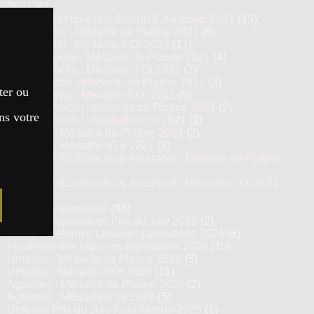
2021
(6)
Top 13 des Honkaku-shochu & Awamori 2021
(13)
Imo Shochu : Médaille de Platine 2021
(6)
Imo Shochu : Médaille d’Or 2021
(11)
Kome Shochu : Médaille de Platine 2021
(4)
Kome Shochu : Médaille d’Or 2021
(7)
Mugi Shochu : Médaille de Platine 2021
(3)
ter ou
Mugi Shochu : Médaille d’Or 2021
(5)
Kokuto Shochu : Médaille de Platine 2021
(2)
ns votre
Kokuto Shochu : Médaille d’Or 2021
(2)
Awamori : Médaille de Platine 2021
(2)
Awamori : Médaille d’Or 2021
(3)
Vieillis en fût (Shochu & Awamori) : Médaille de Platine
2021
(3)
Vieillis en fût (Shochu & Awamori) : Médaille d’Or 2021
(6)
Liqueurs japonaises
(88)
Liqueurs japonaises Prix du Jury 2026
(2)
Prix d’excellence Liqueurs japonaises 2026
(6)
Finalistes des Liqueurs japonaises 2026
(10)
Umeshu : Médaille de Platine 2026
(5)
Umeshu : Médaille d’Or 2026
(11)
Agrumes : Médaille de Platine 2026
(2)
Agrumes : Médaille d’Or 2026
(5)
Umeshu Prix du Jury Kura Master 2025
(1)