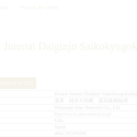
oto
Points de vente
 Junmai Daiginjo Saikokyugo
daille d’Or 2025
Hourai Junmai Daiginjo Saikokyugokuhis
蓬莱 純米大吟醸 最高級極秘酒
Watanabe Sake Brewery Co., Ltd.
http://www.sake-hourai.co.jp/
Gifu
Japon
4941392109208