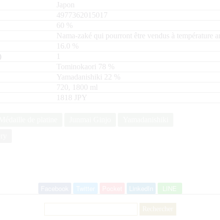
Japon
4977362015017
60
%
Nama-zaké qui pourront être vendus à température 
16.0
%
1
Tominokaori
78
Yamadanishiki
22
720, 1800
ml
1818 JPY
Médaille de platine
Junmai Ginjo
Yamadanishiki
ry
Facebook
Twitter
Pocket
LinkedIn
LINE
Rechercher :