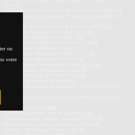
2022
(3)
Honkaku-shochu & Awamori Prix du Président 2021
(1)
Honkaku-shochu & Awamori Prix du Jury Kura Master
2021
(6)
Top 13 des Honkaku-shochu & Awamori 2021
(13)
Imo Shochu : Médaille de Platine 2021
(6)
Imo Shochu : Médaille d’Or 2021
(11)
Kome Shochu : Médaille de Platine 2021
(4)
ter ou
Kome Shochu : Médaille d’Or 2021
(7)
Mugi Shochu : Médaille de Platine 2021
(3)
ns votre
Mugi Shochu : Médaille d’Or 2021
(5)
Kokuto Shochu : Médaille de Platine 2021
(2)
Kokuto Shochu : Médaille d’Or 2021
(2)
Awamori : Médaille de Platine 2021
(2)
Awamori : Médaille d’Or 2021
(3)
Vieillis en fût (Shochu & Awamori) : Médaille de Platine
2021
(3)
Vieillis en fût (Shochu & Awamori) : Médaille d’Or 2021
(6)
Liqueurs japonaises
(88)
Liqueurs japonaises Prix du Jury 2026
(2)
Prix d’excellence Liqueurs japonaises 2026
(6)
Finalistes des Liqueurs japonaises 2026
(10)
Umeshu : Médaille de Platine 2026
(5)