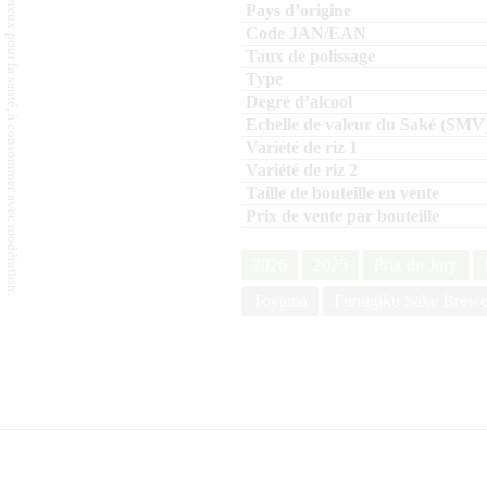
L'abus d'alcool est dangereux pour la santé, à consommer avec modération.
2026
2025
Prix du Jury
Toyama
Fumigiku Sake Brewe