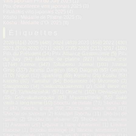
Vins japonais Prix du Jury 2025
(1)
Prix d'excellence vins japonais 2025
(3)
Finalistes vins japonais 2025
(4)
Kōshū : Médaille de Platine 2025
(3)
Kōshū : Médaille d’Or 2025
(8)
Étiquettes
2026
(414)
2025
(448)
2024
(493)
2023
(454)
2022
(430)
2021
(370)
2020
(271)
2019
(235)
2018
(211)
2017
(180)
Prix du Président
(14)
Prix Alliance Gastronomie
(5)
Prix
du Jury
(94)
Médaille de platine
(927)
Médaille d’or
(1744)
Junmai
(347)
Tokubetsu Junmai
(103)
Junmai
Ginjo
(337)
Junmai Daiginjo
(682)
Daiginjo
(65)
Genshu
(170)
Nigori
(12)
Sparkling
(69)
Kijoshu
(26)
Koshu
(64)
Kimoto
(80)
Yamahaï
(64)
Bodaïmoto
(4)
Mizumoto
(3)
Sokujomoto
(34)
Sankiamazakemoto
(2)
Saké élevé en
fût
(2)
Yamadanishiki
(571)
Omachi
(102)
Dewasansan
(19)
Gohyakumangoku
(93)
Miyamanishiki
(65)
Saké
vieilli à long terme
(10)
Shochu de patate
(73)
Shochu de
riz
(42)
Shochu d'orge
(59)
Shochu de sucre brun
(17)
Shochu de sarrasin
(2)
Kasutori Shochu
(11)
Shochu de
carotte
(2)
Shochu de sésame
(2)
Shochu aux marrons
(1)
Awamori
(26)
Liqueur à base d'Awamori
(1)
Liqueur
blanche
(1)
Shochu mélangé
(4)
Shochu aromatisés
(1)
Shochu variés
(1)
Vieillis en fût
(32)
Spiritueux
(11)