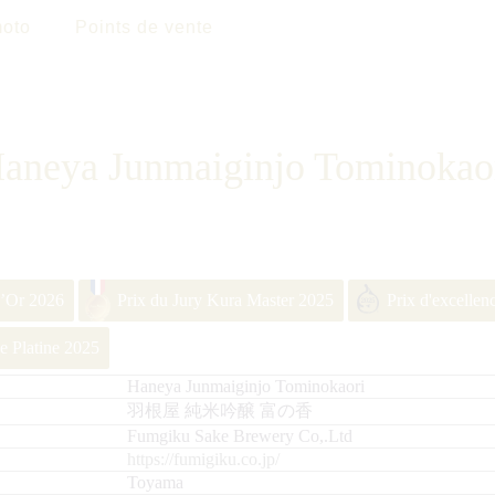
oto
Points de vente
aneya Junmaiginjo Tominokao
d’Or 2026
Prix du Jury Kura Master 2025
Prix d'excellen
e Platine 2025
Haneya Junmaiginjo Tominokaori
羽根屋 純米吟醸 富の香
Fumgiku Sake Brewery Co,.Ltd
https://fumigiku.co.jp/
Toyama