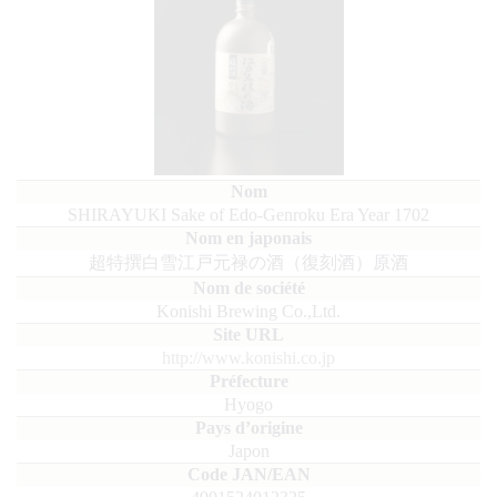
SHIRAYUKI Sake of Edo-Genroku Era Year 1702
超特撰白雪江戸元禄の酒（復刻酒）原酒
Konishi Brewing Co.,Ltd.
http://www.konishi.co.jp
Hyogo
Japon