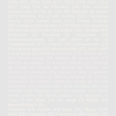
(430)
2021
(370)
2020
(271)
2019
(235)
2018
(211)
2017
(180)
Prix du Président
(14)
Prix Alliance
Gastronomie
(5)
Prix du Jury
(94)
Médaille de platine
(927)
Médaille d’or
(1744)
Junmai
(347)
Tokubetsu
Junmai
(103)
Junmai Ginjo
(337)
Junmai Daiginjo
(682)
Daiginjo
(65)
Genshu
(170)
Nigori
(12)
Sparkling
(69)
Kijoshu
(26)
Koshu
(64)
Kimoto
(80)
Yamahaï
(64)
Bodaïmoto
(4)
Mizumoto
(3)
Sokujomoto
(34)
Sankiamazakemoto
(2)
Saké élevé en fût
(2)
Yamadanishiki
(571)
Omachi
(102)
Dewasansan
(19)
Gohyakumangoku
(93)
Miyamanishiki
(65)
Saké vieilli
à long terme
(10)
Shochu de patate
(73)
Shochu de riz
(42)
Shochu d'orge
(59)
Shochu de sucre brun
(17)
Shochu de sarrasin
(2)
Kasutori Shochu
(11)
Shochu
de carotte
(2)
Shochu de sésame
(2)
Shochu aux
marrons
(1)
Awamori
(26)
Liqueur à base d'Awamori
(1)
Liqueur blanche
(1)
Shochu mélangé
(4)
Shochu
aromatisés
(1)
Shochu variés
(1)
Vieillis en fût
(32)
Spiritueux
(11)
Umeshu
(80)
Jōryū umeshu
(16)
Jōzō
umeshu
(33)
Honkaku shochu umeshu
(13)
Base
mixed umeshu
(6)
Blend umeshu
(13)
Agrumes
(7)
Yuzu
(7)
Vin blanc
(14)
Vin rouge
(3)
Kōshū
(14)
Muscat Bailey A
(3)
Hokkaido
(13)
Aomori
(44)
Iwate
(41)
Miyagi
(128)
Akita
(65)
Yamagata
(83)
Fukushima
(49)
Ibaraki
(32)