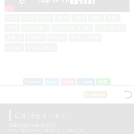
2026
2025
2024
2023
2022
2021
2020
2019
Prix du Jury
Médaille de platine
Médaille d’or
Junmai
Genshu
Kimoto
Yamadanishiki
Hyogo
Konishisyuzo
Facebook
Twitter
Pocket
LinkedIn
LINE
Rechercher :
Catégories
Saké japonais
(1 912)
Prix Alliance Gastronomie 2026
(1)