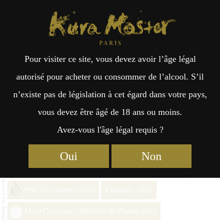
Kura Master Paris
Recherche
Kuramoto
Points de vente
Fr
日
Pour visiter ce site, vous devez avoir l’âge légal
an
本
SHIRAYUKI Sake of Edo-
autorisé pour acheter ou consommer de l’alcool. S’il
Genroku Era Year 1702
n’existe pas de législation à cet égard dans votre pays,
çai
語
vous devez être âgé de 18 ans ou moins.
Avez-vous l'âge légal requis ?
s
Finalistes 2026
Oui
Non
Fermentation Classique : Médaille de Platine 2026
Prix d'excellence 2025
Finalistes 2025
Moto Classique : Médaille de Platine 2025