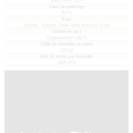
4901524012325
88
%
Genshu
,
Kimoto
,
Saké vieilli moins de 3 ans
Yamadanishiki
100
720
ml
3500 JPY