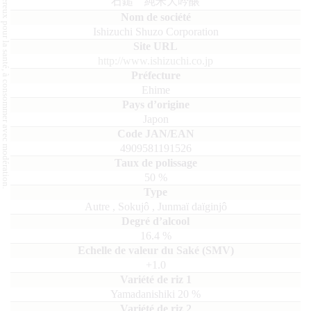
L'abus d'alcool est dangereux pour la santé, à consommer avec modération.
石鎚 純米大吟醸
Ishizuchi Shuzo Corporation
http://www.ishizuchi.co.jp
Ehime
Japon
4909581191526
50
%
Autre
,
Sokujô
,
Junmaï daïginjô
16.4
%
+1.0
Yamadanishiki
20