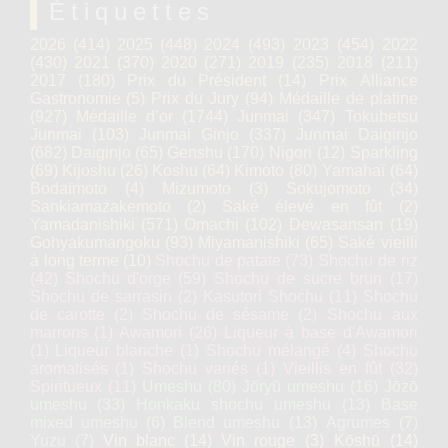
Étiquettes
2026
(414)
2025
(448)
2024
(493)
2023
(454)
2022
(430)
2021
(370)
2020
(271)
2019
(235)
2018
(211)
2017
(180)
Prix du Président
(14)
Prix Alliance
Gastronomie
(5)
Prix du Jury
(94)
Médaille de platine
(927)
Médaille d’or
(1744)
Junmai
(347)
Tokubetsu
Junmai
(103)
Junmai Ginjo
(337)
Junmai Daiginjo
(682)
Daiginjo
(65)
Genshu
(170)
Nigori
(12)
Sparkling
(69)
Kijoshu
(26)
Koshu
(64)
Kimoto
(80)
Yamahaï
(64)
Bodaïmoto
(4)
Mizumoto
(3)
Sokujomoto
(34)
Sankiamazakemoto
(2)
Saké élevé en fût
(2)
Yamadanishiki
(571)
Omachi
(102)
Dewasansan
(19)
Gohyakumangoku
(93)
Miyamanishiki
(65)
Saké vieilli
à long terme
(10)
Shochu de patate
(73)
Shochu de riz
(42)
Shochu d'orge
(59)
Shochu de sucre brun
(17)
Shochu de sarrasin
(2)
Kasutori Shochu
(11)
Shochu
de carotte
(2)
Shochu de sésame
(2)
Shochu aux
marrons
(1)
Awamori
(26)
Liqueur à base d'Awamori
(1)
Liqueur blanche
(1)
Shochu mélangé
(4)
Shochu
aromatisés
(1)
Shochu variés
(1)
Vieillis en fût
(32)
Spiritueux
(11)
Umeshu
(80)
Jōryū umeshu
(16)
Jōzō
umeshu
(33)
Honkaku shochu umeshu
(13)
Base
mixed umeshu
(6)
Blend umeshu
(13)
Agrumes
(7)
Yuzu
(7)
Vin blanc
(14)
Vin rouge
(3)
Kōshū
(14)