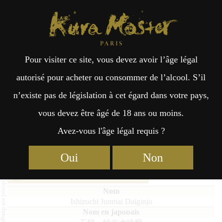
Kura Master Paris
Recherche
Kuramoto
Points de vente
Fr
日
Pour visiter ce site, vous devez avoir l’âge légal
an
本
Ishizuchi Junmai Daiginjo
autorisé pour acheter ou consommer de l’alcool. S’il
n’existe pas de législation à cet égard dans votre pays,
çai
語
vous devez être âgé de 18 ans ou moins.
Avez-vous l'âge légal requis ?
Junmai Daiginjo (36% – 50%) Médaille de Platine 2025
s
Junmai Daiginjo : Médaille de Platine 2022
Oui
Non
Junmai Daiginjo : Médaille d’Or 2020
Ishizuchi Junmai Daiginjo