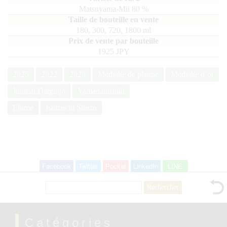
Matsuyama-Mii
80
180, 300, 720, 1800
ml
1925 JPY
2025
2022
2020
Médaille de platine
Médaille d’or
Junmai Daiginjo
Yamadanishiki
Ehime
Ishizuchi Shuzo
Facebook
Twitter
Pocket
LinkedIn
LINE
Rechercher :
Catégories