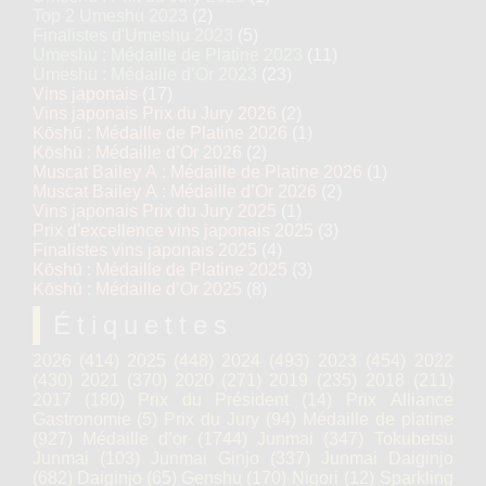
Top 2 Umeshu 2023
(2)
Finalistes d'Umeshu 2023
(5)
Umeshu : Médaille de Platine 2023
(11)
Umeshu : Médaille d’Or 2023
(23)
Vins japonais
(17)
Vins japonais Prix du Jury 2026
(2)
Kōshū : Médaille de Platine 2026
(1)
Kōshū : Médaille d’Or 2026
(2)
Muscat Bailey A : Médaille de Platine 2026
(1)
Muscat Bailey A : Médaille d’Or 2026
(2)
Vins japonais Prix du Jury 2025
(1)
Prix d'excellence vins japonais 2025
(3)
Finalistes vins japonais 2025
(4)
Kōshū : Médaille de Platine 2025
(3)
Kōshū : Médaille d’Or 2025
(8)
Étiquettes
2026
(414)
2025
(448)
2024
(493)
2023
(454)
2022
(430)
2021
(370)
2020
(271)
2019
(235)
2018
(211)
2017
(180)
Prix du Président
(14)
Prix Alliance
Gastronomie
(5)
Prix du Jury
(94)
Médaille de platine
(927)
Médaille d’or
(1744)
Junmai
(347)
Tokubetsu
Junmai
(103)
Junmai Ginjo
(337)
Junmai Daiginjo
(682)
Daiginjo
(65)
Genshu
(170)
Nigori
(12)
Sparkling