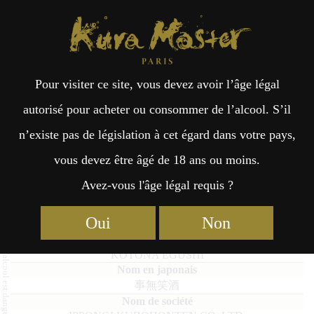
Kura Master Paris
Recherche
Kuramoto
Points de vente
Fr
日
Pour visiter ce site, vous devez avoir l’âge légal
an
本
KOTONA EGUSHI
autorisé pour acheter ou consommer de l’alcool. S’il
n’existe pas de législation à cet égard dans votre pays,
çai
語
vous devez être âgé de 18 ans ou moins.
Avez-vous l'âge légal requis ?
Daiginjo : Médaille d’Or 2025
s
Daiginjo : Médaille d’Or 2024
Oui
Non
KOTONA EGUSHI
事無笑酒