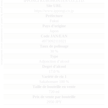
L'abus d'alcool est dangereux pour la santé, à consommer avec modération.
IPPONGI KUBOHONTEN CO.,LTD.
https://www.ippongi.co.jp
Fukui
Japon
4973092111021
30
%
Adjonction d’alcool
17.0
%
Sakahomare
100
720
ml
2950 JPY