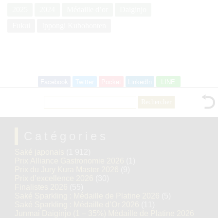
2025
2024
Médaille d’or
Daiginjo
Fukui
Ippongi Kubohonten
Facebook
Twitter
Pocket
LinkedIn
LINE
Rechercher :
Catégories
Saké japonais
(1 912)
Prix Alliance Gastronomie 2026
(1)
Prix du Jury Kura Master 2026
(9)
Prix d’excellence 2026
(30)
Finalistes 2026
(55)
Saké Sparkling : Médaille de Platine 2026
(5)
Saké Sparkling : Médaille d’Or 2026
(11)
Junmai Daiginjo (1 – 35%) Médaille de Platine 2026