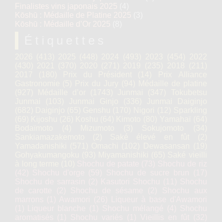
Finalistes vins japonais 2025
(4)
Kōshū : Médaille de Platine 2025
(3)
Kōshū : Médaille d’Or 2025
(8)
Étiquettes
2026
(413)
2025
(448)
2024
(493)
2023
(454)
2022
(430)
2021
(370)
2020
(271)
2019
(235)
2018
(211)
2017
(180)
Prix du Président
(14)
Prix Alliance
Gastronomie
(5)
Prix du Jury
(94)
Médaille de platine
(927)
Médaille d’or
(1743)
Junmai
(347)
Tokubetsu
Junmai
(103)
Junmai Ginjo
(336)
Junmai Daiginjo
(682)
Daiginjo
(65)
Genshu
(170)
Nigori
(12)
Sparkling
(69)
Kijoshu
(26)
Koshu
(64)
Kimoto
(80)
Yamahaï
(64)
Bodaïmoto
(4)
Mizumoto
(3)
Sokujomoto
(34)
Sankiamazakemoto
(2)
Saké élevé en fût
(2)
Yamadanishiki
(571)
Omachi
(102)
Dewasansan
(19)
Gohyakumangoku
(93)
Miyamanishiki
(65)
Saké vieilli
à long terme
(10)
Shochu de patate
(73)
Shochu de riz
(42)
Shochu d'orge
(59)
Shochu de sucre brun
(17)
Shochu de sarrasin
(2)
Kasutori Shochu
(11)
Shochu
de carotte
(2)
Shochu de sésame
(2)
Shochu aux
marrons
(1)
Awamori
(26)
Liqueur à base d'Awamori
(1)
Liqueur blanche
(1)
Shochu mélangé
(4)
Shochu
aromatisés
(1)
Shochu variés
(1)
Vieillis en fût
(32)