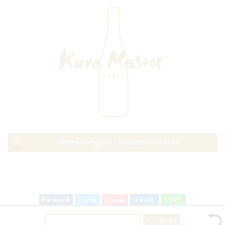
Junmai Daiginjo : Médaille d’Or 2020
Facebook
Twitter
Pocket
LinkedIn
LINE
Rechercher :