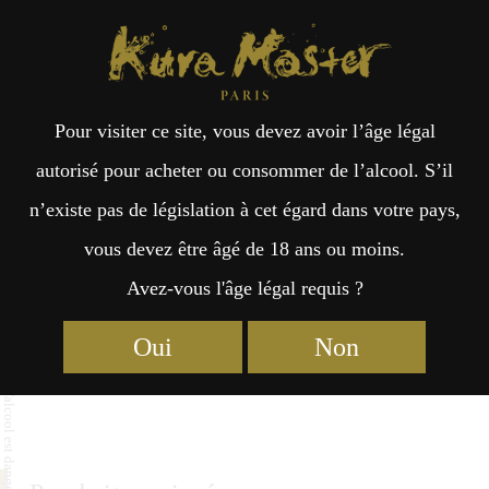
Kura Master Paris
Recherche
Kuramoto
Points de vente
Fr
日
Raifuku Shuzo
Pour visiter ce site, vous devez avoir l’âge légal
an
本
autorisé pour acheter ou consommer de l’alcool. S’il
Raifuku Sake Brewnig CO.,LTD
n’existe pas de législation à cet égard dans votre pays,
çai
語
1626 chikusei
vous devez être âgé de 18 ans ou moins.
Ibaraki 3004546
Avez-vous l'âge légal requis ?
s
Instagram
https://www.instagram.com/raifuku.sake?
Oui
Non
igsh=MTluZHFmdHQ1dG82Zw==