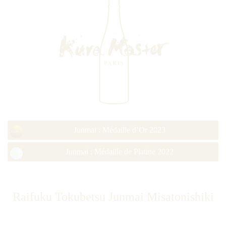
Junmai : Médaille d’Or 2023
Junmai : Médaille de Platine 2022
Raifuku Tokubetsu Junmai Misatonishiki