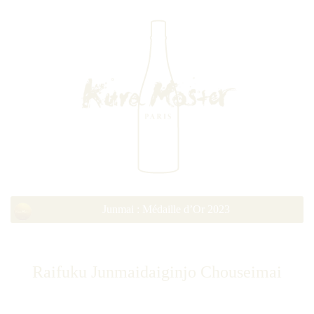
Junmai : Médaille d’Or 2023
Raifuku Junmaidaiginjo Chouseimai