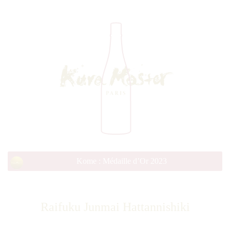
Kome : Médaille d’Or 2023
Raifuku Junmai Hattannishiki