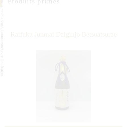
L'abus d'alcool est dangereux pour la santé, à consommer avec modération.
Produits primés
Raifuku Junmai Daiginjo Betsuatsurae