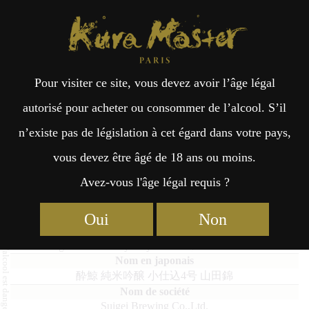
Kura Master Paris
Recherche
Kuramoto
Points de vente
Fr
日
Pour visiter ce site, vous devez avoir l’âge légal
an
本
Suigei Junmai Ginjo kojikomi
autorisé pour acheter ou consommer de l’alcool. S’il
No,4 Yamadanishiki
n’existe pas de législation à cet égard dans votre pays,
çai
語
vous devez être âgé de 18 ans ou moins.
Avez-vous l'âge légal requis ?
s
Junmai Daiginjo (36% – 50%) Médaille d’Or 2025
Oui
Non
Suigei Junmai Ginjo kojikomi No,4 Yamadanishiki
酔鯨 純米吟醸 小仕込4号 山田錦
Suigei Brewing Co.,Ltd.