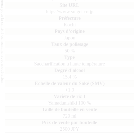
L'abus d'alcool est dangereux pour la santé, à consommer avec modération.
https://www.suigei.co.jp
Kochi
Japon
50
%
Saccharification à haute température
15.4
%
+1.9
Yamadanishiki
100
720
ml
2500 JPY