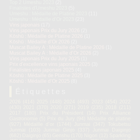
Top 2 Umeshu 2023
(2)
Finalistes d'Umeshu 2023
(5)
Umeshu : Médaille de Platine 2023
(11)
Umeshu : Médaille d’Or 2023
(23)
Vins japonais
(17)
Vins japonais Prix du Jury 2026
(2)
Kōshū : Médaille de Platine 2026
(1)
Kōshū : Médaille d’Or 2026
(2)
Muscat Bailey A : Médaille de Platine 2026
(1)
Muscat Bailey A : Médaille d’Or 2026
(2)
Vins japonais Prix du Jury 2025
(1)
Prix d'excellence vins japonais 2025
(3)
Finalistes vins japonais 2025
(4)
Kōshū : Médaille de Platine 2025
(3)
Kōshū : Médaille d’Or 2025
(8)
Étiquettes
2026
(414)
2025
(448)
2024
(493)
2023
(454)
2022
(430)
2021
(370)
2020
(271)
2019
(235)
2018
(211)
2017
(180)
Prix du Président
(14)
Prix Alliance
Gastronomie
(5)
Prix du Jury
(94)
Médaille de platine
(927)
Médaille d’or
(1744)
Junmai
(347)
Tokubetsu
Junmai
(103)
Junmai Ginjo
(337)
Junmai Daiginjo
(682)
Daiginjo
(65)
Genshu
(170)
Nigori
(12)
Sparkling