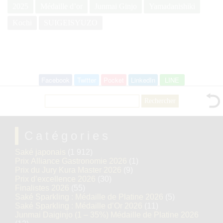
2025
Médaille d’or
Junmai Ginjo
Yamadanishiki
Kochi
SUIGEISYUZO
Facebook
Twitter
Pocket
LinkedIn
LINE
Rechercher :
Catégories
Saké japonais
(1 912)
Prix Alliance Gastronomie 2026
(1)
Prix du Jury Kura Master 2026
(9)
Prix d’excellence 2026
(30)
Finalistes 2026
(55)
Saké Sparkling : Médaille de Platine 2026
(5)
Saké Sparkling : Médaille d’Or 2026
(11)
Junmai Daiginjo (1 – 35%) Médaille de Platine 2026