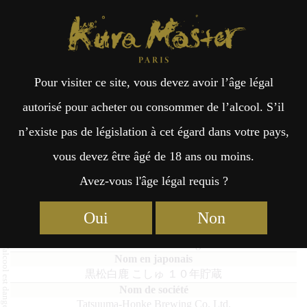
Kura Master Paris
Recherche
Kuramoto
Points de vente
Fr
日
Pour visiter ce site, vous devez avoir l’âge légal
an
本
Kuromatsu Hakushika Koshu
autorisé pour acheter ou consommer de l’alcool. S’il
Aged 10 Years
n’existe pas de législation à cet égard dans votre pays,
çai
語
vous devez être âgé de 18 ans ou moins.
Avez-vous l'âge légal requis ?
s
Sakés Vieillis : Médaille d’Or 2025
Oui
Non
Kuromatsu Hakushika Koshu Aged 10 Years
黒松白鹿 こしゅ １０年貯蔵
Tatsuuma-Honke Brewing Co. Ltd.