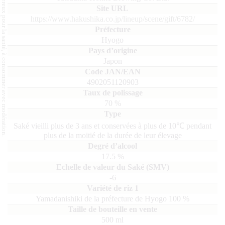
L'abus d'alcool est dangereux pour la santé, à consommer avec modération.
https://www.hakushika.co.jp/lineup/scene/gift/6782/
Hyogo
Japon
4902051120903
70
%
Saké vieilli plus de 3 ans et conservées à plus de 10℃ pendant
plus de la moitié de la durée de leur élevage
17.5
%
-6
Yamadanishiki de la préfecture de Hyogo
100
500
ml