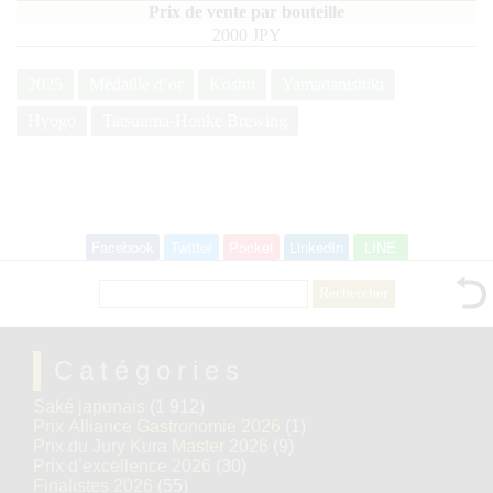
2000 JPY
2025
Médaille d’or
Koshu
Yamadanishiki
Hyogo
Tatsuuma-Honke Brewing
Facebook
Twitter
Pocket
LinkedIn
LINE
Rechercher :
Catégories
Saké japonais
(1 912)
Prix Alliance Gastronomie 2026
(1)
Prix du Jury Kura Master 2026
(9)
Prix d’excellence 2026
(30)
Finalistes 2026
(55)