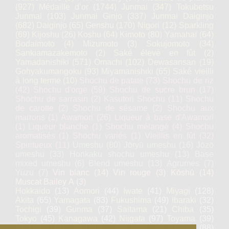
(927)
Médaille d’or
(1744)
Junmai
(347)
Tokubetsu
Junmai
(103)
Junmai Ginjo
(337)
Junmai Daiginjo
(682)
Daiginjo
(65)
Genshu
(170)
Nigori
(12)
Sparkling
(69)
Kijoshu
(26)
Koshu
(64)
Kimoto
(80)
Yamahaï
(64)
Bodaïmoto
(4)
Mizumoto
(3)
Sokujomoto
(34)
Sankiamazakemoto
(2)
Saké élevé en fût
(2)
Yamadanishiki
(571)
Omachi
(102)
Dewasansan
(19)
Gohyakumangoku
(93)
Miyamanishiki
(65)
Saké vieilli
à long terme
(10)
Shochu de patate
(73)
Shochu de riz
(42)
Shochu d'orge
(59)
Shochu de sucre brun
(17)
Shochu de sarrasin
(2)
Kasutori Shochu
(11)
Shochu
de carotte
(2)
Shochu de sésame
(2)
Shochu aux
marrons
(1)
Awamori
(26)
Liqueur à base d'Awamori
(1)
Liqueur blanche
(1)
Shochu mélangé
(4)
Shochu
aromatisés
(1)
Shochu variés
(1)
Vieillis en fût
(32)
Spiritueux
(11)
Umeshu
(80)
Jōryū umeshu
(16)
Jōzō
umeshu
(33)
Honkaku shochu umeshu
(13)
Base
mixed umeshu
(6)
Blend umeshu
(13)
Agrumes
(7)
Yuzu
(7)
Vin blanc
(14)
Vin rouge
(3)
Kōshū
(14)
Muscat Bailey A
(3)
Hokkaido
(13)
Aomori
(44)
Iwate
(41)
Miyagi
(128)
Akita
(65)
Yamagata
(83)
Fukushima
(49)
Ibaraki
(32)
Tochigi
(39)
Gunma
(37)
Saitama
(21)
Chiba
(35)
Tokyo
(45)
Kanagawa
(42)
Niigata
(97)
Toyama
(39)
Ishikawa
(46)
Fukui
(46)
Yamanashi
(36)
Nagano
(88)