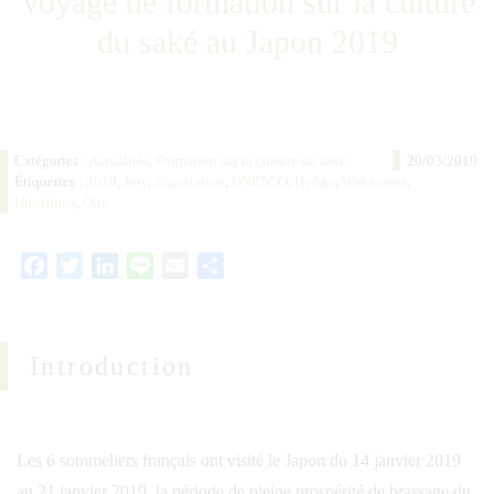
Voyage de formation sur la culture
du saké au Japon 2019
Catégories :
Actualités
,
Formation sur la culture du saké
20/03/2019
Étiquettes :
2019
,
Jury
,
dégustation
,
UNESCO
,
Hyôgo
,
Wakayama
,
Hiroshima
,
Ôïta
Facebook
Twitter
LinkedIn
Line
Email
Partager
Introduction
Les 6 sommeliers français ont visité le Japon du 14 janvier 2019
au 21 janvier 2019, la période de pleine prospérité de brassage du