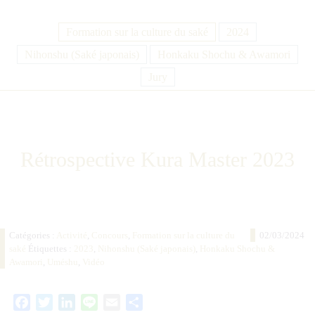
Formation sur la culture du saké
2024
Nihonshu (Saké japonais)
Honkaku Shochu & Awamori
Jury
Rétrospective Kura Master 2023
Catégories :
Activité
,
Concours
,
Formation sur la culture du
02/03/2024
saké
Étiquettes :
2023
,
Nihonshu (Saké japonais)
,
Honkaku Shochu &
Awamori
,
Uméshu
,
Vidéo
Facebook
Twitter
LinkedIn
Line
Email
Partager