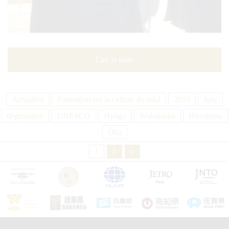
Lire la suite
Actualités
Formation sur la culture du saké
2019
Jury
dégustation
UNESCO
Hyôgo
Wakayama
Hiroshima
Ôïta
1
2
»