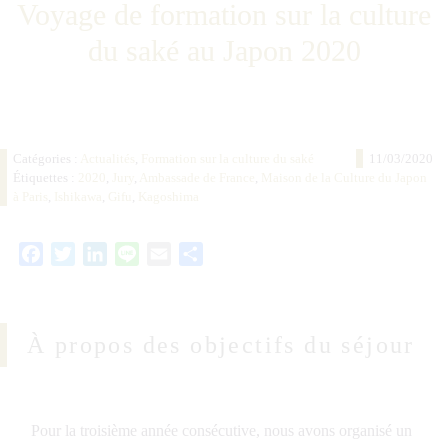
Voyage de formation sur la culture
du saké au Japon 2020
Catégories :
Actualités
,
Formation sur la culture du saké
11/03/2020
Étiquettes :
2020
,
Jury
,
Ambassade de France
,
Maison de la Culture du Japon
à Paris
,
Ishikawa
,
Gifu
,
Kagoshima
Facebook
Twitter
LinkedIn
Line
Email
Partager
À propos des objectifs du séjour
Pour la troisième année consécutive, nous avons organisé un