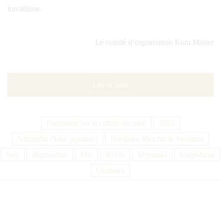
travaillons.
Le comité d’organisation Kura Master
Lire la suite
Formation sur la culture du saké
2023
Nihonshu (Saké japonais)
Honkaku Shochu & Awamori
Jury
dégustation
Mié
Kôchi
Miyazaki
Kagoshima
Okinawa