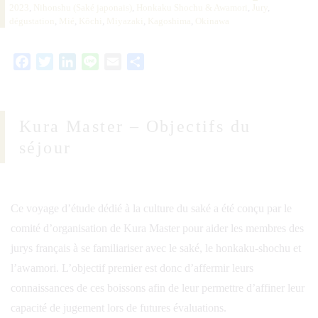
2023
,
Nihonshu (Saké japonais)
,
Honkaku Shochu & Awamori
,
Jury
,
dégustation
,
Mié
,
Kôchi
,
Miyazaki
,
Kagoshima
,
Okinawa
Facebook
Twitter
LinkedIn
Line
Email
Partager
Kura Master – Objectifs du
séjour
Ce voyage d’étude dédié à la culture du saké a été conçu par le
comité d’organisation de Kura Master pour aider les membres des
jurys français à se familiariser avec le saké, le honkaku-shochu et
l’awamori. L’objectif premier est donc d’affermir leurs
connaissances de ces boissons afin de leur permettre d’affiner leur
capacité de jugement lors de futures évaluations.