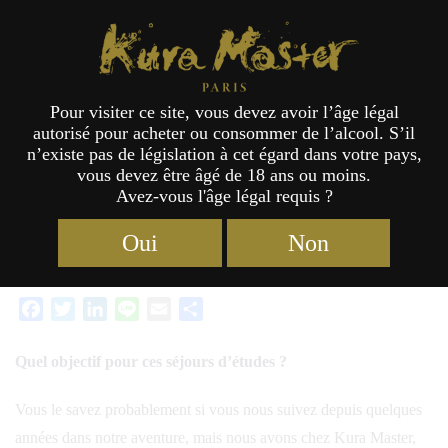
Catégorie :
Formation sur la culture du saké
Kura Master Paris
Pour visiter ce site, vous devez avoir l’âge légal
Séjour d’études Kura Master 2024
autorisé pour acheter ou consommer de l’alcool. S’il
n’existe pas de législation à cet égard dans votre pays,
vous devez être âgé de 18 ans ou moins.
Avez-vous l'âge légal requis ?
Catégories :
Formation sur la culture du saké
Étiquettes :
20/08/2024
Oui
Non
2024
,
Nihonshu (Saké japonais)
,
Honkaku Shochu & Awamori
,
Jury
Facebook
Twitter
LinkedIn
Line
Email
Partager
Quel objectif pour ces séjours d’études ?
Vous le savez probablement si vous nous suivez depuis quelques
années dans notre aventure, mais nous avons chez Kura Master,